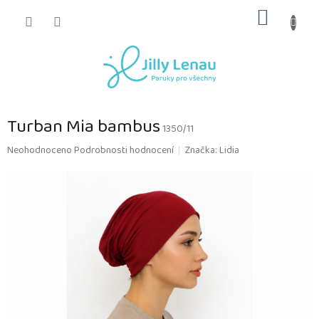
Přejít
NÁKUP
na
obsah
KOŠÍK
Turban Mia bambus
1350/11
Průměrné
Neohodnoceno
Podrobnosti hodnocení
Značka:
Lidia
hodnocení
produktu
je
0,0
z
5
hvězdiček.