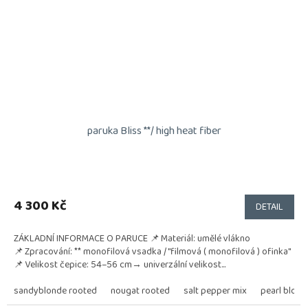
paruka Bliss **/ high heat fiber
4 300 Kč
DETAIL
ZÁKLADNÍ INFORMACE O PARUCE 📌 Materiál: umělé vlákno
📌 Zpracování: ** monofilová vsadka / "filmová ( monofilová ) ofinka"
📌 Velikost čepice: 54–56 cm→ univerzální velikost...
sandyblonde rooted
nougat rooted
salt pepper mix
pearl blond