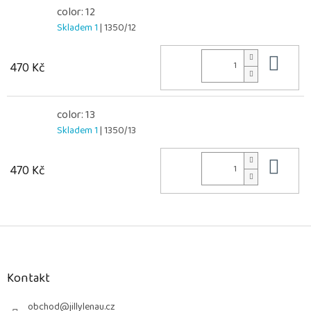
color: 12
Skladem 1
| 1350/12
Do 
470 Kč
color: 13
Skladem 1
| 1350/13
Do 
470 Kč
Z
á
p
a
Kontakt
t
í
obchod
@
jillylenau.cz