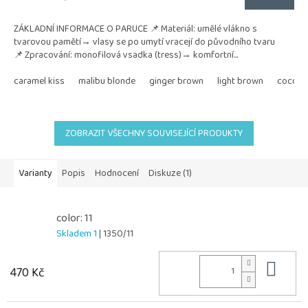
ZÁKLADNÍ INFORMACE O PARUCE 📌 Materiál: umělé vlákno s
tvarovou pamětí→ vlasy se po umytí vracejí do původního tvaru
📌 Zpracování: monofilová vsadka (tress)→ komfortní...
caramel kiss
malibu blonde
ginger brown
light brown
coconu
ZOBRAZIT VŠECHNY SOUVISEJÍCÍ PRODUKTY
Varianty
Popis
Hodnocení
Diskuze (1)
color: 11
Skladem 1
| 1350/11
Do 
470 Kč