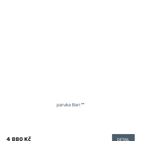
paruka Bari **
4 880 Kč
DETAIL