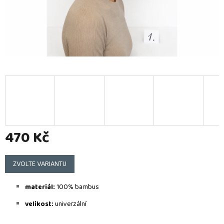
470 Kč
Měrná
cena:
ZVOLTE VARIANTU
materiál:
100% bambus
velikost:
u
niverzální