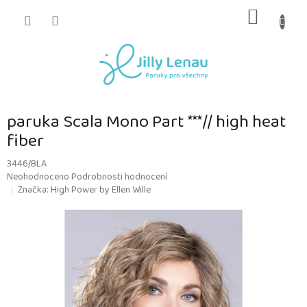
Přejít
NÁKUP
na
obsah
KOŠÍK
paruka Scala Mono Part ***// high heat
fiber
3446/BLA
Průměrné
Neohodnoceno
Podrobnosti hodnocení
hodnocení
Značka:
High Power by Ellen Wille
produktu
je
0,0
z
5
hvězdiček.