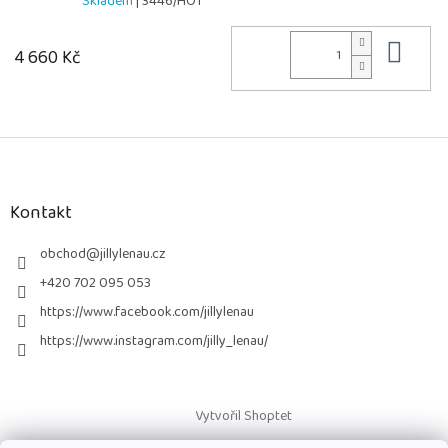
Skladem
| 3446/HOT
Do 
4 660 Kč
Z
á
p
a
Kontakt
t
í
obchod
@
jillylenau.cz
+420 702 095 053
https://www.facebook.com/jillylenau
https://www.instagram.com/jilly_lenau/
Vytvořil Shoptet