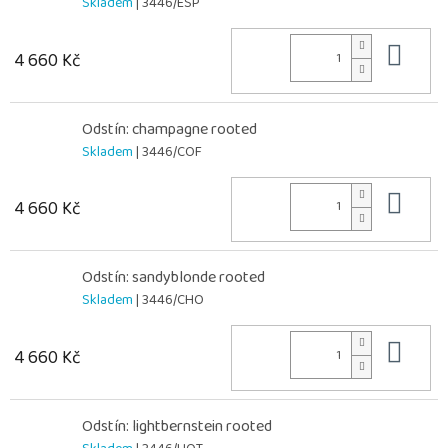
Skladem
| 3446/ESP
Do 
4 660 Kč
Odstín: champagne rooted
Skladem
| 3446/COF
Do 
4 660 Kč
Odstín: sandyblonde rooted
Skladem
| 3446/CHO
Do 
4 660 Kč
Odstín: lightbernstein rooted