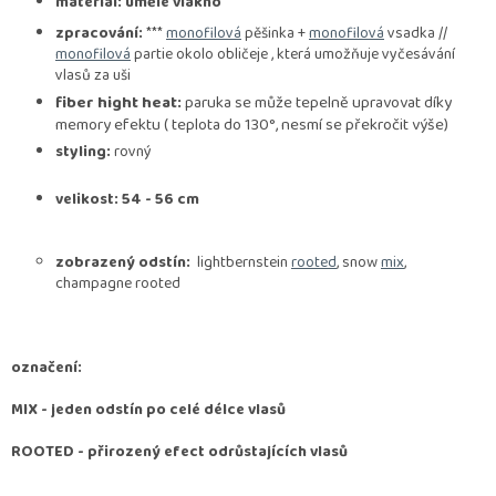
materiál: umělé vlákno
zpracování:
***
monofilová
pěšinka +
monofilová
vsadka //
monofilová
partie okolo obličeje , která umožňuje vyčesávání
vlasů za uši
fiber hight heat:
paruka se může tepelně upravovat díky
memory efektu ( teplota do 130°, nesmí se překročit výše)
styling:
rovný
velikost: 54 - 56 cm
zobrazený odstín:
lightbernstein
rooted
, snow
mix
,
champagne rooted
označení:
MIX
- jeden odstín po celé délce vlasů
ROOTED -
přirozený efect odrůstajících vlasů