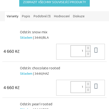
ZOBRAZIT VŠECHNY SOUVISEJÍCÍ PRODUKTY
Varianty
Popis
Podobné (1)
Hodnocení
Diskuze
Odstín: snow mix
Skladem
| 3446/BLA
Do 
4 660 Kč
Odstín: chocolate rooted
Skladem
| 3446/HAZ
Do 
4 660 Kč
Odstín: pearl rooted