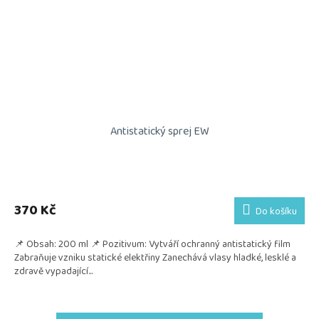
Antistatický sprej EW
370 Kč
Do košíku
📌 Obsah: 200 ml 📌 Pozitivum: Vytváří ochranný antistatický film
Zabraňuje vzniku statické elektřiny Zanechává vlasy hladké, lesklé a
zdravě vypadající...