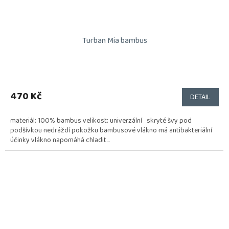
Turban Mia bambus
470 Kč
DETAIL
materiál: 100% bambus velikost: univerzální skryté švy pod
podšívkou nedráždí pokožku bambusové vlákno má antibakteriální
účinky vlákno napomáhá chladit...