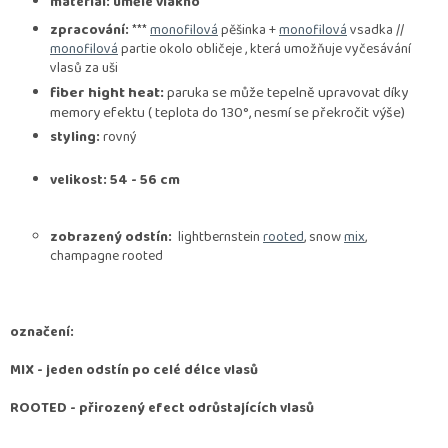
materiál: umělé vlákno
zpracování:
***
monofilová
pěšinka +
monofilová
vsadka //
monofilová
partie okolo obličeje , která umožňuje vyčesávání
vlasů za uši
fiber hight heat:
paruka se může tepelně upravovat díky
memory efektu ( teplota do 130°, nesmí se překročit výše)
styling:
rovný
velikost: 54 - 56 cm
zobrazený odstín:
lightbernstein
rooted
, snow
mix
,
champagne rooted
označení:
MIX
- jeden odstín po celé délce vlasů
ROOTED -
přirozený efect odrůstajících vlasů