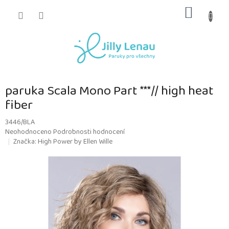
Přejít
NÁKUP
na
obsah
KOŠÍK
paruka Scala Mono Part ***// high heat
fiber
3446/BLA
Průměrné
Neohodnoceno
Podrobnosti hodnocení
hodnocení
Značka:
High Power by Ellen Wille
produktu
je
0,0
z
5
hvězdiček.