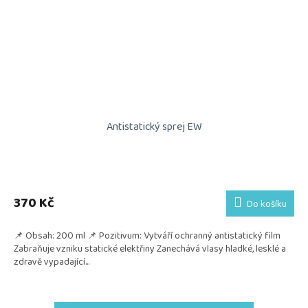
Antistatický sprej EW
370 Kč
Do košíku
📌 Obsah: 200 ml 📌 Pozitivum: Vytváří ochranný antistatický film
Zabraňuje vzniku statické elektřiny Zanechává vlasy hladké, lesklé a
zdravě vypadající...