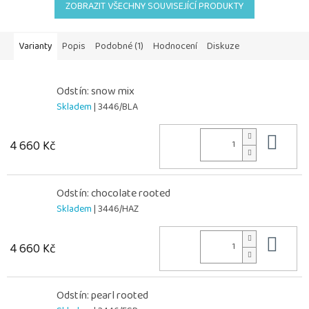
ZOBRAZIT VŠECHNY SOUVISEJÍCÍ PRODUKTY
Varianty
Popis
Podobné (1)
Hodnocení
Diskuze
Odstín: snow mix
Skladem
| 3446/BLA
Do 
4 660 Kč
Odstín: chocolate rooted
Skladem
| 3446/HAZ
Do 
4 660 Kč
Odstín: pearl rooted