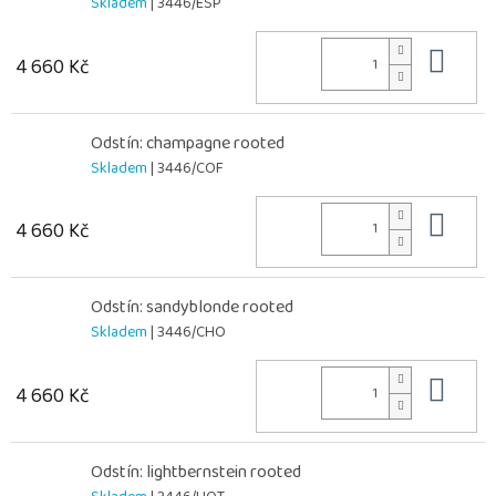
Skladem
| 3446/ESP
Do 
4 660 Kč
Odstín: champagne rooted
Skladem
| 3446/COF
Do 
4 660 Kč
Odstín: sandyblonde rooted
Skladem
| 3446/CHO
Do 
4 660 Kč
Odstín: lightbernstein rooted