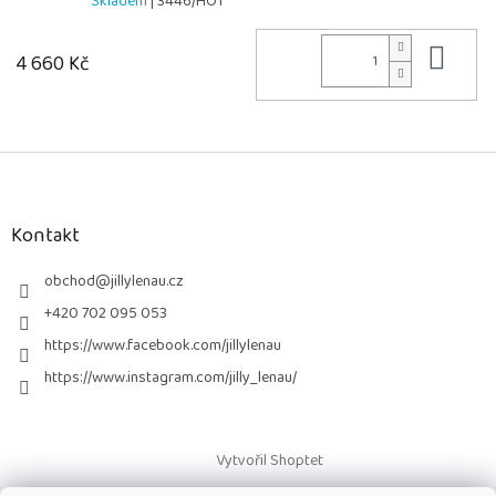
Skladem
| 3446/HOT
Do 
4 660 Kč
Z
á
p
a
Kontakt
t
í
obchod
@
jillylenau.cz
+420 702 095 053
https://www.facebook.com/jillylenau
https://www.instagram.com/jilly_lenau/
Vytvořil Shoptet