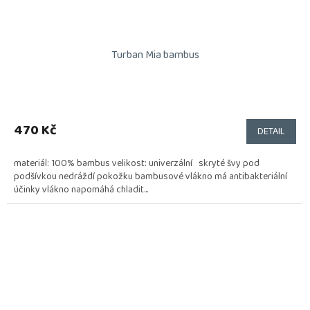
Turban Mia bambus
470 Kč
DETAIL
materiál: 100% bambus velikost: univerzální skryté švy pod
podšívkou nedráždí pokožku bambusové vlákno má antibakteriální
účinky vlákno napomáhá chladit...