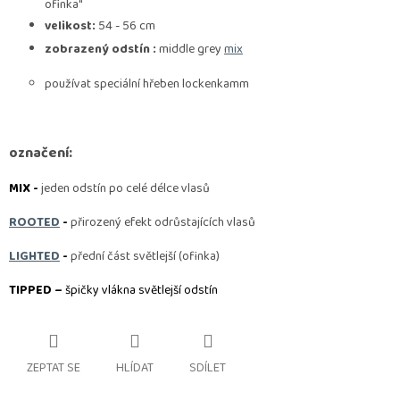
ofinka"
velikost:
54 - 56 cm
zobrazený odstín :
middle grey
mix
p
oužívat speciální hřeben lockenkamm
označení:
MIX -
jeden odstín po celé délce vlasů
ROOTED
-
přirozený efekt odrůstajících vlasů
LIGHTED
-
přední část světlejší (ofinka)
TIPPED –
špičky vlákna světlejší odstín
ZEPTAT SE
HLÍDAT
SDÍLET