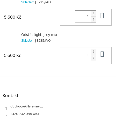
Skladem
| 3235/MID
Do 
5 600 Kč
Odstín: light grey mix
Skladem
| 3235/IVO
Do 
5 600 Kč
Z
á
p
a
Kontakt
t
í
obchod
@
jillylenau.cz
+420 702 095 053