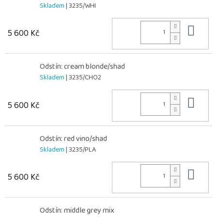
Skladem
| 3235/WHI
Do 
5 600 Kč
Odstín: cream blonde/shad
Skladem
| 3235/CHO2
Do 
5 600 Kč
Odstín: red vino/shad
Skladem
| 3235/PLA
Do 
5 600 Kč
Odstín: middle grey mix