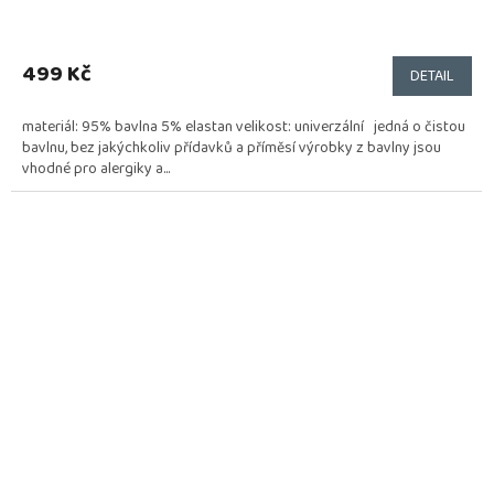
499 Kč
DETAIL
materiál: 95% bavlna 5% elastan velikost: univerzální jedná o čistou
bavlnu, bez jakýchkoliv přídavků a příměsí výrobky z bavlny jsou
vhodné pro alergiky a...