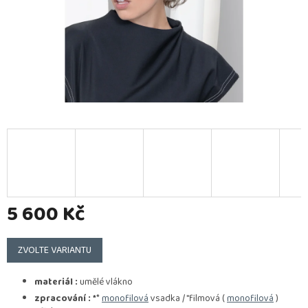
5 600 Kč
Měrná
cena:
ZVOLTE VARIANTU
materiál :
umělé vlákno
zpracování :
*
*
monofilová
vsadka / "filmová (
monofilová
)