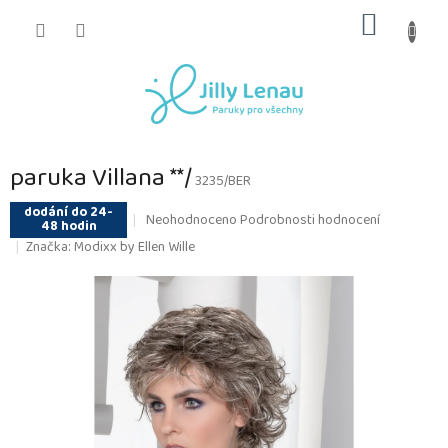
Přejít
NÁKUP
na
obsah
KOŠÍK
paruka Villana **/
3235/BER
dodání do 24-
Průměrné
Neohodnoceno
Podrobnosti hodnocení
48 hodin
hodnocení
Značka:
Modixx by Ellen Wille
produktu
je
0,0
z
5
hvězdiček.