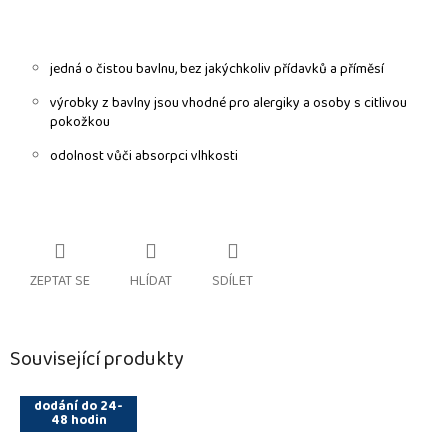
jedná o čistou bavlnu, bez jakýchkoliv přídavků a příměsí
výrobky z bavlny jsou vhodné pro alergiky a osoby s citlivou
pokožkou
odolnost vůči absorpci vlhkosti
ZEPTAT SE
HLÍDAT
SDÍLET
Související produkty
dodání do 24-
48 hodin