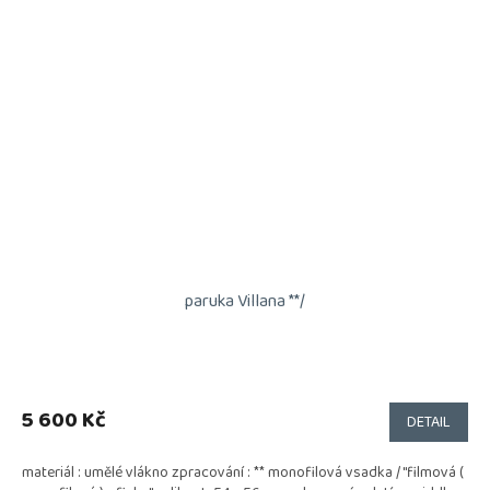
paruka Villana **/
5 600 Kč
DETAIL
materiál : umělé vlákno zpracování : ** monofilová vsadka / "filmová (