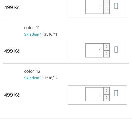
Do 
499 Kč
color: 11
Skladem 1
| 3516/11
Do 
499 Kč
color: 12
Skladem 1
| 3516/12
Do 
499 Kč
Z
á