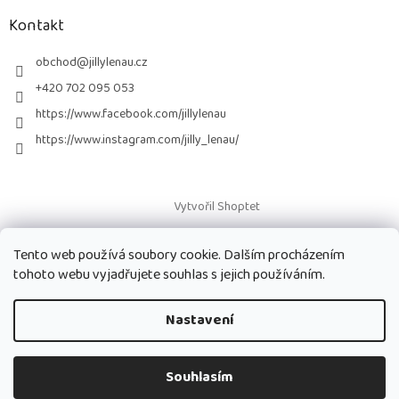
p
a
Kontakt
t
í
obchod
@
jillylenau.cz
+420 702 095 053
https://www.facebook.com/jillylenau
https://www.instagram.com/jilly_lenau/
Vytvořil Shoptet
Tento web používá soubory cookie. Dalším procházením
Copyright 2026
Paruky Jilly Lenau s.r.o.
. Všechna práva vyhrazena.
tohoto webu vyjadřujete souhlas s jejich používáním.
Nastavení
Souhlasím