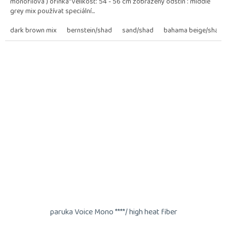
monofilová ) ofinka" velikost: 54 - 56 cm zobrazený odstín : middle
grey mix používat speciální...
dark brown mix
bernstein/shad
sand/shad
bahama beige/shad
paruka Voice Mono ****/ high heat fiber