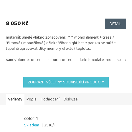
8 050 Kč
DETAIL
materiál: umělé vlákno zpracování: **** monofilament + tress /
"filmová ( monofilová ) ofinka" fiber hight heat: paruka se může
tepelně upravovat díky memory efektu ( teplota...
sandyblonde rooted
auburn rooted
darkchocolate mix
stonegr
ZOBRAZIT VŠECHNY SOUVISEJÍCÍ PRODUKTY
Varianty
Popis
Hodnocení
Diskuze
color: 1
Skladem 1
| 3516/1