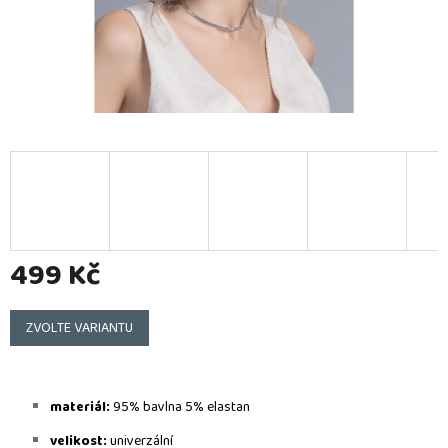
499 Kč
Měrná
cena:
ZVOLTE VARIANTU
materiál:
95% bavlna 5% elastan
velikost:
u
niverzální