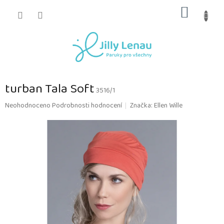
Přejít
NÁKUP
na
obsah
KOŠÍK
turban Tala Soft
3516/1
Průměrné
Neohodnoceno
Podrobnosti hodnocení
Značka:
Ellen Wille
hodnocení
produktu
je
0,0
z
5
hvězdiček.