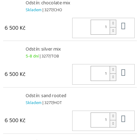
Odstín: chocolate mix
Skladem
| 3277/CHO
Do 
6 500 Kč
Odstín: silver mix
5-8 dní
| 3277/TOB
Do 
6 500 Kč
Odstín: sand rooted
Skladem
| 3277/HOT
Do 
6 500 Kč