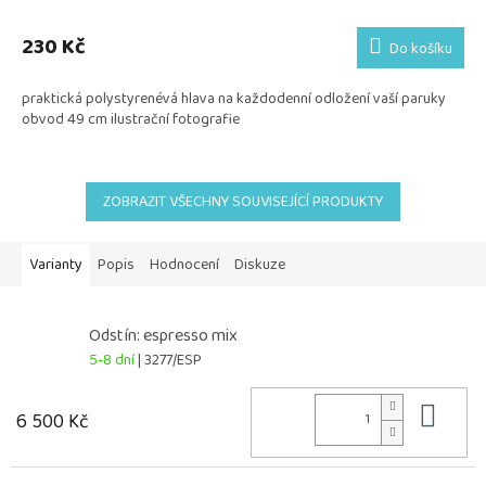
230 Kč
Do košíku
praktická polystyrenévá hlava na každodenní odložení vaší paruky
obvod 49 cm ilustrační fotografie
ZOBRAZIT VŠECHNY SOUVISEJÍCÍ PRODUKTY
Varianty
Popis
Hodnocení
Diskuze
Odstín: espresso mix
5-8 dní
| 3277/ESP
Do 
6 500 Kč