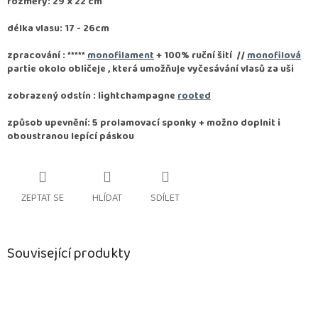
rozměry: 29 x 22 cm
délka vlasu: 17 - 26cm
zpracování :
*****
monofilament
+ 100% ruční šití
//
monofilová
partie okolo obličeje , která umožňuje vyčesávání vlasů za uši
zobrazený odstín : lightchampagne
rooted
způsob upevnění: 5 prolamovací sponky + možno doplnit i
oboustranou lepící páskou
ZEPTAT SE
HLÍDAT
SDÍLET
Související produkty