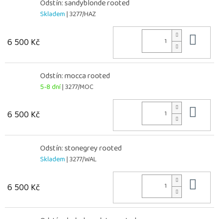
Odstín: sandyblonde rooted
Skladem
| 3277/HAZ
Do 
6 500 Kč
Odstín: mocca rooted
5-8 dní
| 3277/MOC
Do 
6 500 Kč
Odstín: stonegrey rooted
Skladem
| 3277/WAL
Do 
6 500 Kč