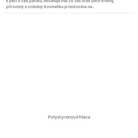
k péči o vaši paruku, obsahuje vše, co Váš účes udrží krásný,
5
přirozený a vzdušný. Kosmetika je testována na...
hvězdiček.
Polystyrenová hlava