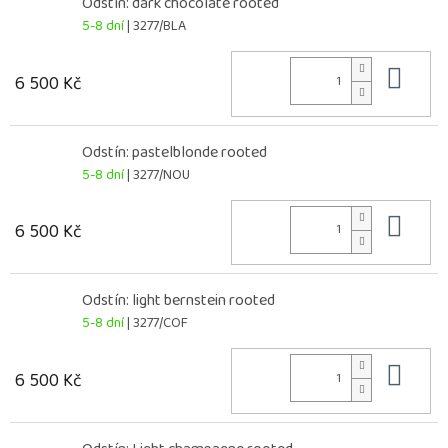
Odstín: dark chocolate rooted
5-8 dní
| 3277/BLA
Do 
6 500 Kč
Odstín: pastelblonde rooted
5-8 dní
| 3277/NOU
Do 
6 500 Kč
Odstín: light bernstein rooted
5-8 dní
| 3277/COF
Do 
6 500 Kč