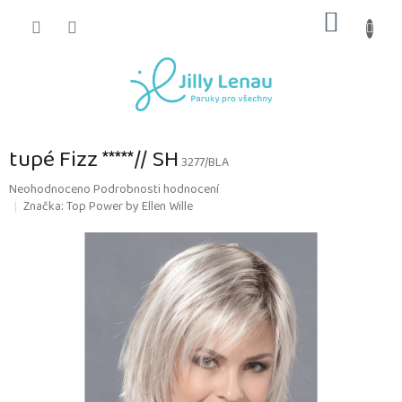
Přejít
NÁKUP
na
obsah
KOŠÍK
tupé Fizz *****// SH
3277/BLA
Průměrné
Neohodnoceno
Podrobnosti hodnocení
hodnocení
Značka:
Top Power by Ellen Wille
produktu
je
0,0
z
5
hvězdiček.