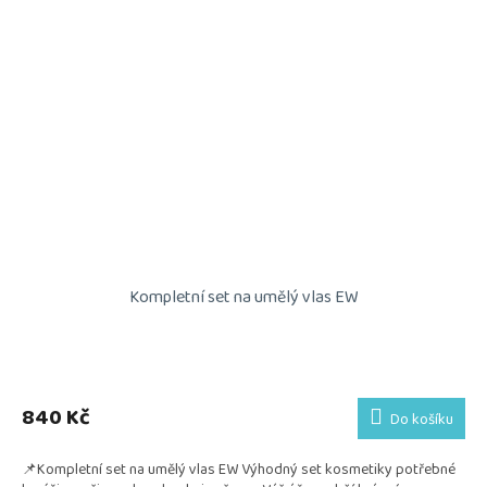
Kompletní set na umělý vlas EW
Průměrné
hodnocení
produktu
840 Kč
Do košíku
je
5,0
📌Kompletní set na umělý vlas EW Výhodný set kosmetiky potřebné
z