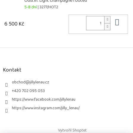
Odstín: Light champagne rooted
5-8 dní
| 3277/HOT2
Do 
6 500 Kč
Z
á
p
a
Kontakt
t
í
obchod
@
jillylenau.cz
+420 702 095 053
https://www.facebook.com/jillylenau
https://www.instagram.com/jilly_lenau/
Vytvořil Shoptet