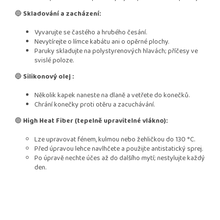
🔵
Skladování a zacházení:
Vyvarujte se častého a hrubého česání.
Nevytírejte o límce kabátu ani o opěrné plochy.
Paruky skladujte na polystyrenových hlavách; příčesy ve
svislé poloze.
🔵
Silikonový olej :
Několik kapek naneste na dlaně a vetřete do konečků.
Chrání konečky proti otěru a zacuchávání.
🟢
High Heat Fiber (tepelně upravitelné vlákno):
Lze upravovat fénem, kulmou nebo žehličkou do 130 °C.
Před úpravou lehce navlhčete a použijte antistatický sprej.
Po úpravě nechte účes až do dalšího mytí; nestylujte každý
den.