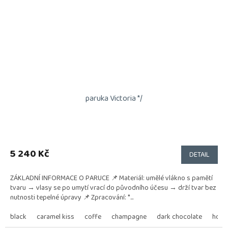
paruka Victoria */
5 240 Kč
DETAIL
ZÁKLADNÍ INFORMACE O PARUCE 📌 Materiál: umělé vlákno s pamětí
tvaru → vlasy se po umytí vrací do původního účesu → drží tvar bez
nutnosti tepelné úpravy 📌 Zpracování: *...
black
caramel kiss
coffe
champagne
dark chocolate
hot ch