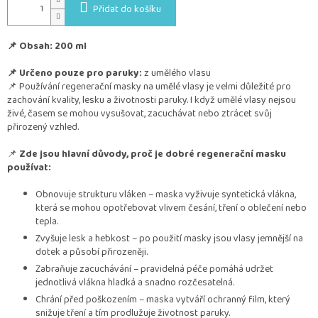
Přidat do košíku
📌 Obsah: 200 ml
📌 Určeno pouze pro paruky:
z umělého vlasu
📌 Používání regenerační masky na umělé vlasy je velmi důležité pro
zachování kvality, lesku a životnosti paruky. I když umělé vlasy nejsou
živé, časem se mohou vysušovat, zacuchávat nebo ztrácet svůj
přirozený vzhled.
📌
Zde jsou hlavní důvody, proč je dobré regenerační masku
používat:
Obnovuje strukturu vláken – maska vyživuje syntetická vlákna,
která se mohou opotřebovat vlivem česání, tření o oblečení nebo
tepla.
Zvyšuje lesk a hebkost – po použití masky jsou vlasy jemnější na
dotek a působí přirozeněji.
Zabraňuje zacuchávání – pravidelná péče pomáhá udržet
jednotlivá vlákna hladká a snadno rozčesatelná.
Chrání před poškozením – maska vytváří ochranný film, který
snižuje tření a tím prodlužuje životnost paruky.