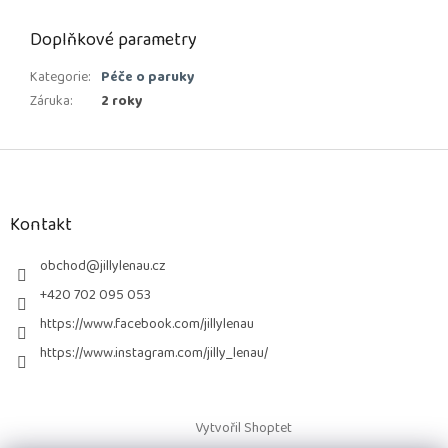
Doplňkové parametry
Kategorie
:
Péče o paruky
Záruka
:
2 roky
Z
á
p
a
Kontakt
t
í
obchod
@
jillylenau.cz
+420 702 095 053
https://www.facebook.com/jillylenau
https://www.instagram.com/jilly_lenau/
Vytvořil Shoptet