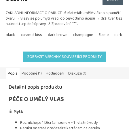
ZÁKLADNÍ INFORMACE O PARUCE 📌 Materiál: umělé vlákno s pamětí
tvaru → vlasy se po umytí vrací do původního účesu → drží tvar bez
nutnosti tepelné úpravy 📌 Zpracování: ***...
black
caramel kiss
dark brown
champagne
flame
dark cho
ZOBRAZIT VŠECHNY SOUVISEJÍCÍ PRODUKTY
Popis
Podobné (1)
Hodnocení
Diskuze (1)
Detailní popis produktu
PÉČE O UMĚLÝ VLAS
🧴
Mytí:
Rozmíchejte 1 lžíci šamponu v ~1 l vlažné vody.
Paruku opatrně pročesejte kartáčem na paruky.