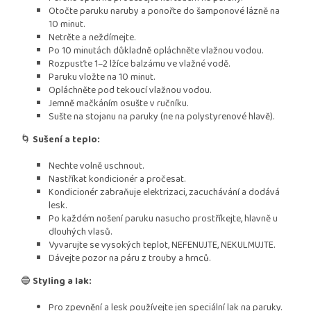
Otočte paruku naruby a ponořte do šamponové lázně na
10 minut.
Netrěte a neždímejte.
Po 10 minutách důkladně opláchněte vlažnou vodou.
Rozpusťte 1–2 lžíce balzámu ve vlažné vodě.
Paruku vložte na 10 minut.
Opláchněte pod tekoucí vlažnou vodou.
Jemně mačkáním osušte v ručníku.
Sušte na stojanu na paruky (ne na polystyrenové hlavě).
🌀
Sušení a teplo:
Nechte volně uschnout.
Nastříkat kondicionér a pročesat.
Kondicionér zabraňuje elektrizaci, zacuchávání a dodává
lesk.
Po každém nošení paruku nasucho prostříkejte, hlavně u
dlouhých vlasů.
Vyvarujte se vysokých teplot, NEFENUJTE, NEKULMUJTE.
Dávejte pozor na páru z trouby a hrnců.
🔵
Styling a lak:
Pro zpevnění a lesk používejte jen speciální lak na paruky.