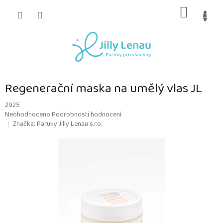
Přejít
NÁKUP
na
obsah
KOŠÍK
Regenerační maska na umělý vlas JL
2925
Průměrné
Neohodnoceno
Podrobnosti hodnocení
hodnocení
Značka:
Paruky Jilly Lenau s.r.o.
produktu
je
0,0
z
5
hvězdiček.