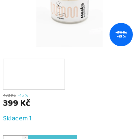
470 Kč
–15 %
470 Kč
–15 %
399 Kč
Měrná
Skladem 1
cena: