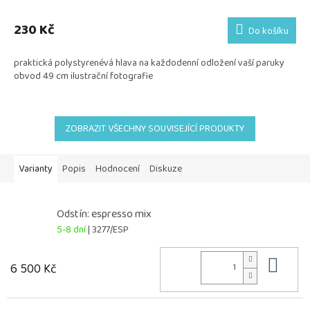
230 Kč
Do košíku
praktická polystyrenévá hlava na každodenní odložení vaší paruky
obvod 49 cm ilustrační fotografie
ZOBRAZIT VŠECHNY SOUVISEJÍCÍ PRODUKTY
Varianty
Popis
Hodnocení
Diskuze
Odstín: espresso mix
5-8 dní
| 3277/ESP
Do 
6 500 Kč