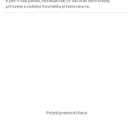
k péči o vaši paruku, obsahuje vše, co Váš účes udrží krásný,
5
přirozený a vzdušný. Kosmetika je testována na...
hvězdiček.
Polystyrenová hlava