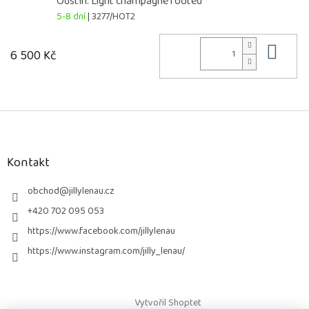
Odstín: Light champagne rooted
5-8 dní
| 3277/HOT2
Do 
6 500 Kč
Z
á
p
a
Kontakt
t
í
obchod
@
jillylenau.cz
+420 702 095 053
https://www.facebook.com/jillylenau
https://www.instagram.com/jilly_lenau/
Vytvořil Shoptet