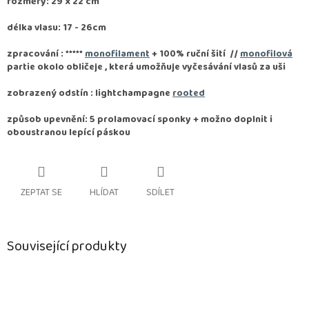
rozměry: 29 x 22 cm
délka vlasu: 17 - 26cm
zpracování :
*****
monofilament
+ 100% ruční šití
//
monofilová
partie okolo obličeje , která umožňuje vyčesávání vlasů za uši
zobrazený odstín : lightchampagne
rooted
způsob upevnění: 5 prolamovací sponky + možno doplnit i
oboustranou lepící páskou
ZEPTAT SE
HLÍDAT
SDÍLET
Související produkty