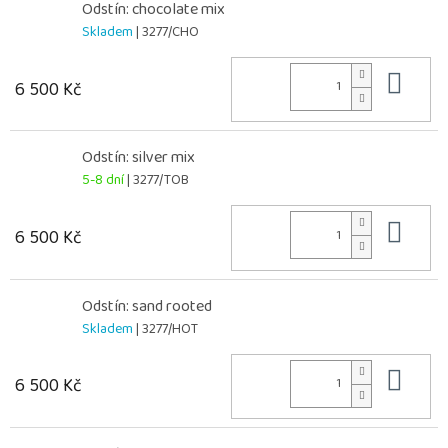
Odstín: chocolate mix
Skladem
| 3277/CHO
Do 
6 500 Kč
Odstín: silver mix
5-8 dní
| 3277/TOB
Do 
6 500 Kč
Odstín: sand rooted
Skladem
| 3277/HOT
Do 
6 500 Kč