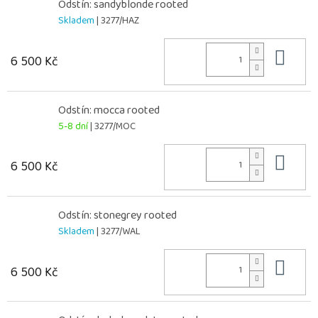
Odstín: sandyblonde rooted
Skladem
| 3277/HAZ
Do 
6 500 Kč
Odstín: mocca rooted
5-8 dní
| 3277/MOC
Do 
6 500 Kč
Odstín: stonegrey rooted
Skladem
| 3277/WAL
Do 
6 500 Kč