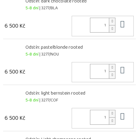
Odstín: dark chocolate rooted
5-8 dní
| 3277/BLA
Do 
6 500 Kč
Odstín: pastelblonde rooted
5-8 dní
| 3277/NOU
Do 
6 500 Kč
Odstín: light bernstein rooted
5-8 dní
| 3277/COF
Do 
6 500 Kč