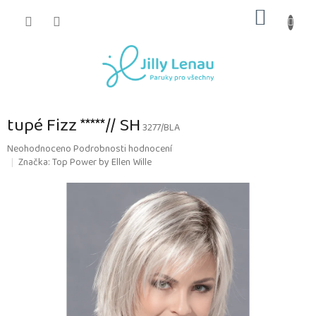
Přejít
NÁKUP
na
obsah
KOŠÍK
tupé Fizz *****// SH
3277/BLA
Průměrné
Neohodnoceno
Podrobnosti hodnocení
hodnocení
Značka:
Top Power by Ellen Wille
produktu
je
0,0
z
5
hvězdiček.