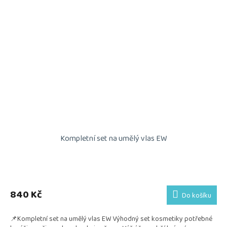
Kompletní set na umělý vlas EW
Průměrné
hodnocení
produktu
840 Kč
Do košíku
je
5,0
📌Kompletní set na umělý vlas EW Výhodný set kosmetiky potřebné
z