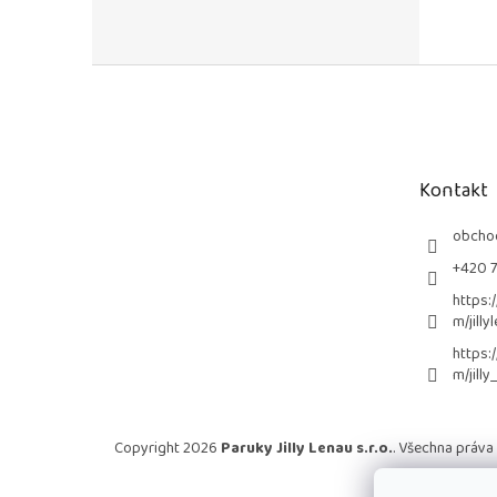
Z
á
p
a
t
Kontakt
í
obcho
+420 
https:
m/jilly
https:
m/jilly
Copyright 2026
Paruky Jilly Lenau s.r.o.
. Všechna práva