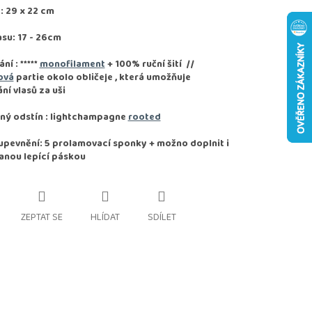
 29 x 22 cm
asu: 17 - 26cm
ání :
*****
monofilament
+ 100% ruční šití
//
ová
partie okolo obličeje , která umožňuje
ní vlasů za uši
ný odstín : lightchampagne
rooted
pevnění: 5 prolamovací sponky + možno doplnit i
anou lepící páskou
ZEPTAT SE
HLÍDAT
SDÍLET