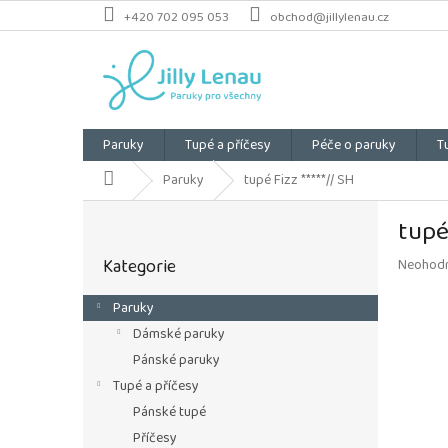
Přejít
+420 702 095 053
obchod@jillylenau.cz
na
obsah
Paruky
Tupé a příčesy
Péče o paruky
T
Domů
Paruky
tupé Fizz *****// SH
P
tupé 
o
Přeskočit
s
Kategorie
Průměrn
Neohod
kategorie
t
hodnoce
r
produkt
Paruky
a
je
Dámské paruky
n
0,0
z
n
Pánské paruky
5
í
Tupé a příčesy
hvězdiče
p
Pánské tupé
a
Příčesy