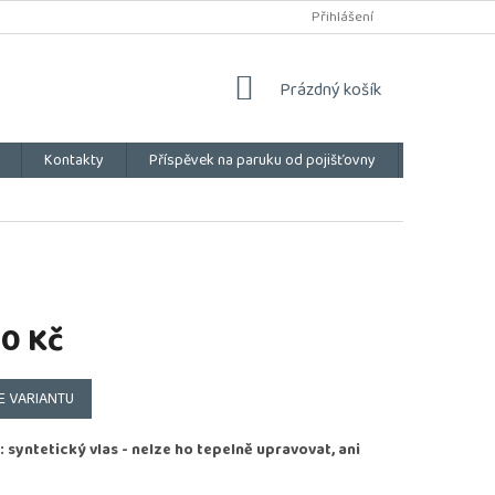
Přihlášení
NÁKUPNÍ
Prázdný košík
KOŠÍK
Kontakty
Příspěvek na paruku od pojišťovny
Vše o náku
00 Kč
E VARIANTU
: syntetický vlas - nelze ho tepelně upravovat, ani