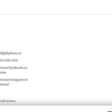
d
@
jillylenau.cz
702 095 053
//www.facebook.co
lenau
//www.instagram.co
_lenau/
 vyhrazena.