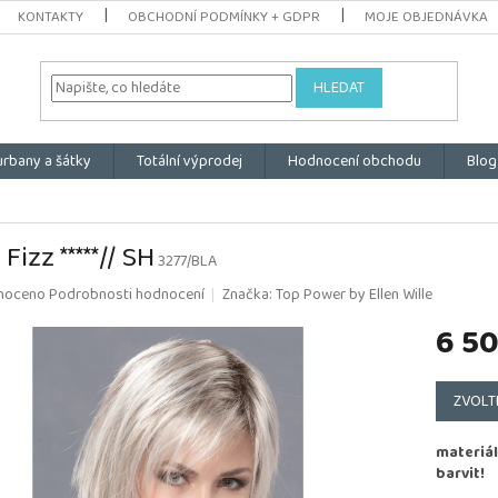
KONTAKTY
OBCHODNÍ PODMÍNKY + GDPR
MOJE OBJEDNÁVKA
HLEDAT
urbany a šátky
Totální výprodej
Hodnocení obchodu
Blog
Fizz *****// SH
3277/BLA
é
noceno
Podrobnosti hodnocení
Značka:
Top Power by Ellen Wille
ní
6 5
u
Měrná
cena:
ZVOLT
k.
materiál
barvit!