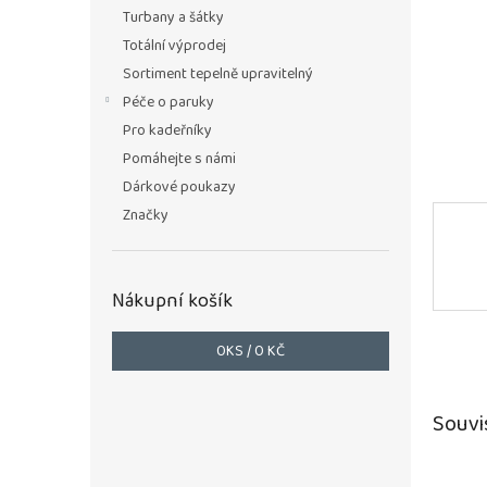
n
Turbany a šátky
e
Totální výprodej
l
Sortiment tepelně upravitelný
Péče o paruky
Pro kadeřníky
Pomáhejte s námi
Dárkové poukazy
Značky
Nákupní košík
0
KS /
0 KČ
Souvi