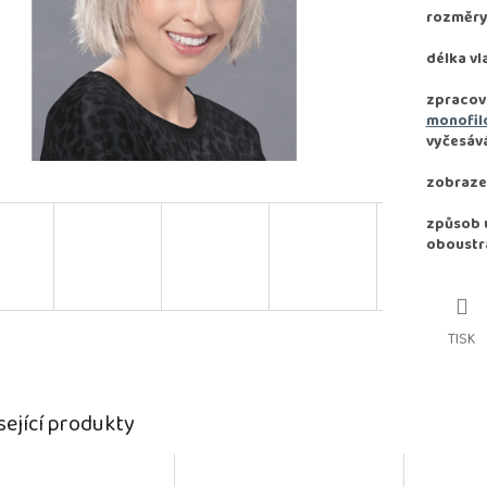
rozměry:
délka vl
zpracov
monofil
vyčesává
zobraze
způsob u
oboustr
TISK
sející produkty