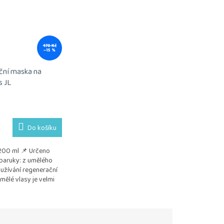
470 Kč
–15 %
ční maska na
s JL
Do košíku
200 ml 📌 Určeno
paruky: z umělého
užívání regenerační
ělé vlasy je velmi
o zachování kvality,
tnosti...