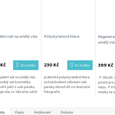
etní set na umělý vlas
Polystyrenová hlava
Regenera
umělý vla
rné
cení
ktu
 Kč
230 Kč
399 Kč
Do košíku
Do košíku
letní set na umělý vlas
praktická polystyrenévá hlava
📌 Obsah: 
odný set kosmetiky
na každodenní odložení vaší
pouze pro 
né k péči o vaši paruku,
paruky obvod 49 cm ilustrační
vlasu 📌 Po
ček.
je vše, co Váš účes udrží
fotografie
masky na um
, přirozený a vzdušný.
důležité pr
ika je testována na...
lesku a živo
anty
Popis
Hodnocení
Diskuze