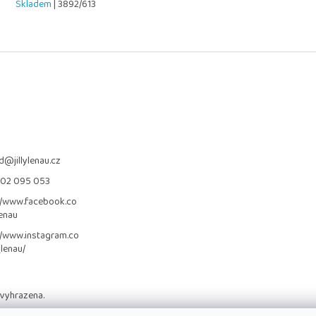
Skladem
| 3892/613
d
@
jillylenau.cz
702 095 053
//www.facebook.co
lenau
//www.instagram.co
_lenau/
 vyhrazena.