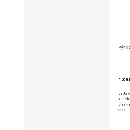
Výhod
1 34
Sada o
kondic
vlas n
vlasu