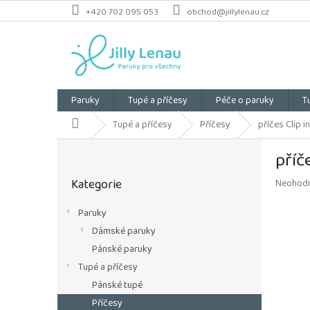
Přejít
+420 702 095 053
obchod@jillylenau.cz
na
obsah
Paruky
Tupé a příčesy
Péče o paruky
T
Domů
Tupé a příčesy
Příčesy
příčes Clip 
P
příč
o
Přeskočit
s
Kategorie
Průměrn
Neohod
kategorie
t
hodnoce
r
produkt
Paruky
a
je
Dámské paruky
n
0,0
z
n
Pánské paruky
5
í
Tupé a příčesy
hvězdiče
p
Pánské tupé
a
Příčesy