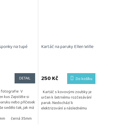
sponky na tupé
Kartáč na paruky Ellen Wille
Průměrné
hodnocení
produktu
250 Kč
DETAIL
Do košíku
je
5,0
 fotografie V
Kartáč s kovovými zoubky je
z
en kus Zajistěte si
určen k šetrnému rozčesávání
5
aruku nebo příčesek
paruk. Nedochází k
hvězdiček.
vše sedělo tak, jak má
elektrizování a následnému
 mm nebo 22 mm
vytrhávání vlasu. Posíláme 1 kus.
5mm
černá 35mm
černá 35mm/2