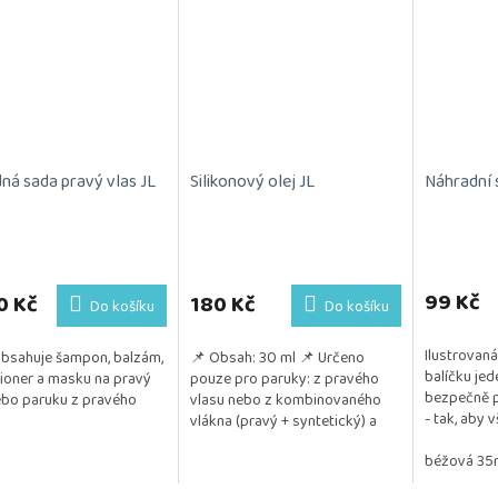
ná sada pravý vlas JL
Silikonový olej JL
Náhradní 
99 Kč
0 Kč
180 Kč
Do košíku
Do košíku
Ilustrovaná
bsahuje šampon, balzám,
📌 Obsah: 30 ml 📌 Určeno
balíčku jed
ioner a masku na pravý
pouze pro paruky: z pravého
bezpečně p
ebo paruku z pravého
vlasu nebo z kombinovaného
- tak, aby 
vlákna (pravý + syntetický) a
Délka: 35
také z umělého vlákna
béžová 3
📌 Pozitivum: Jemně...