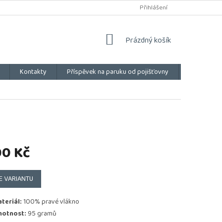
Přihlášení
NÁKUPNÍ
Prázdný košík
KOŠÍK
Kontakty
Příspěvek na paruku od pojišťovny
Vše o náku
00 Kč
E VARIANTU
teriál:
100% pravé vlákno
otnost:
95 gramů