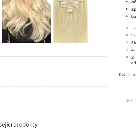
dé
Zp
ba
1 
1 
2 
4k
2k
od
Detailní 
TISK
sející produkty