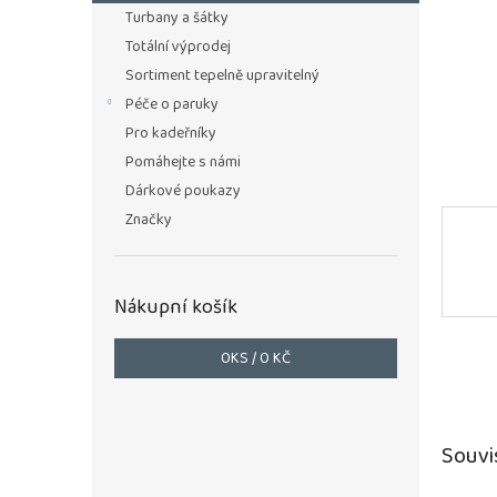
n
Turbany a šátky
e
Totální výprodej
l
Sortiment tepelně upravitelný
Péče o paruky
Pro kadeřníky
Pomáhejte s námi
Dárkové poukazy
Značky
Nákupní košík
0
KS /
0 KČ
Souvi