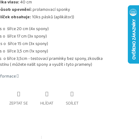
lka vlasu:
40 cm
ůsob upevnění:
prolamovací sponky
líček obsahuje:
10ks pásků (aplikátor))
ks o šířce 20 cm (4x spony)
ks o šířce 17 cm (3x spony)
ks o šířce 15 cm (3x spony)
s o šířce 3,5 cm (1x spony)
s o šířce 3,5cm - testovací pramínky bez spony, zkouška
stínu ( můžete našít spony a využít i tyto prameny)
informace
ZEPTAT SE
HLÍDAT
SDÍLET