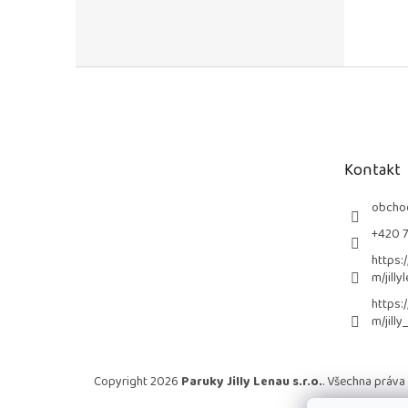
Z
á
p
a
t
Kontakt
í
obcho
+420 
https:
m/jilly
https:
m/jilly
Copyright 2026
Paruky Jilly Lenau s.r.o.
. Všechna práva