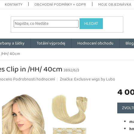
KONTAKTY
OBCHODNÍ PODMÍNKY + GDPR
MOJE OBJEDNÁVKA
HLEDAT
urbany a šátky
Totální výprodej
Hodnocení obchodu
Blog
in /HH/ 40cm
es Clip in /HH/ 40cm
3892/6/3
é
noceno
Podrobnosti hodnocení
Značka:
Exclusive wigs by Lubo
ní
4 0
u
Měrná
cena:
ZVOLT
k.
ma
hm