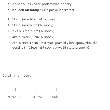
Způsob upevnění:
prolamovací sponky
balíček obsahuje:
10ks pásků (aplikátor)
1 ks o šířce 20 cm (4x spony)
1 ks o šířce 17 cm (3x spony)
2 ks o šířce 15 cm (3x spony)
4ks o šířce 3,5 cm (1x spony)
2ks o šířce 3,5cm - testovací pramínky bez spony, zkouška
odstínu ( můžete našít spony a využít i tyto prameny)
Detailní informace
ZEPTAT SE
HLÍDAT
SDÍLET