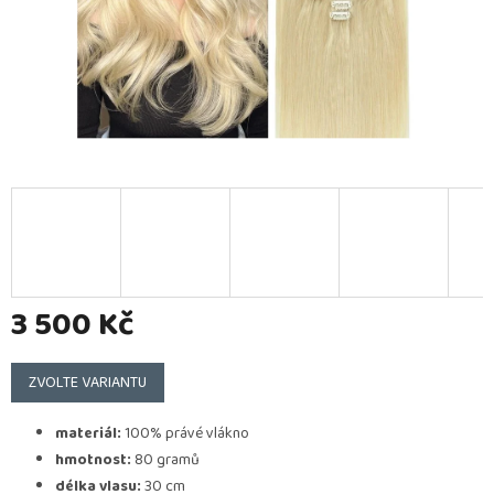
3 500 Kč
Měrná
cena:
ZVOLTE VARIANTU
materiál:
100% právé vlákno
hmotnost:
80 gramů
délka vlasu:
30 cm