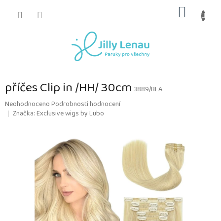
Přejít
NÁKUP
na
obsah
KOŠÍK
příčes Clip in /HH/ 30cm
3889/BLA
Průměrné
Neohodnoceno
Podrobnosti hodnocení
hodnocení
Značka:
Exclusive wigs by Lubo
produktu
je
0,0
z
5
hvězdiček.