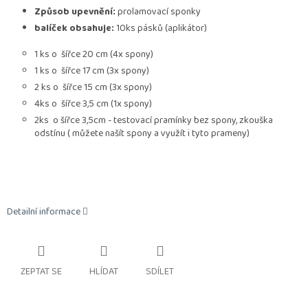
Způsob upevnění:
prolamovací sponky
balíček obsahuje:
10ks pásků (aplikátor)
1 ks o šířce 20 cm (4x spony)
1 ks o šířce 17 cm (3x spony)
2 ks o šířce 15 cm (3x spony)
4ks o šířce 3,5 cm (1x spony)
2ks o šířce 3,5cm - testovací pramínky bez spony, zkouška
odstínu ( můžete našít spony a využít i tyto prameny)
Detailní informace
ZEPTAT SE
HLÍDAT
SDÍLET