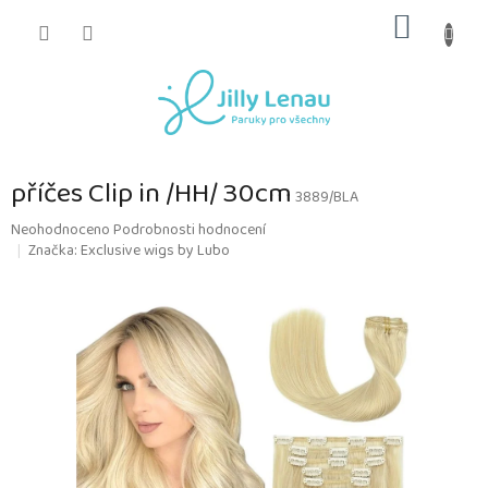
Přejít
NÁKUP
na
obsah
KOŠÍK
příčes Clip in /HH/ 30cm
3889/BLA
Průměrné
Neohodnoceno
Podrobnosti hodnocení
hodnocení
Značka:
Exclusive wigs by Lubo
produktu
je
0,0
z
5
hvězdiček.