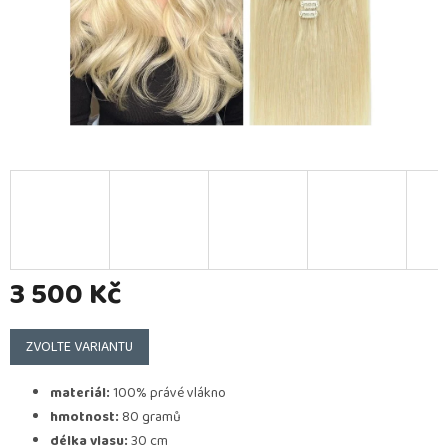
3 500 Kč
Měrná
cena:
ZVOLTE VARIANTU
materiál:
100% právé vlákno
hmotnost:
80 gramů
délka vlasu:
30 cm