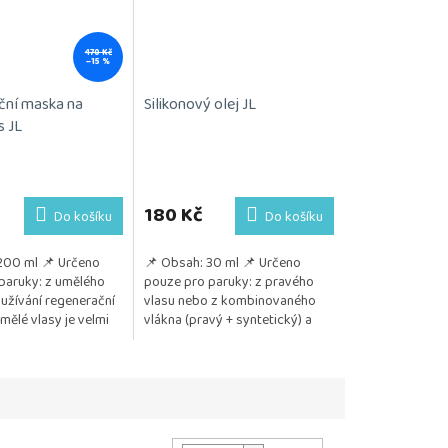
470 Kč
–15 %
ční maska na
Silikonový olej JL
s JL
180 Kč
Do košíku
Do košíku
200 ml 📌 Určeno
📌 Obsah: 30 ml 📌 Určeno
paruky: z umělého
pouze pro paruky: z pravého
užívání regenerační
vlasu nebo z kombinovaného
ělé vlasy je velmi
vlákna (pravý + syntetický) a
o zachování kvality,
také z umělého vlákna
tnosti...
📌 Pozitivum: Jemně...