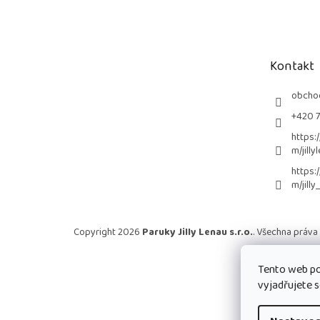
á
p
a
t
Kontakt
í
obcho
+420 
https:
m/jilly
https:
m/jilly
Copyright 2026
Paruky Jilly Lenau s.r.o.
. Všechna práva
Tento web po
vyjadřujete s