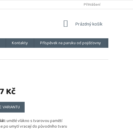
Přihlášení
NÁKUPNÍ
Prázdný košík
KOŠÍK
Kontakty
Příspěvek na paruku od pojišťovny
Vše o náku
7 Kč
E VARIANTU
ál:
umělé vlákno s tvarovou pamětí
e po umytí vracejí do původního tvaru