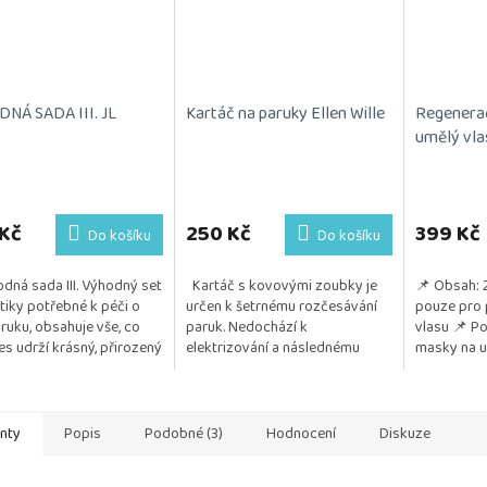
NÁ SADA III. JL
Kartáč na paruky Ellen Wille
Regenera
umělý vla
rné
Průměrné
cení
hodnocení
ktu
produktu
Kč
250 Kč
399 Kč
Do košíku
Do košíku
je
5,0
dná sada III. Výhodný set
Kartáč s kovovými zoubky je
📌 Obsah: 
z
iky potřebné k péči o
určen k šetrnému rozčesávání
pouze pro 
5
aruku, obsahuje vše, co
paruk. Nedochází k
vlasu 📌 Po
ček.
hvězdiček.
es udrží krásný, přirozený
elektrizování a následnému
masky na um
šný. Kosmetika je
vytrhávání vlasu. Posíláme 1 kus.
důležité pr
na na citlivou...
lesku a živo
anty
Popis
Podobné (3)
Hodnocení
Diskuze