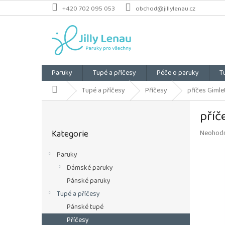
Přejít
+420 702 095 053
obchod@jillylenau.cz
na
obsah
Paruky
Tupé a příčesy
Péče o paruky
T
Domů
Tupé a příčesy
Příčesy
příčes Gimlet
P
příč
o
Přeskočit
s
Kategorie
Průměrn
Neohod
kategorie
t
hodnoce
r
produkt
Paruky
a
je
Dámské paruky
n
0,0
z
n
Pánské paruky
5
í
Tupé a příčesy
hvězdiče
p
Pánské tupé
a
Příčesy