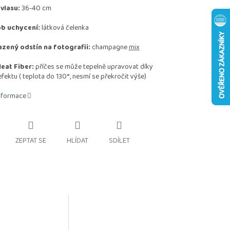
vlasu:
36-40 cm
b uchycení:
látková čelenka
zený odstín na fotografii:
champagne
mix
eat Fiber:
příčes se může tepelně upravovat díky
efektu
( teplota do 130°, nesmí se překročit výše)
informace
ZEPTAT SE
HLÍDAT
SDÍLET