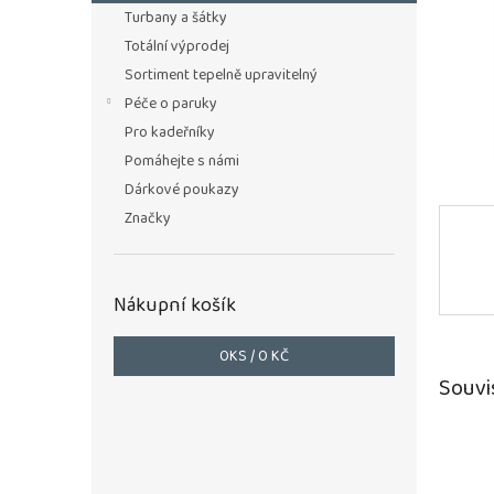
n
Turbany a šátky
e
Totální výprodej
l
Sortiment tepelně upravitelný
Péče o paruky
Pro kadeřníky
Pomáhejte s námi
Dárkové poukazy
Značky
Nákupní košík
0
KS /
0 KČ
Souvi