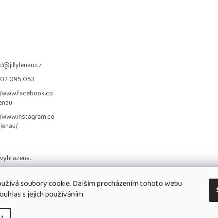
d
@
jillylenau.cz
702 095 053
//www.facebook.co
lenau
//www.instagram.co
_lenau/
 vyhrazena.
užívá soubory cookie. Dalším procházením tohoto webu
ouhlas s jejich používáním.