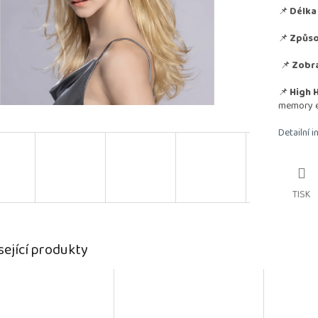
📌
Délka 
📌
Způso
📌
Zobra
📌
High H
memory 
Detailní 
TISK
sející produkty