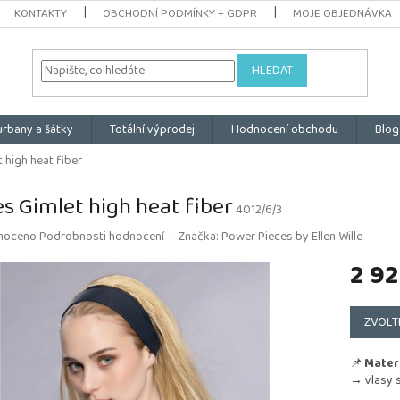
KONTAKTY
OBCHODNÍ PODMÍNKY + GDPR
MOJE OBJEDNÁVKA
HLEDAT
urbany a šátky
Totální výprodej
Hodnocení obchodu
Blog
 high heat fiber
es Gimlet high heat fiber
4012/6/3
é
noceno
Podrobnosti hodnocení
Značka:
Power Pieces by Ellen Wille
ní
2 92
u
Měrná
cena:
ZVOLT
k.
📌
Materi
→ vlasy s