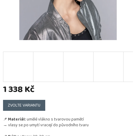
1 338 Kč
Měrná
cena:
ZVOLTE VARIANTU
📌
Materiál:
umělé vlákno s tvarovou pamětí
→ vlasy se po umytí vracejí do původního tvaru