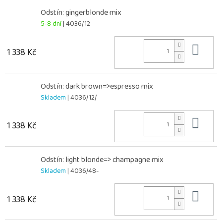
Odstín: gingerblonde mix
5-8 dní
| 4036/12
Do 
1 338 Kč
Odstín: dark brown=>espresso mix
Skladem
| 4036/12/
Do 
1 338 Kč
Odstín: light blonde=> champagne mix
Skladem
| 4036/48-
Do 
1 338 Kč