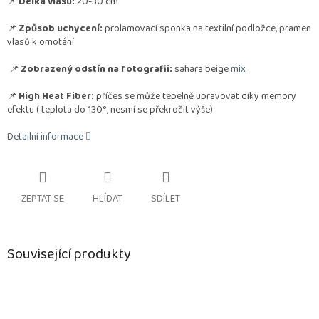
📌
Délka vlasu:
20-30 cm
📌
Způsob uchycení:
prolamovací sponka na textilní podložce, pramen
vlasů k omotání
📌
Zobrazený odstín na fotografii:
sahara beige
mix
📌
High Heat Fiber:
příčes se může tepelně upravovat díky memory
efektu
( teplota do 130°, nesmí se překročit výše)
Detailní informace
ZEPTAT SE
HLÍDAT
SDÍLET
Související produkty