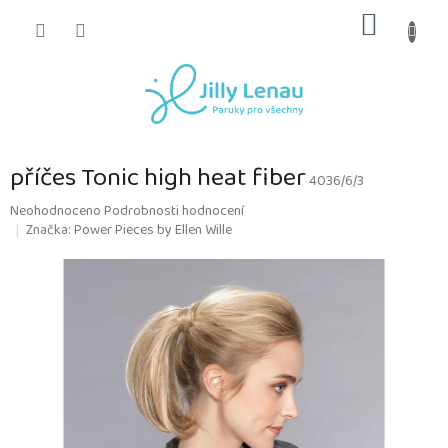
Přejít
NÁKUP
na
obsah
KOŠÍK
příčes Tonic high heat fiber
4036/6/3
Průměrné
Neohodnoceno
Podrobnosti hodnocení
hodnocení
Značka:
Power Pieces by Ellen Wille
produktu
je
0,0
z
5
hvězdiček.