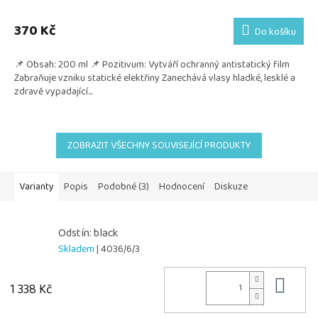
370 Kč
Do košíku
📌 Obsah: 200 ml 📌 Pozitivum: Vytváří ochranný antistatický film
Zabraňuje vzniku statické elektřiny Zanechává vlasy hladké, lesklé a
zdravě vypadající...
ZOBRAZIT VŠECHNY SOUVISEJÍCÍ PRODUKTY
Varianty
Popis
Podobné (3)
Hodnocení
Diskuze
Odstín: black
Skladem
| 4036/6/3
Do 
1 338 Kč