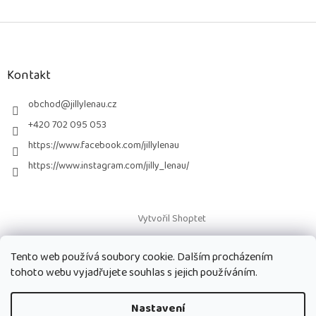
Z
á
p
a
Kontakt
t
í
obchod
@
jillylenau.cz
+420 702 095 053
https://www.facebook.com/jillylenau
https://www.instagram.com/jilly_lenau/
Vytvořil Shoptet
Tento web používá soubory cookie. Dalším procházením
Copyright 2026
Paruky Jilly Lenau s.r.o.
. Všechna práva vyhrazena.
tohoto webu vyjadřujete souhlas s jejich používáním.
Nastavení