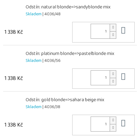
Odstín: natural blonde=>sandyblonde mix
Skladem
| 4036/48
Do 
1 338 Kč
Odstín: platinum blonde=>pastelblonde mix
Skladem
| 4036/56
Do 
1 338 Kč
Odstín: gold blonde=>sahara beige mix
Skladem
| 4036/38
Do 
1 338 Kč