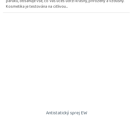
paruku, obsahuje vše, co Váš účes udrží krásný, přirozený a vzdušný.
5
Kosmetika je testována na citlivou...
hvězdiček.
Antistatický sprej EW