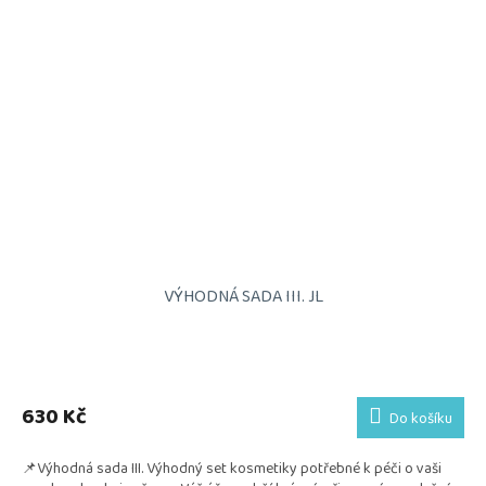
VÝHODNÁ SADA III. JL
Průměrné
hodnocení
produktu
630 Kč
Do košíku
je
5,0
📌Výhodná sada III. Výhodný set kosmetiky potřebné k péči o vaši
z