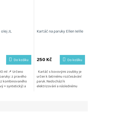
 olej JL
Kartáč na paruky Ellen Wille
Průměrné
hodnocení
produktu
250 Kč
Do košíku
Do košíku
je
5,0
30 ml 📌 Určeno
Kartáč s kovovými zoubky je
z
paruky: z pravého
určen k šetrnému rozčesávání
5
 z kombinovaného
paruk. Nedochází k
hvězdiček.
vý + syntetický) a
elektrizování a následnému
lého vlákna
vytrhávání vlasu. Posíláme 1 kus.
m: Jemně...