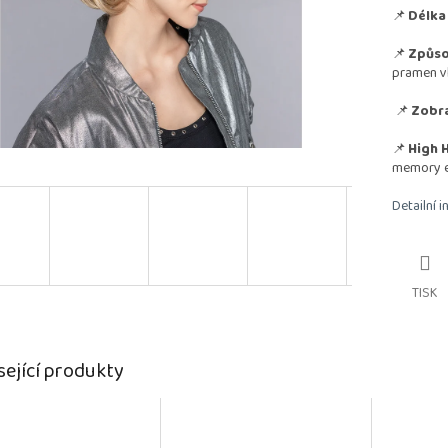
📌
Délka 
📌
Způso
pramen v
📌
Zobra
📌
High H
memory 
Detailní 
TISK
sející produkty