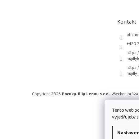
p
a
t
Kontakt
í
obcho
+420 
https:
m/jilly
https:
m/jilly
Copyright 2026
Paruky Jilly Lenau s.r.o.
. Všechna práva
Tento web po
vyjadřujete s
Nastaven