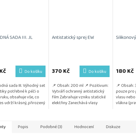
NÁ SADA III. JL
Antistatický sprej EW
Silikonový
rné
cení
ktu
Kč
370 Kč
180 Kč
Do košíku
Do košíku
dná sada III. Výhodný set
📌 Obsah: 200 ml 📌 Pozitivum:
📌 Obsah: 
iky potřebné k péči o
Vytváří ochranný antistatický
pouze pro 
aruku, obsahuje vše, co
film Zabraňuje vzniku statické
vlasu nebo
ček.
es udrží krásný, přirozený
elektřiny Zanechává vlasy
vlákna (pra
šný. Kosmetika je
hladké, lesklé a zdravě
také z umě
na na citlivou...
vypadající...
📌 Pozitivu
anty
Popis
Podobné (3)
Hodnocení
Diskuze