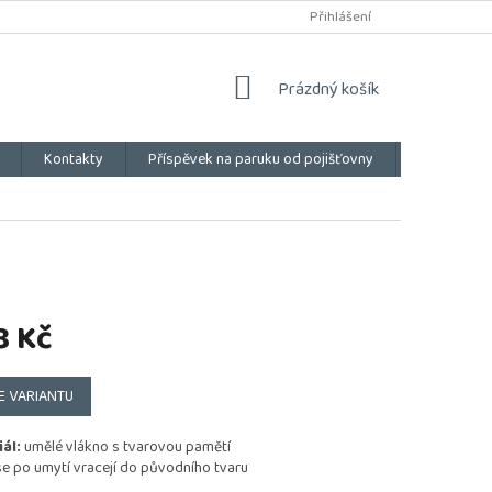
Přihlášení
NÁKUPNÍ
Prázdný košík
KOŠÍK
Kontakty
Příspěvek na paruku od pojišťovny
Vše o náku
8 Kč
E VARIANTU
ál:
umělé vlákno s tvarovou pamětí
e po umytí vracejí do původního tvaru