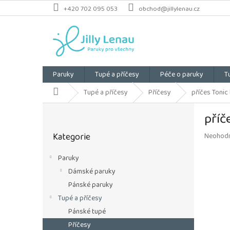
Přejít
+420 702 095 053
obchod@jillylenau.cz
na
obsah
Paruky
Tupé a příčesy
Péče o paruky
T
Domů
Tupé a příčesy
Příčesy
příčes Tonic 
P
příč
o
Přeskočit
s
Kategorie
Průměrn
Neohod
kategorie
t
hodnoce
r
produkt
Paruky
a
je
Dámské paruky
n
0,0
z
n
Pánské paruky
5
í
Tupé a příčesy
hvězdiče
p
Pánské tupé
a
Příčesy