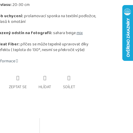
vlasu:
20-30 cm
b uchycení:
prolamovací sponka na textilní podložce,
lasů k omotání
zený odstín na fotografii:
sahara beige
mix
eat Fiber:
příčes se může tepelně upravovat díky
efektu
( teplota do 130°, nesmí se překročit výše)
informace
ZEPTAT SE
HLÍDAT
SDÍLET