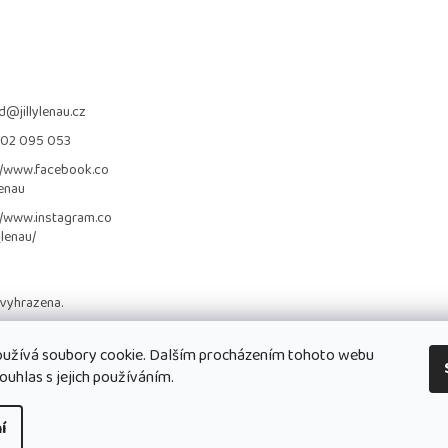
d
@
jillylenau.cz
702 095 053
//www.facebook.co
lenau
//www.instagram.co
_lenau/
 vyhrazena.
užívá soubory cookie. Dalším procházením tohoto webu
ouhlas s jejich používáním.
í