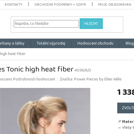
KONTAKTY
OBCHODNÍ PODMÍNKY + GDPR
MOJE OBJEDNÁVKA
HLEDAT
urbany a šátky
Totální výprodej
Hodnocení obchodu
Blog
high heat fiber
es Tonic high heat fiber
4036/6/3
é
noceno
Podrobnosti hodnocení
Značka:
Power Pieces by Ellen Wille
ní
1 33
u
Měrná
cena:
ZVOLT
k.
📌
Materi
→ vlasy s