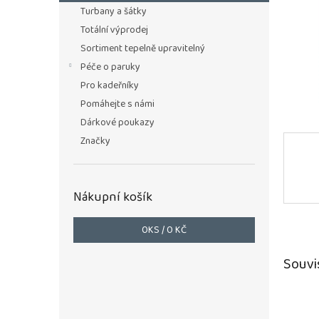
n
Turbany a šátky
e
Totální výprodej
l
Sortiment tepelně upravitelný
Péče o paruky
Pro kadeřníky
Pomáhejte s námi
Dárkové poukazy
Značky
Nákupní košík
0
KS /
0 KČ
Souvi