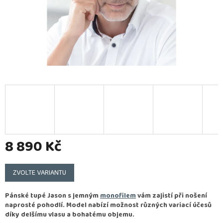
8 890 Kč
Měrná
cena:
ZVOLTE VARIANTU
Pánské tupé Jason s jemným
monofilem
vám zajistí při nošení
naprosté pohodlí. Model nabízí možnost různých variací účesů
díky delšímu vlasu a bohatému objemu.