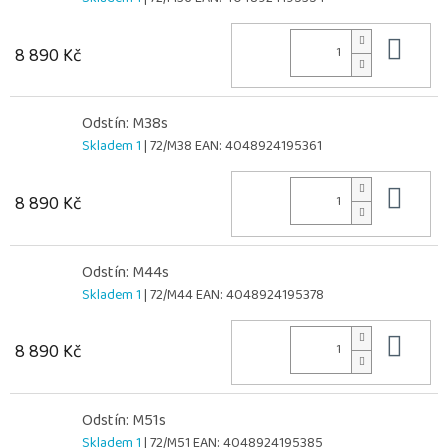
Do 
8 890 Kč
Odstín: M38s
Skladem 1
| 72/M38
EAN:
4048924195361
Do 
8 890 Kč
Odstín: M44s
Skladem 1
| 72/M44
EAN:
4048924195378
Do 
8 890 Kč
Odstín: M51s
Skladem 1
| 72/M51
EAN:
4048924195385