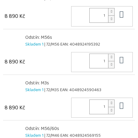
Do 
8 890 Kč
Odstín: M56s
Skladem 1
| 72/M56
EAN:
4048924195392
Do 
8 890 Kč
Odstín: M3s
Skladem 1
| 72/M3S
EAN:
4048924590463
Do 
8 890 Kč
Odstín: M56/60s
Skladem 1
| 72/M46
EAN:
4048924569155