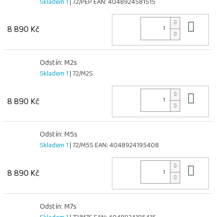
Skladem 1
| 72/PEP
EAN:
4048924581515
Do 
8 890 Kč
Odstín: M2s
Skladem 1
| 72/M2S
Do 
8 890 Kč
Odstín: M5s
Skladem 1
| 72/M5S
EAN:
4048924195408
Do 
8 890 Kč
Odstín: M7s