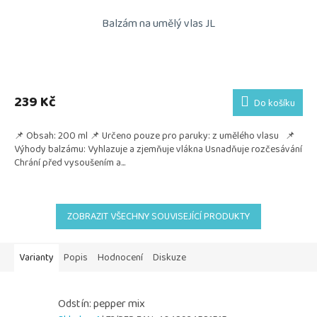
Balzám na umělý vlas JL
239 Kč
Do košíku
📌 Obsah: 200 ml 📌 Určeno pouze pro paruky: z umělého vlasu 📌
Výhody balzámu: Vyhlazuje a zjemňuje vlákna Usnadňuje rozčesávání
Chrání před vysoušením a...
ZOBRAZIT VŠECHNY SOUVISEJÍCÍ PRODUKTY
Varianty
Popis
Hodnocení
Diskuze
Odstín: pepper mix