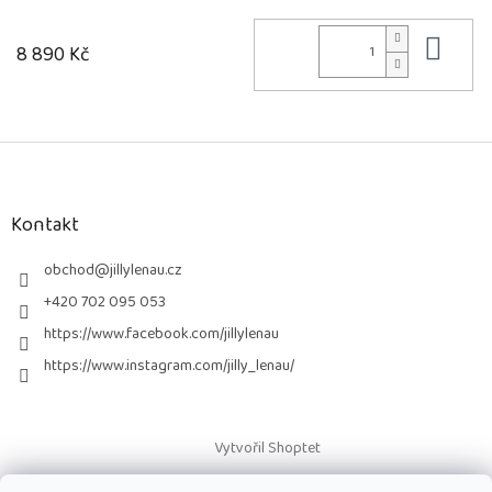
Do 
8 890 Kč
Z
á
p
a
Kontakt
t
í
obchod
@
jillylenau.cz
+420 702 095 053
https://www.facebook.com/jillylenau
https://www.instagram.com/jilly_lenau/
Vytvořil Shoptet