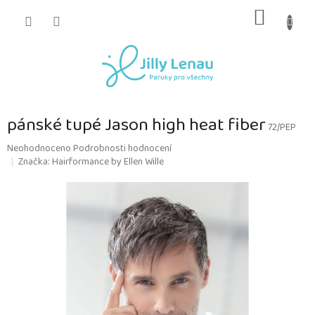
Přejít
NÁKUP
na
obsah
KOŠÍK
pánské tupé Jason high heat fiber
72/PEP
Průměrné
Neohodnoceno
Podrobnosti hodnocení
hodnocení
Značka:
Hairformance by Ellen Wille
produktu
je
0,0
z
5
hvězdiček.