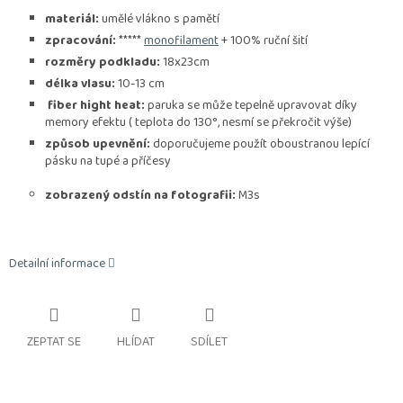
materiál:
umělé vlákno s pamětí
zpracování:
*****
monofilament
+ 100% ruční šití
rozměry podkladu:
18x23cm
délka vlasu:
10-13 cm
fiber hight heat:
paruka se může tepelně upravovat díky
memory efektu ( teplota do 130°, nesmí se překročit výše)
způsob upevnění:
doporučujeme použít oboustranou lepící
pásku na tupé a příčesy
zobrazený odstín na fotografii:
M3s
Detailní informace
ZEPTAT SE
HLÍDAT
SDÍLET