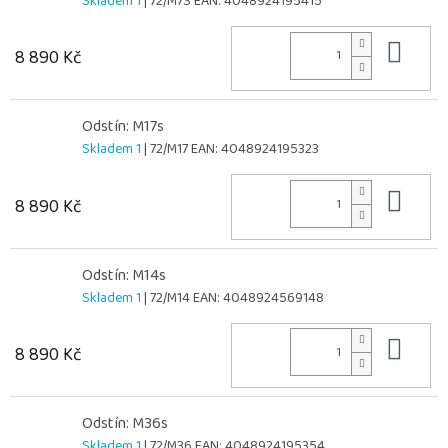
Skladem 1
| 72/M7S
EAN:
4048924195415
Do 
8 890 Kč
Odstín: M17s
Skladem 1
| 72/M17
EAN:
4048924195323
Do 
8 890 Kč
Odstín: M14s
Skladem 1
| 72/M14
EAN:
4048924569148
Do 
8 890 Kč
Odstín: M36s
Skladem 1
| 72/M36
EAN:
4048924195354