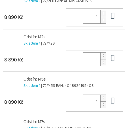
Skladem 1
| 72/PEP
EAN:
4048924581515
Do 
8 890 Kč
Odstín: M2s
Skladem 1
| 72/M2S
Do 
8 890 Kč
Odstín: M5s
Skladem 1
| 72/M5S
EAN:
4048924195408
Do 
8 890 Kč
Odstín: M7s