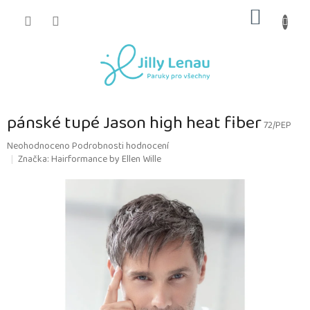
Přejít
NÁKUP
na
obsah
KOŠÍK
pánské tupé Jason high heat fiber
72/PEP
Průměrné
Neohodnoceno
Podrobnosti hodnocení
hodnocení
Značka:
Hairformance by Ellen Wille
produktu
je
0,0
z
5
hvězdiček.