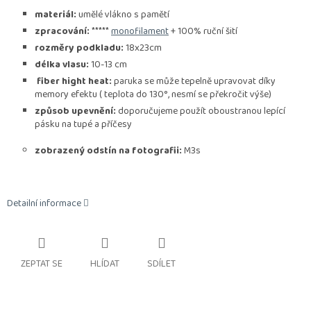
materiál:
umělé vlákno s pamětí
zpracování:
*****
monofilament
+ 100% ruční šití
rozměry podkladu:
18x23cm
délka vlasu:
10-13 cm
fiber hight heat:
paruka se může tepelně upravovat díky
memory efektu ( teplota do 130°, nesmí se překročit výše)
způsob upevnění:
doporučujeme použít oboustranou lepící
pásku na tupé a příčesy
zobrazený odstín na fotografii:
M3s
Detailní informace
ZEPTAT SE
HLÍDAT
SDÍLET