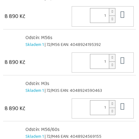
Do 
8 890 Kč
Odstín: M56s
Skladem 1
| 72/M56
EAN:
4048924195392
Do 
8 890 Kč
Odstín: M3s
Skladem 1
| 72/M3S
EAN:
4048924590463
Do 
8 890 Kč
Odstín: M56/60s
Skladem 1
| 72/M46
EAN:
4048924569155