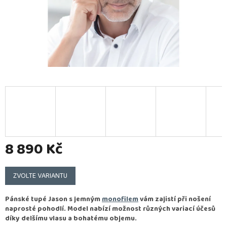
8 890 Kč
Měrná
cena:
ZVOLTE VARIANTU
Pánské tupé Jason s jemným
monofilem
vám zajistí při nošení
naprosté pohodlí. Model nabízí možnost různých variací účesů
díky delšímu vlasu a bohatému objemu.