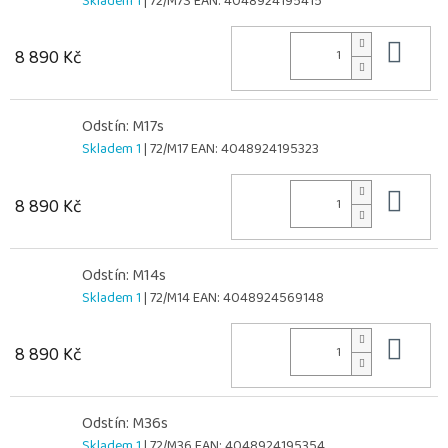
Skladem 1
| 72/M7S
EAN:
4048924195415
Do 
8 890 Kč
Odstín: M17s
Skladem 1
| 72/M17
EAN:
4048924195323
Do 
8 890 Kč
Odstín: M14s
Skladem 1
| 72/M14
EAN:
4048924569148
Do 
8 890 Kč
Odstín: M36s
Skladem 1
| 72/M36
EAN:
4048924195354