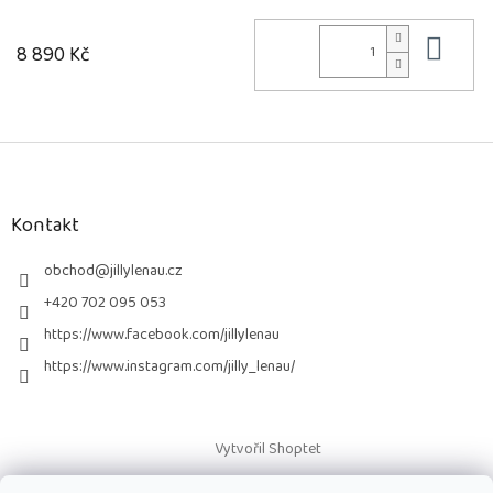
Do 
8 890 Kč
Z
á
p
a
Kontakt
t
í
obchod
@
jillylenau.cz
+420 702 095 053
https://www.facebook.com/jillylenau
https://www.instagram.com/jilly_lenau/
Vytvořil Shoptet