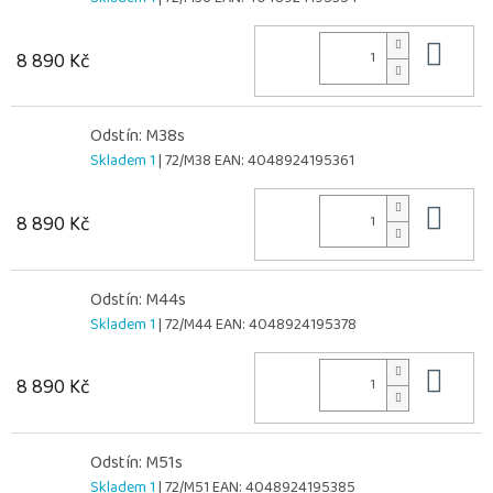
Do 
8 890 Kč
Odstín: M38s
Skladem 1
| 72/M38
EAN:
4048924195361
Do 
8 890 Kč
Odstín: M44s
Skladem 1
| 72/M44
EAN:
4048924195378
Do 
8 890 Kč
Odstín: M51s
Skladem 1
| 72/M51
EAN:
4048924195385