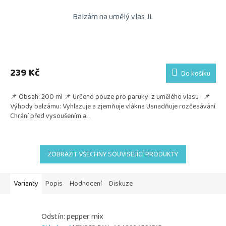
Balzám na umělý vlas JL
239 Kč
Do košíku
📌 Obsah: 200 ml 📌 Určeno pouze pro paruky: z umělého vlasu 📌
Výhody balzámu: Vyhlazuje a zjemňuje vlákna Usnadňuje rozčesávání
Chrání před vysoušením a...
ZOBRAZIT VŠECHNY SOUVISEJÍCÍ PRODUKTY
Varianty
Popis
Hodnocení
Diskuze
Odstín: pepper mix