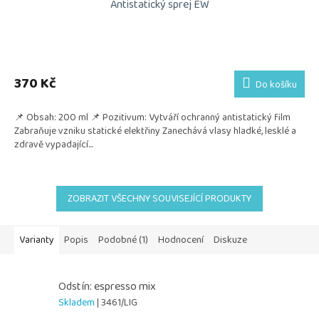
Antistatický sprej EW
370 Kč
Do košíku
📌 Obsah: 200 ml 📌 Pozitivum: Vytváří ochranný antistatický film
Zabraňuje vzniku statické elektřiny Zanechává vlasy hladké, lesklé a
zdravě vypadající...
ZOBRAZIT VŠECHNY SOUVISEJÍCÍ PRODUKTY
Varianty
Popis
Podobné (1)
Hodnocení
Diskuze
Odstín: espresso mix
Skladem
| 3461/LIG