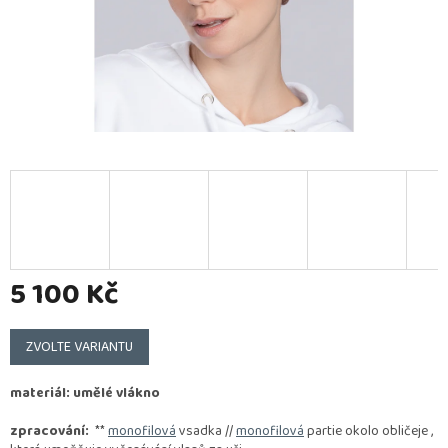
5 100 Kč
Měrná
cena:
ZVOLTE VARIANTU
materiál: umělé vlákno
zpracování:
**
monofilová
vsadka //
monofilová
partie okolo obličeje ,