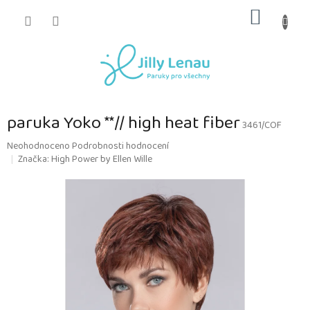
Přejít
NÁKUP
na
obsah
KOŠÍK
paruka Yoko **// high heat fiber
3461/COF
Průměrné
Neohodnoceno
Podrobnosti hodnocení
hodnocení
Značka:
High Power by Ellen Wille
produktu
je
0,0
z
5
hvězdiček.