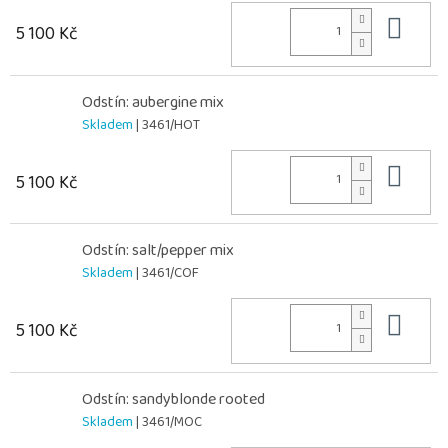
Do 
5 100 Kč
Odstín: aubergine mix
Skladem
| 3461/HOT
Do 
5 100 Kč
Odstín: salt/pepper mix
Skladem
| 3461/COF
Do 
5 100 Kč
Odstín: sandyblonde rooted
Skladem
| 3461/MOC