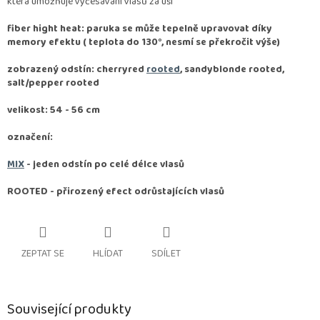
která umožňuje vyčesávání vlasů za uši
fiber hight heat: paruka se může tepelně upravovat díky
memory efektu ( teplota do 130°, nesmí se překročit výše)
zobrazený odstín: cherryred
rooted
, sandyblonde rooted,
salt/pepper rooted
velikost: 54 - 56 cm
označení:
MIX
- jeden odstín po celé délce vlasů
ROOTED -
přirozený efect odrůstajících vlasů
ZEPTAT SE
HLÍDAT
SDÍLET
Související produkty