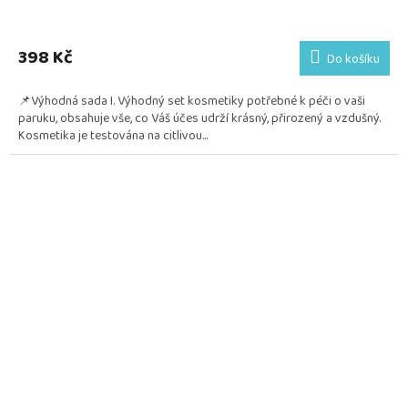
398 Kč
Do košíku
📌Výhodná sada I. Výhodný set kosmetiky potřebné k péči o vaši
paruku, obsahuje vše, co Váš účes udrží krásný, přirozený a vzdušný.
Kosmetika je testována na citlivou...