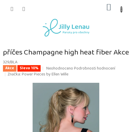
Přejít
NÁKUP
na
obsah
KOŠÍK
příčes Champagne high heat fiber Akce
329/BLA
Průměrné
Neohodnoceno
Podrobnosti hodnocení
Akce
Sleva 10%
hodnocení
Značka:
Power Pieces by Ellen Wille
produktu
je
0,0
z
5
hvězdiček.