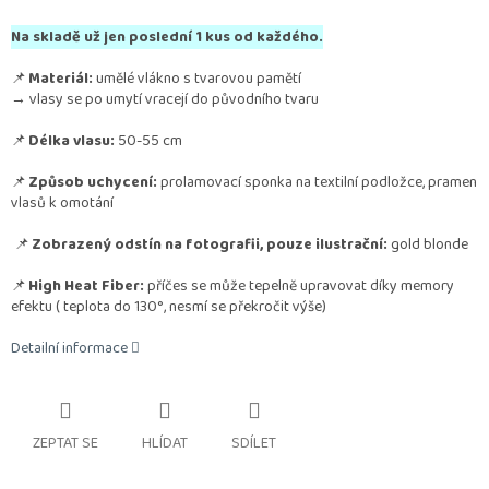
Na skladě už jen poslední 1 kus od každého.
📌
Materiál:
umělé vlákno s tvarovou pamětí
→ vlasy se po umytí vracejí do původního tvaru
📌
Délka vlasu:
50-55 cm
📌
Způsob uchycení:
prolamovací sponka na textilní podložce, pramen
vlasů k omotání
📌
Zobrazený odstín na fotografii, pouze ilustrační:
gold blonde
📌
High Heat Fiber:
příčes se může tepelně upravovat díky memory
efektu
( teplota do 130°, nesmí se překročit výše)
Detailní informace
ZEPTAT SE
HLÍDAT
SDÍLET