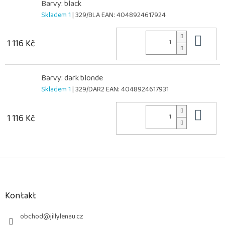
Barvy: black
Skladem 1
| 329/BLA
EAN:
4048924617924
Do 
1 116 Kč
Barvy: dark blonde
Skladem 1
| 329/DAR2
EAN:
4048924617931
Do 
1 116 Kč
Z
á
p
a
Kontakt
t
í
obchod
@
jillylenau.cz