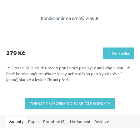
Kondicionér na umělý vlas JL
Průměrné
hodnocení
produktu
279 Kč
Do košíku
je
5,0
📌 Obsah: 200 ml 📌 Určeno pouze pro paruky: z umělého vlasu 📌
z
Proč kondicionér používat: Vlasy nebo vlákna paruky zůstávají
5
jemné, hladké a lesklé Chrání před...
hvězdiček.
ZOBRAZIT VŠECHNY SOUVISEJÍCÍ PRODUKTY
Varianty
Popis
Podobné (3)
Hodnocení
Diskuze