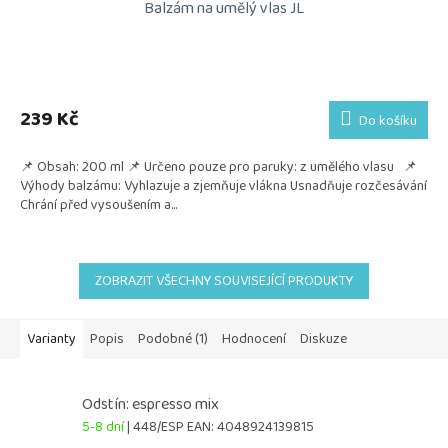
Balzám na umělý vlas JL
239 Kč
Do košíku
📌 Obsah: 200 ml 📌 Určeno pouze pro paruky: z umělého vlasu 📌
Výhody balzámu: Vyhlazuje a zjemňuje vlákna Usnadňuje rozčesávání
Chrání před vysoušením a...
ZOBRAZIT VŠECHNY SOUVISEJÍCÍ PRODUKTY
Varianty
Popis
Podobné (1)
Hodnocení
Diskuze
Odstín: espresso mix
5-8 dní
| 448/ESP
EAN:
4048924139815