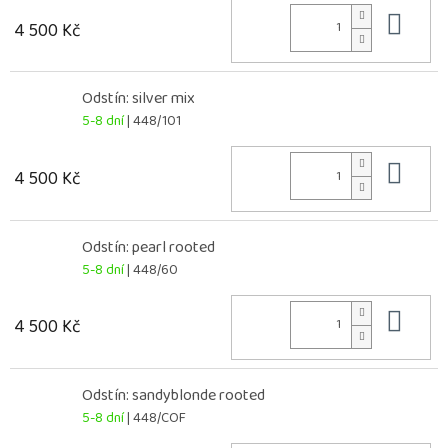
Do 
4 500 Kč
Odstín: silver mix
5-8 dní
| 448/101
Do 
4 500 Kč
Odstín: pearl rooted
5-8 dní
| 448/60
Do 
4 500 Kč
Odstín: sandyblonde rooted
5-8 dní
| 448/COF