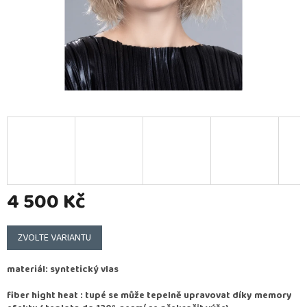
4 500 Kč
Měrná
cena:
ZVOLTE VARIANTU
materiál: syntetický vlas
fiber hight heat : tupé se může tepelně upravovat díky memory