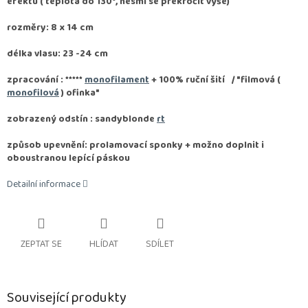
efektu ( teplota do 130°, nesmí se překročit výše)
rozměry: 8 x 14 cm
délka vlasu: 23 -24 cm
zpracování :
*****
monofilament
+ 100% ruční šití / "filmová (
monofilová
) ofinka"
zobrazený odstín : sandyblonde
rt
způsob upevnění: prolamovací sponky + možno doplnit i
oboustranou lepící páskou
Detailní informace
ZEPTAT SE
HLÍDAT
SDÍLET
Související produkty