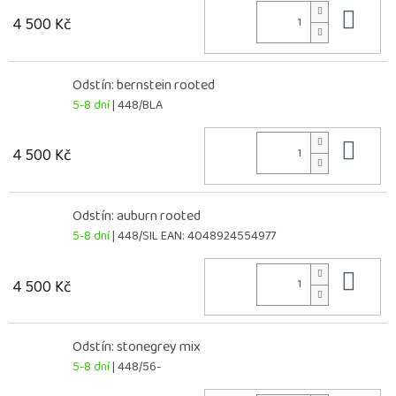
Do 
4 500 Kč
Odstín: bernstein rooted
5-8 dní
| 448/BLA
Do 
4 500 Kč
Odstín: auburn rooted
5-8 dní
| 448/SIL
EAN:
4048924554977
Do 
4 500 Kč
Odstín: stonegrey mix
5-8 dní
| 448/56-