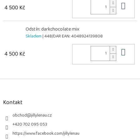
Do 
4 500 Kč
Odstín: darkchocolate mix
Skladem
| 448/DAR
EAN:
4048924139808
Do 
4 500 Kč
Z
á
p
a
Kontakt
t
í
obchod
@
jillylenau.cz
+420 702 095 053
https://www.facebook.com/jillylenau