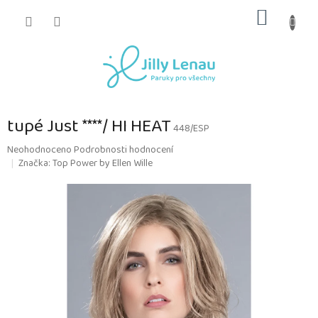
Přejít
NÁKUP
na
obsah
KOŠÍK
tupé Just ****/ HI HEAT
448/ESP
Průměrné
Neohodnoceno
Podrobnosti hodnocení
hodnocení
Značka:
Top Power by Ellen Wille
produktu
je
0,0
z
5
hvězdiček.