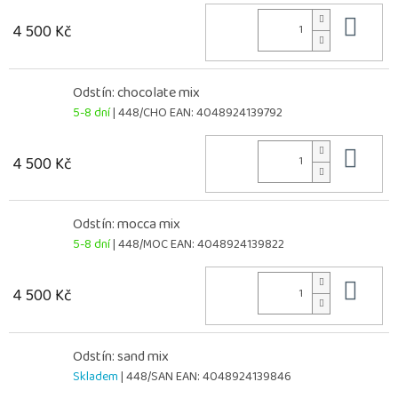
Do 
4 500 Kč
Odstín: chocolate mix
5-8 dní
| 448/CHO
EAN:
4048924139792
Do 
4 500 Kč
Odstín: mocca mix
5-8 dní
| 448/MOC
EAN:
4048924139822
Do 
4 500 Kč
Odstín: sand mix
Skladem
| 448/SAN
EAN:
4048924139846