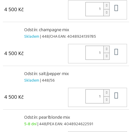
Do 
4 500 Kč
Odstín: champagne mix
Skladem
| 448/CHA
EAN:
4048924139785
Do 
4 500 Kč
Odstín: salt/pepper mix
Skladem
| 448/56
Do 
4 500 Kč
Odstín: pearlblonde mix
5-8 dní
| 448/PEA
EAN:
4048924622591