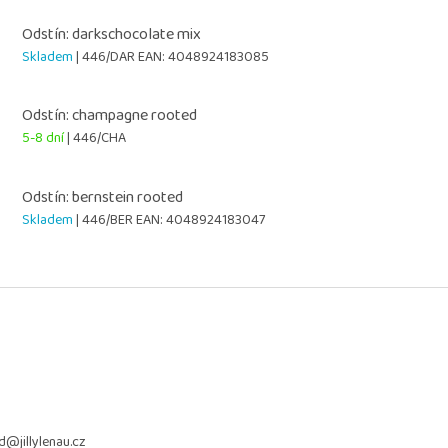
Odstín: darkschocolate mix
Skladem
| 446/DAR
EAN:
4048924183085
Odstín: champagne rooted
5-8 dní
| 446/CHA
Odstín: bernstein rooted
Skladem
| 446/BER
EAN:
4048924183047
d
@
jillylenau.cz