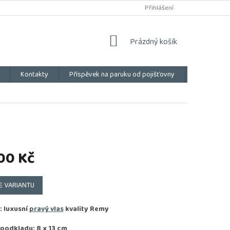
Přihlášení
NÁKUPNÍ
Prázdný košík
KOŠÍK
Kontakty
Příspěvek na paruku od pojišťovny
Vše o náku
00 Kč
E VARIANTU
: luxusní
pravý vlas
kvality
Remy
 podkladu: 8 x 13 cm