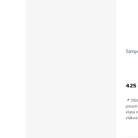
Šampo
425
📌 Obs
pouze 
vlasu 
vlákna
📌 Poz
Poskytu