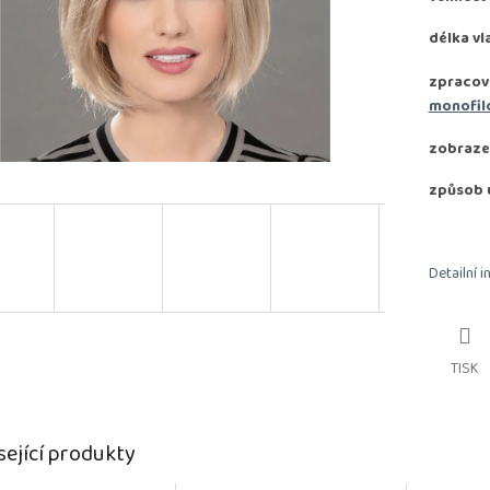
délka vl
zpracov
monofil
zobraze
způsob 
Detailní 
TISK
sející produkty