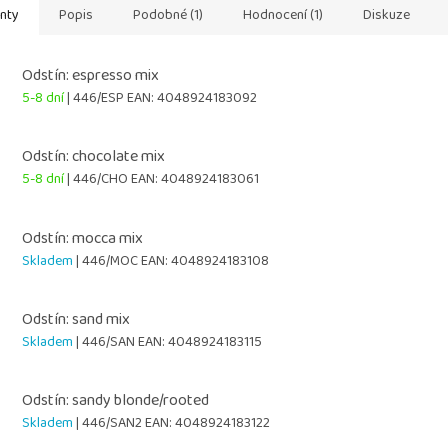
anty
Popis
Podobné (1)
Hodnocení (1)
Diskuze
Odstín: espresso mix
5-8 dní
| 446/ESP
EAN:
4048924183092
Odstín: chocolate mix
5-8 dní
| 446/CHO
EAN:
4048924183061
Odstín: mocca mix
Skladem
| 446/MOC
EAN:
4048924183108
Odstín: sand mix
Skladem
| 446/SAN
EAN:
4048924183115
Odstín: sandy blonde/rooted
Skladem
| 446/SAN2
EAN:
4048924183122