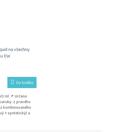
iquid na všechny
su EW
Do košíku
50 ml 📌 Určeno
paruky: z pravého
 z kombinovaného
vý + syntetický) a
lého vlákna
m: Jemně...