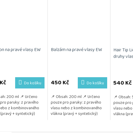
n na pravé vlasy EW
Balzám na pravé vlasy EW
Hair Tip L
druhy vla
 Kč
450 Kč
540 Kč
Do košíku
Do košíku
ah: 200 ml 📌 Určeno
📌 Obsah: 200 ml 📌 Určeno
📌 Obsah: 
pro paruky: z pravého
pouze pro paruky: z pravého
pouze pro 
nebo z kombinovaného
vlasu nebo z kombinovaného
vlasu nebo
 (pravý + syntetický)
vlákna (pravý + syntetický)
vlákna (pra
itivum: Jemně čistí vlasy
📌 Pozitivum: Ideální péče po
také z umě
je...
každém umytí...
📌 Pozitivu