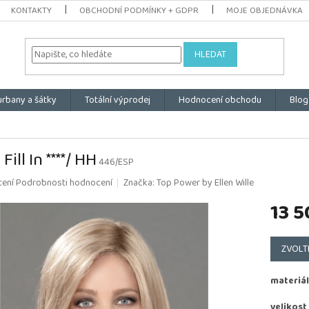
KONTAKTY
OBCHODNÍ PODMÍNKY + GDPR
MOJE OBJEDNÁVKA
HLEDAT
urbany a šátky
Totální výprodej
Hodnocení obchodu
Blog
Fill In ****/ HH
446/ESP
é
cení
Podrobnosti hodnocení
Značka:
Top Power by Ellen Wille
ní
13 5
u
Měrná
cena:
ZVOLT
k.
materiál
velikost