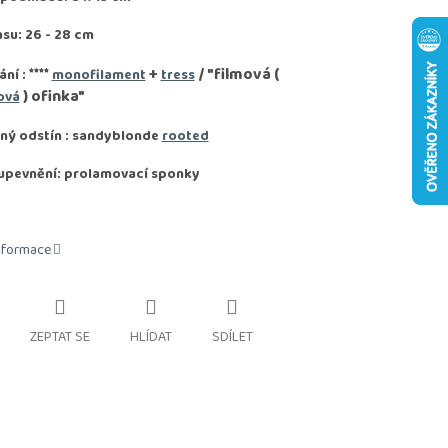
asu: 26 - 28 cm
****
+
/ "filmová (
ání :
monofilament
tress
) ofinka"
ová
ný odstín : sandyblonde
rooted
upevnění: prolamovací sponky
informace
ZEPTAT SE
HLÍDAT
SDÍLET