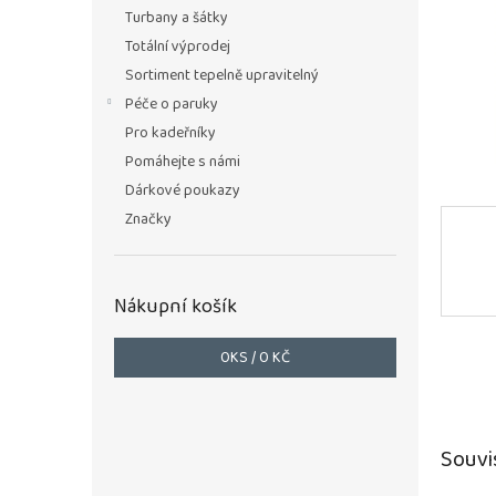
n
Turbany a šátky
e
Totální výprodej
l
Sortiment tepelně upravitelný
Péče o paruky
Pro kadeřníky
Pomáhejte s námi
Dárkové poukazy
Značky
Nákupní košík
0
KS /
0 KČ
Souvi