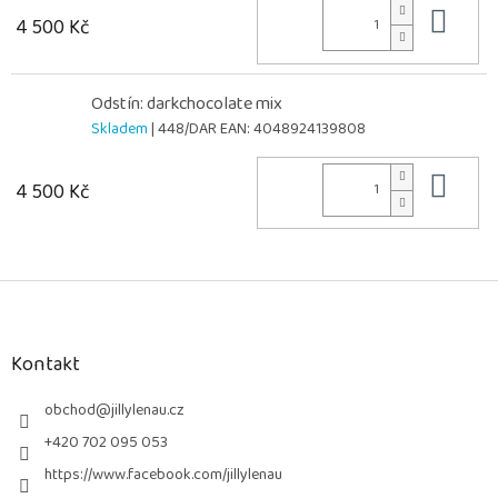
Do 
4 500 Kč
Odstín: darkchocolate mix
Skladem
| 448/DAR
EAN:
4048924139808
Do 
4 500 Kč
Z
á
p
a
Kontakt
t
í
obchod
@
jillylenau.cz
+420 702 095 053
https://www.facebook.com/jillylenau