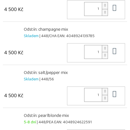
Do 
4 500 Kč
Odstín: champagne mix
Skladem
| 448/CHA
EAN:
4048924139785
Do 
4 500 Kč
Odstín: salt/pepper mix
Skladem
| 448/56
Do 
4 500 Kč
Odstín: pearlblonde mix
5-8 dní
| 448/PEA
EAN:
4048924622591