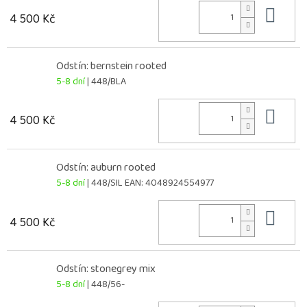
Do 
4 500 Kč
Odstín: bernstein rooted
5-8 dní
| 448/BLA
Do 
4 500 Kč
Odstín: auburn rooted
5-8 dní
| 448/SIL
EAN:
4048924554977
Do 
4 500 Kč
Odstín: stonegrey mix
5-8 dní
| 448/56-