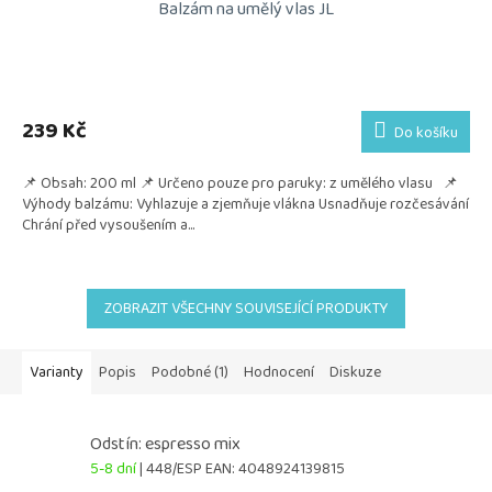
Balzám na umělý vlas JL
239 Kč
Do košíku
📌 Obsah: 200 ml 📌 Určeno pouze pro paruky: z umělého vlasu 📌
Výhody balzámu: Vyhlazuje a zjemňuje vlákna Usnadňuje rozčesávání
Chrání před vysoušením a...
ZOBRAZIT VŠECHNY SOUVISEJÍCÍ PRODUKTY
Varianty
Popis
Podobné (1)
Hodnocení
Diskuze
Odstín: espresso mix
5-8 dní
| 448/ESP
EAN:
4048924139815