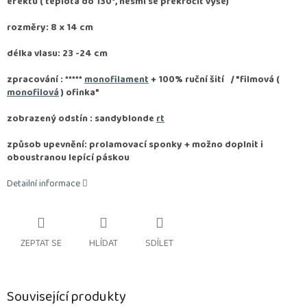
efektu ( teplota do 130°, nesmí se překročit výše)
rozměry: 8 x 14 cm
délka vlasu: 23 -24 cm
zpracování :
*****
monofilament
+ 100% ruční šití / "filmová (
monofilová
) ofinka"
zobrazený odstín : sandyblonde
rt
způsob upevnění: prolamovací sponky + možno doplnit i
oboustranou lepící páskou
Detailní informace
ZEPTAT SE
HLÍDAT
SDÍLET
Související produkty