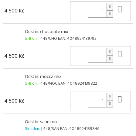
Do 
4 500 Kč
Odstín: chocolate mix
5-8 dní
| 448/CHO
EAN:
4048924139792
Do 
4 500 Kč
Odstín: mocca mix
5-8 dní
| 448/MOC
EAN:
4048924139822
Do 
4 500 Kč
Odstín: sand mix
Skladem
| 448/SAN
EAN:
4048924139846