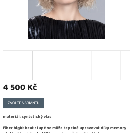
4 500 Kč
Měrná
cena:
ZVOLTE VARIANTU
materiál: syntetický vlas
fiber hight heat : tupé se může tepelně upravovat díky memory