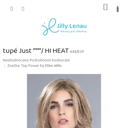
Přejít
NÁKUP
na
obsah
KOŠÍK
tupé Just ****/ HI HEAT
448/ESP
Průměrné
Neohodnoceno
Podrobnosti hodnocení
hodnocení
Značka:
Top Power by Ellen Wille
produktu
je
0,0
z
5
hvězdiček.