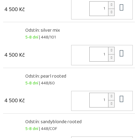
Do 
4 500 Kč
Odstín: silver mix
5-8 dní
| 448/101
Do 
4 500 Kč
Odstín: pearl rooted
5-8 dní
| 448/60
Do 
4 500 Kč
Odstín: sandyblonde rooted
5-8 dní
| 448/COF