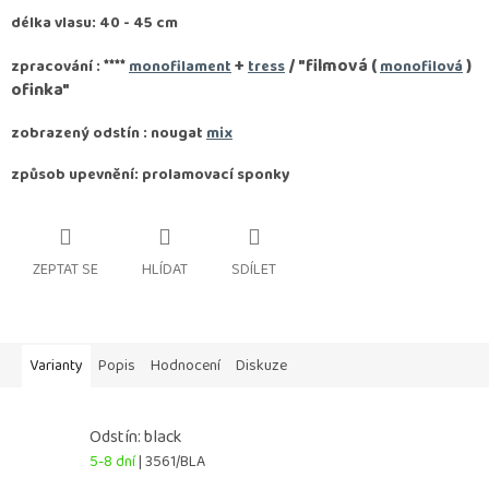
délka vlasu: 40 - 45 cm
****
+
/ "filmová (
)
zpracování :
monofilament
tress
monofilová
ofinka"
zobrazený odstín : nougat
mix
způsob upevnění: prolamovací sponky
ZEPTAT SE
HLÍDAT
SDÍLET
Varianty
Popis
Hodnocení
Diskuze
Odstín: black
5-8 dní
| 3561/BLA