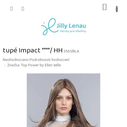
Přejít
NÁKUP
na
obsah
KOŠÍK
tupé Impact ****/ HH
3561/BLA
Průměrné
Neohodnoceno
Podrobnosti hodnocení
hodnocení
Značka:
Top Power by Ellen Wille
produktu
je
0,0
z
5
hvězdiček.