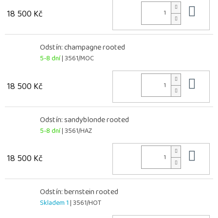
Do 
18 500 Kč
Odstín: champagne rooted
5-8 dní
| 3561/MOC
Do 
18 500 Kč
Odstín: sandyblonde rooted
5-8 dní
| 3561/HAZ
Do 
18 500 Kč
Odstín: bernstein rooted
Skladem 1
| 3561/HOT