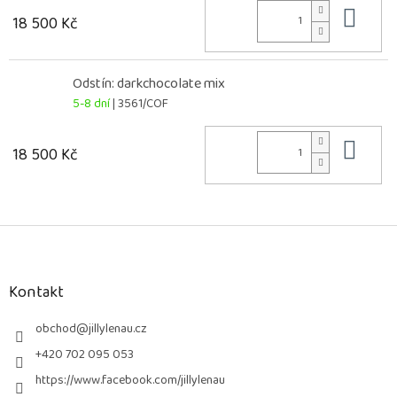
Do 
18 500 Kč
Odstín: darkchocolate mix
5-8 dní
| 3561/COF
Do 
18 500 Kč
Z
á
p
a
Kontakt
t
í
obchod
@
jillylenau.cz
+420 702 095 053
https://www.facebook.com/jillylenau