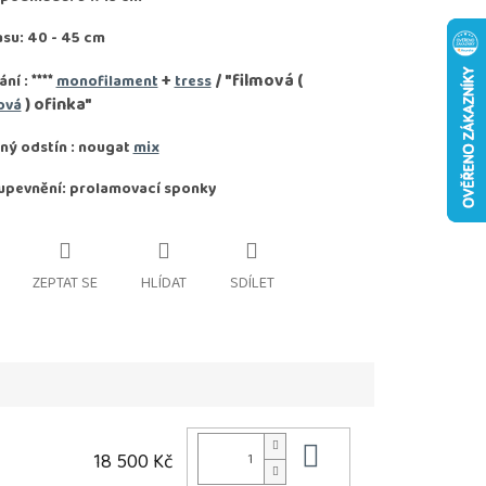
asu: 40 - 45 cm
****
+
/ "filmová (
ání :
monofilament
tress
) ofinka"
ová
ný odstín : nougat
mix
upevnění: prolamovací sponky
ZEPTAT SE
HLÍDAT
SDÍLET
Do košíku
18 500 Kč