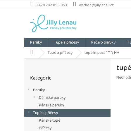
Přejít
+420 702 095 053
obchod@jillylenau.cz
na
obsah
Paruky
Tupé a příčesy
Péče o paruky
T
Domů
Tupé a příčesy
tupé Impact ****/ HH
P
tupé
o
Přeskočit
s
Kategorie
Průměrn
Neohod
kategorie
t
hodnoce
r
produkt
Paruky
a
je
Dámské paruky
n
0,0
z
n
Pánské paruky
5
í
Tupé a příčesy
hvězdiče
p
Pánské tupé
a
Příčesy