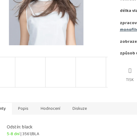
délka vl
zpracov
monofil
zobraze
způsob 
TISK
anty
Popis
Hodnocení
Diskuze
Odstín: black
5-8 dní
| 3561/BLA