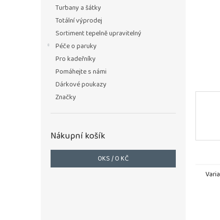
n
Turbany a šátky
e
Totální výprodej
l
Sortiment tepelně upravitelný
Péče o paruky
Pro kadeřníky
Pomáhejte s námi
Dárkové poukazy
Značky
Nákupní košík
0
KS /
0 KČ
Vari