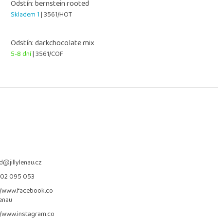
Odstín: bernstein rooted
Skladem 1
| 3561/HOT
Odstín: darkchocolate mix
5-8 dní
| 3561/COF
d
@
jillylenau.cz
702 095 053
//www.facebook.co
lenau
//www.instagram.co