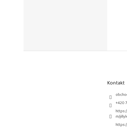
Z
á
p
a
t
Kontakt
í
obcho
+420 
https:
m/jilly
https: