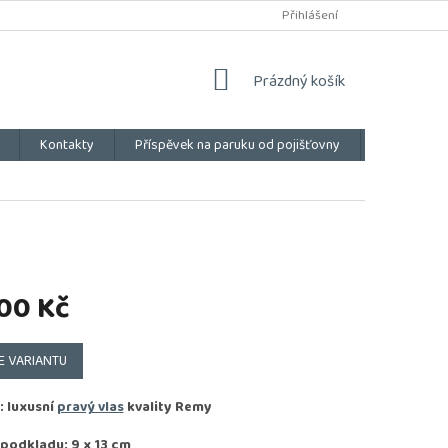
Přihlášení
NÁKUPNÍ
Prázdný košík
KOŠÍK
Kontakty
Příspěvek na paruku od pojišťovny
Vše o náku
00 Kč
E VARIANTU
: luxusní
pravý vlas
kvality
Remy
 podkladu: 9 x 13 cm