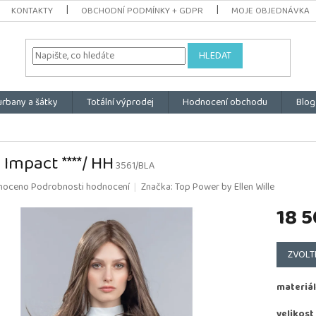
KONTAKTY
OBCHODNÍ PODMÍNKY + GDPR
MOJE OBJEDNÁVKA
HLEDAT
urbany a šátky
Totální výprodej
Hodnocení obchodu
Blog
 Impact ****/ HH
3561/BLA
é
noceno
Podrobnosti hodnocení
Značka:
Top Power by Ellen Wille
ní
18 5
u
Měrná
cena:
ZVOLT
k.
materiál
velikost