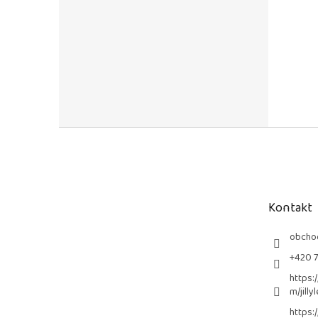
Z
á
p
a
t
Kontakt
í
obcho
+420 
https:
m/jilly
https: