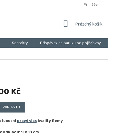
Přihlášení
NÁKUPNÍ
Prázdný košík
KOŠÍK
Kontakty
Příspěvek na paruku od pojišťovny
Vše o náku
00 Kč
E VARIANTU
: luxusní
pravý vlas
kvality
Remy
 podkladu: 9 x 13 cm