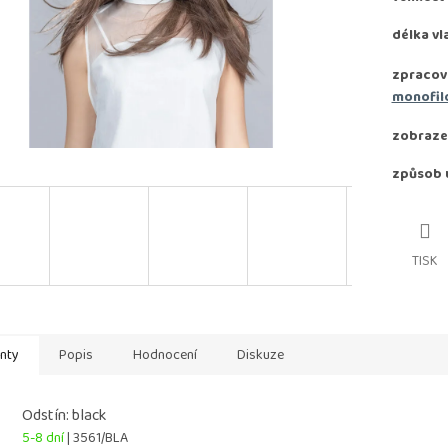
délka vl
zpracov
monofil
zobraze
způsob 
TISK
anty
Popis
Hodnocení
Diskuze
Odstín: black
5-8 dní
| 3561/BLA