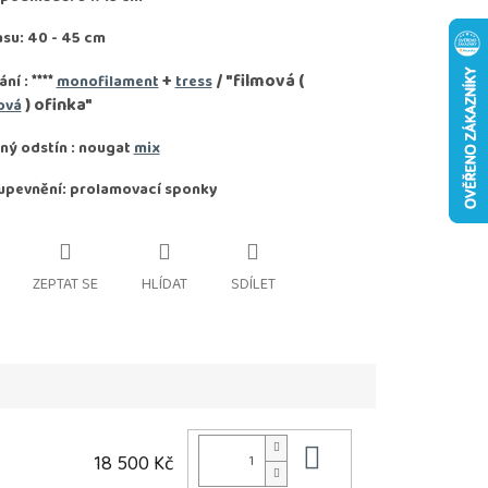
asu: 40 - 45 cm
****
+
/ "filmová (
ání :
monofilament
tress
) ofinka"
ová
ný odstín : nougat
mix
upevnění: prolamovací sponky
ZEPTAT SE
HLÍDAT
SDÍLET
Do košíku
18 500 Kč