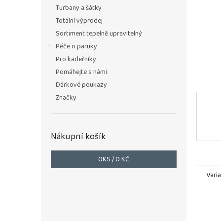
n
Turbany a šátky
e
Totální výprodej
l
Sortiment tepelně upravitelný
Péče o paruky
Pro kadeřníky
Pomáhejte s námi
Dárkové poukazy
Značky
Nákupní košík
0
KS /
0 KČ
Vari