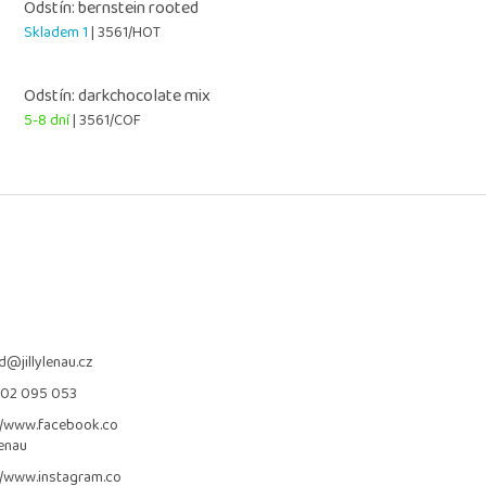
Odstín: bernstein rooted
Skladem 1
| 3561/HOT
Odstín: darkchocolate mix
5-8 dní
| 3561/COF
d
@
jillylenau.cz
702 095 053
//www.facebook.co
lenau
//www.instagram.co