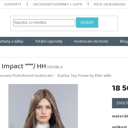
KONTAKTY
OBCHODNÍ PODMÍNKY + GDPR
MOJE OBJEDNÁVKA
HLEDAT
urbany a šátky
Totální výprodej
Hodnocení obchodu
Blog
 Impact ****/ HH
3561/BLA
é
noceno
Podrobnosti hodnocení
Značka:
Top Power by Ellen Wille
ní
18 5
u
Měrná
cena:
ZVOLT
k.
materiál
velikost