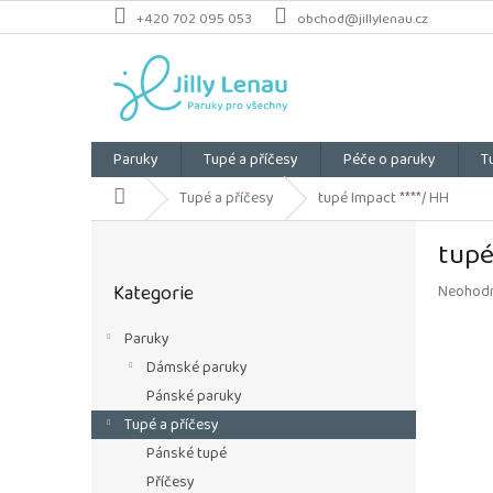
Přejít
+420 702 095 053
obchod@jillylenau.cz
na
obsah
Paruky
Tupé a příčesy
Péče o paruky
T
Domů
Tupé a příčesy
tupé Impact ****/ HH
P
tupé
o
Přeskočit
s
Kategorie
Průměrn
Neohod
kategorie
t
hodnoce
r
produkt
Paruky
a
je
Dámské paruky
n
0,0
z
n
Pánské paruky
5
í
Tupé a příčesy
hvězdiče
p
Pánské tupé
a
Příčesy