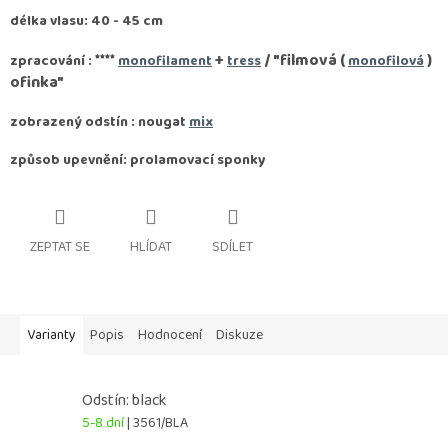
délka vlasu: 40 - 45 cm
****
+
/ "filmová (
)
zpracování :
monofilament
tress
monofilová
ofinka"
zobrazený odstín : nougat
mix
způsob upevnění: prolamovací sponky
ZEPTAT SE
HLÍDAT
SDÍLET
Varianty
Popis
Hodnocení
Diskuze
Odstín: black
5-8 dní
| 3561/BLA