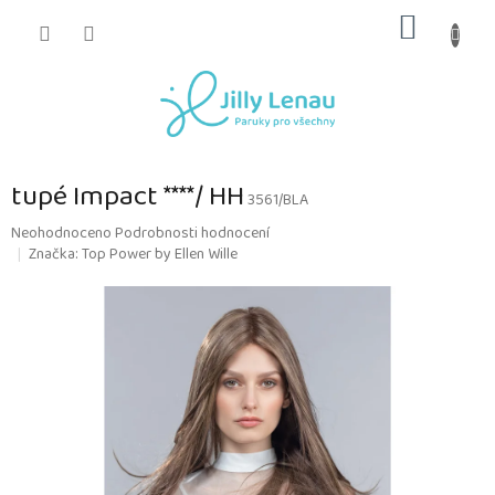
Přejít
NÁKUP
na
obsah
KOŠÍK
tupé Impact ****/ HH
3561/BLA
Průměrné
Neohodnoceno
Podrobnosti hodnocení
hodnocení
Značka:
Top Power by Ellen Wille
produktu
je
0,0
z
5
hvězdiček.