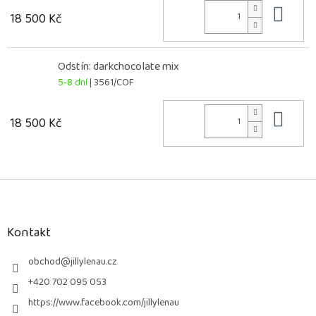
Do 
18 500 Kč
Odstín: darkchocolate mix
5-8 dní
| 3561/COF
Do 
18 500 Kč
Z
á
p
a
Kontakt
t
í
obchod
@
jillylenau.cz
+420 702 095 053
https://www.facebook.com/jillylenau