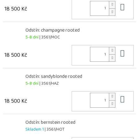
Do 
18 500 Kč
Odstín: champagne rooted
5-8 dní
| 3561/MOC
Do 
18 500 Kč
Odstín: sandyblonde rooted
5-8 dní
| 3561/HAZ
Do 
18 500 Kč
Odstín: bernstein rooted
Skladem 1
| 3561/HOT