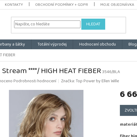
KONTAKTY
OBCHODNÍ PODMÍNKY + GDPR
MOJE OBJEDNÁVKA
HLEDAT
urbany a šátky
Totální výprodej
Hodnocení obchodu
Blog
AT FIEBER
 Stream ****/ HIGH HEAT FIEBER
3546/BLA
é
noceno
Podrobnosti hodnocení
Značka:
Top Power by Ellen Wille
ní
6 6
u
Měrná
cena:
ZVOLT
k.
materiál
fiber hi