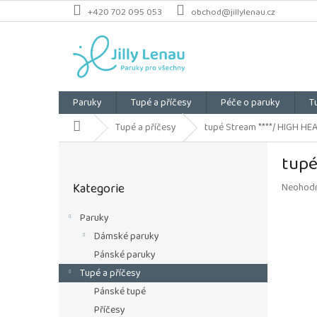
Přejít
+420 702 095 053
obchod@jillylenau.cz
na
obsah
Paruky
Tupé a příčesy
Péče o paruky
T
Domů
Tupé a příčesy
tupé Stream ****/ HIGH HE
P
tupé
o
Přeskočit
s
Kategorie
Průměrn
Neohod
kategorie
t
hodnoce
r
produkt
Paruky
a
je
Dámské paruky
n
0,0
z
n
Pánské paruky
5
í
Tupé a příčesy
hvězdiče
p
Pánské tupé
a
Příčesy