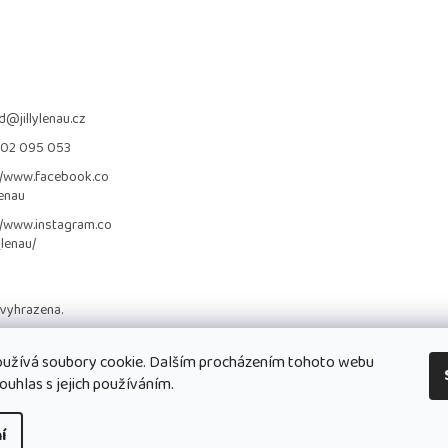
d
@
jillylenau.cz
702 095 053
//www.facebook.co
lenau
//www.instagram.co
_lenau/
 vyhrazena.
užívá soubory cookie. Dalším procházením tohoto webu
ouhlas s jejich používáním.
í