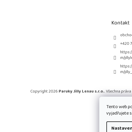
p
a
t
Kontakt
í
obcho
+420 
https:
m/jilly
https:
m/jilly
Copyright 2026
Paruky Jilly Lenau s.r.o.
. Všechna práva
Tento web po
vyjadřujete s
Nastaven