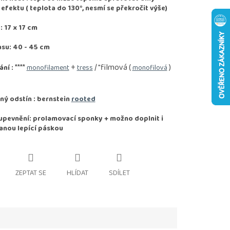
fektu ( teplota do 130°, nesmí se překročit výše)
 17 x 17 cm
asu: 40 - 45 cm
****
+
/ "filmová (
)
ání :
monofilament
tress
monofilová
ý odstín : bernstein
rooted
pevnění: prolamovací sponky + možno doplnit i
anou lepící páskou
ZEPTAT SE
HLÍDAT
SDÍLET