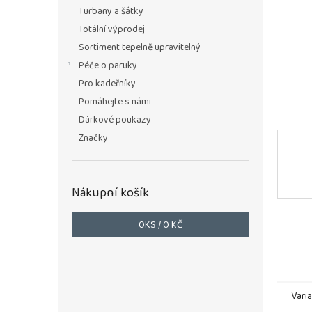
n
Turbany a šátky
e
Totální výprodej
l
Sortiment tepelně upravitelný
Péče o paruky
Pro kadeřníky
Pomáhejte s námi
Dárkové poukazy
Značky
Nákupní košík
0
KS /
0 KČ
Vari