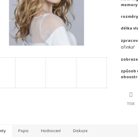
memory e
rozměry:
délka vl
zpracov
ofinka"
zobrazen
způsob u
oboustr
TISK
anty
Popis
Hodnocení
Diskuze