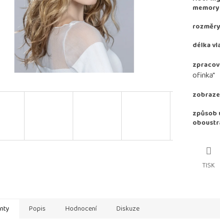
memory e
rozměry:
délka vl
zpracov
ofinka"
zobrazen
způsob u
oboustr
TISK
anty
Popis
Hodnocení
Diskuze