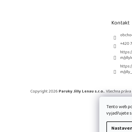
p
a
t
Kontakt
í
obcho
+420 
https:
m/jilly
https:
m/jilly
Copyright 2026
Paruky Jilly Lenau s.r.o.
. Všechna práva
Tento web po
vyjadřujete s
Nastaven