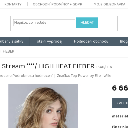
KONTAKTY
OBCHODNÍ PODMÍNKY + GDPR
MOJE OBJEDNÁVKA
HLEDAT
urbany a šátky
Totální výprodej
Hodnocení obchodu
Blog
AT FIEBER
 Stream ****/ HIGH HEAT FIEBER
3546/BLA
é
noceno
Podrobnosti hodnocení
Značka:
Top Power by Ellen Wille
ní
6 6
u
Měrná
cena:
ZVOLT
k.
materiál
fiber hi