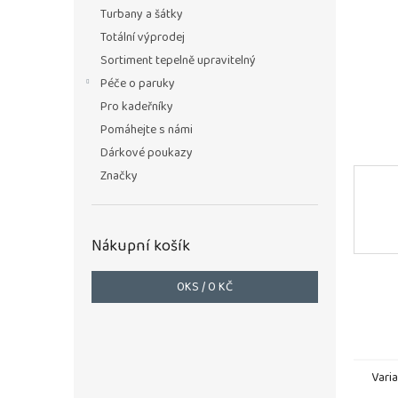
n
Turbany a šátky
e
Totální výprodej
l
Sortiment tepelně upravitelný
Péče o paruky
Pro kadeřníky
Pomáhejte s námi
Dárkové poukazy
Značky
Nákupní košík
0
KS /
0 KČ
Vari