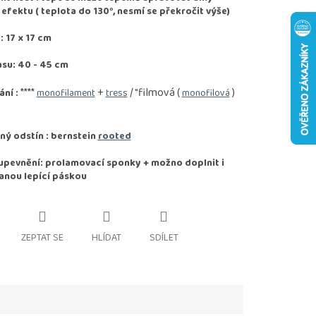
fektu ( teplota do 130°, nesmí se překročit výše)
 17 x 17 cm
asu: 40 - 45 cm
****
+
/ "filmová (
)
ání :
monofilament
tress
monofilová
ý odstín : bernstein
rooted
pevnění: prolamovací sponky + možno doplnit i
anou lepící páskou
ZEPTAT SE
HLÍDAT
SDÍLET