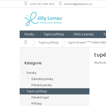
Přejít
+420 702 095 053
obchod@jillylenau.cz
na
obsah
Paruky
Tupé a příčesy
Péče o paruky
T
Domů
Tupé a příčesy
tupé Stream ****/ HIGH HE
P
tupé
o
Přeskočit
s
Kategorie
Průměrn
Neohod
kategorie
t
hodnoce
r
produkt
Paruky
a
je
Dámské paruky
n
0,0
z
n
Pánské paruky
5
í
Tupé a příčesy
hvězdiče
p
Pánské tupé
a
Příčesy