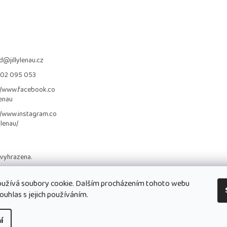
d
@
jillylenau.cz
702 095 053
//www.facebook.co
lenau
//www.instagram.co
_lenau/
 vyhrazena.
užívá soubory cookie. Dalším procházením tohoto webu
ouhlas s jejich používáním.
í