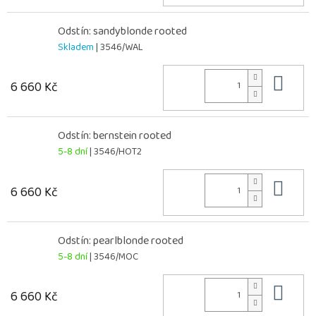
Odstín: sandyblonde rooted
Skladem
| 3546/WAL
Do 
6 660 Kč
Odstín: bernstein rooted
5-8 dní
| 3546/HOT2
Do 
6 660 Kč
Odstín: pearlblonde rooted
5-8 dní
| 3546/MOC
Do 
6 660 Kč