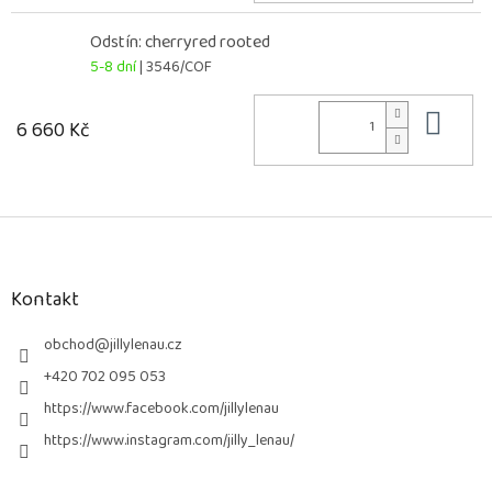
Odstín: cherryred rooted
5-8 dní
| 3546/COF
Do 
6 660 Kč
Z
á
p
a
Kontakt
t
í
obchod
@
jillylenau.cz
+420 702 095 053
https://www.facebook.com/jillylenau
https://www.instagram.com/jilly_lenau/