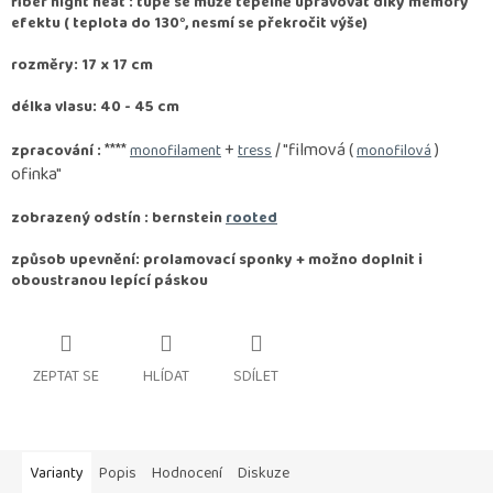
fiber hight heat : tupé se může tepelně upravovat díky memory
efektu ( teplota do 130°, nesmí se překročit výše)
rozměry: 17 x 17 cm
délka vlasu: 40 - 45 cm
****
+
/ "filmová (
)
zpracování :
monofilament
tress
monofilová
ofinka"
zobrazený odstín : bernstein
rooted
způsob upevnění: prolamovací sponky + možno doplnit i
oboustranou lepící páskou
ZEPTAT SE
HLÍDAT
SDÍLET
Varianty
Popis
Hodnocení
Diskuze