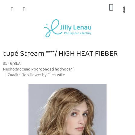
Přejít
NÁKUP
na
obsah
KOŠÍK
tupé Stream ****/ HIGH HEAT FIEBER
3546/BLA
Průměrné
Neohodnoceno
Podrobnosti hodnocení
hodnocení
Značka:
Top Power by Ellen Wille
produktu
je
0,0
z
5
hvězdiček.