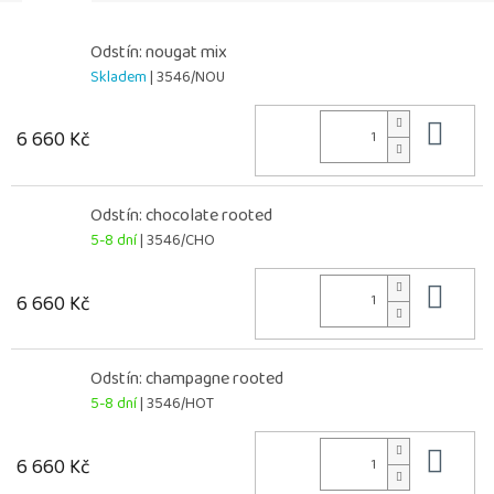
Odstín: nougat mix
Skladem
| 3546/NOU
Do 
6 660 Kč
Odstín: chocolate rooted
5-8 dní
| 3546/CHO
Do 
6 660 Kč
Odstín: champagne rooted
5-8 dní
| 3546/HOT
Do 
6 660 Kč