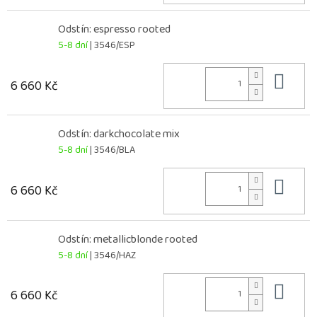
Odstín: espresso rooted
5-8 dní
| 3546/ESP
Do 
6 660 Kč
Odstín: darkchocolate mix
5-8 dní
| 3546/BLA
Do 
6 660 Kč
Odstín: metallicblonde rooted
5-8 dní
| 3546/HAZ
Do 
6 660 Kč