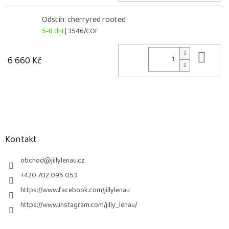
Odstín: cherryred rooted
5-8 dní
| 3546/COF
Do 
6 660 Kč
Z
á
p
a
Kontakt
t
í
obchod
@
jillylenau.cz
+420 702 095 053
https://www.facebook.com/jillylenau
https://www.instagram.com/jilly_lenau/