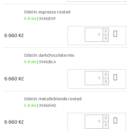
Odstín: espresso rooted
5-8 dní
| 3546/ESP
Do 
6 660 Kč
Odstín: darkchocolate mix
5-8 dní
| 3546/BLA
Do 
6 660 Kč
Odstín: metallicblonde rooted
5-8 dní
| 3546/HAZ
Do 
6 660 Kč