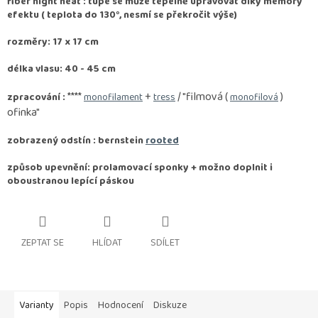
fiber hight heat : tupé se může tepelně upravovat díky memory
efektu ( teplota do 130°, nesmí se překročit výše)
rozměry: 17 x 17 cm
délka vlasu: 40 - 45 cm
****
+
/ "filmová (
)
zpracování :
monofilament
tress
monofilová
ofinka"
zobrazený odstín : bernstein
rooted
způsob upevnění: prolamovací sponky + možno doplnit i
oboustranou lepící páskou
ZEPTAT SE
HLÍDAT
SDÍLET
Varianty
Popis
Hodnocení
Diskuze