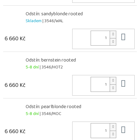
Odstín: sandyblonde rooted
Skladem
| 3546/WAL
Do 
6 660 Kč
Odstín: bernstein rooted
5-8 dní
| 3546/HOT2
Do 
6 660 Kč
Odstín: pearlblonde rooted
5-8 dní
| 3546/MOC
Do 
6 660 Kč