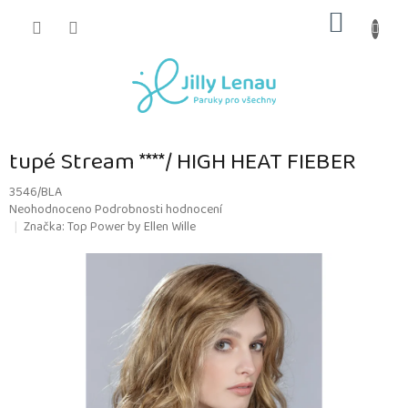
Přejít
NÁKUP
na
obsah
KOŠÍK
tupé Stream ****/ HIGH HEAT FIEBER
3546/BLA
Průměrné
Neohodnoceno
Podrobnosti hodnocení
hodnocení
Značka:
Top Power by Ellen Wille
produktu
je
0,0
z
5
hvězdiček.