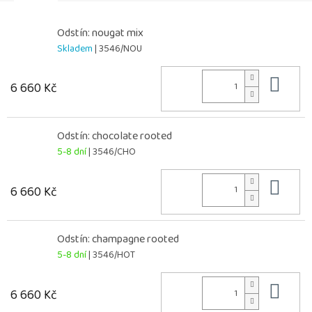
Odstín: nougat mix
Skladem
| 3546/NOU
Do 
6 660 Kč
Odstín: chocolate rooted
5-8 dní
| 3546/CHO
Do 
6 660 Kč
Odstín: champagne rooted
5-8 dní
| 3546/HOT
Do 
6 660 Kč