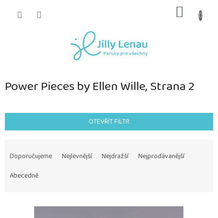
Přejít
NÁKUP
na
obsah
KOŠÍK
Power Pieces by Ellen Wille
, Strana 2
OTEVŘÍT FILTR
Ř
a
Doporučujeme
Nejlevnější
Nejdražší
Nejprodávanější
z
e
Abecedně
n
í
V
p
ý