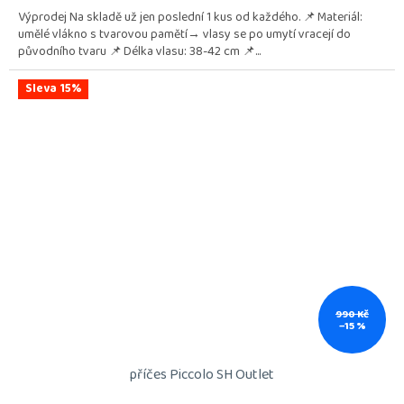
Výprodej Na skladě už jen poslední 1 kus od každého. 📌 Materiál:
umělé vlákno s tvarovou pamětí→ vlasy se po umytí vracejí do
původního tvaru 📌 Délka vlasu: 38-42 cm 📌...
Sleva 15%
990 Kč
–15 %
příčes Piccolo SH Outlet