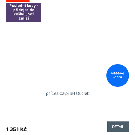
Poslední kusy -
přidejte do
košíku, než
zmizí
1 590 Kč
–15 %
příčes Caipi SH Outlet
DETAIL
1 351 Kč