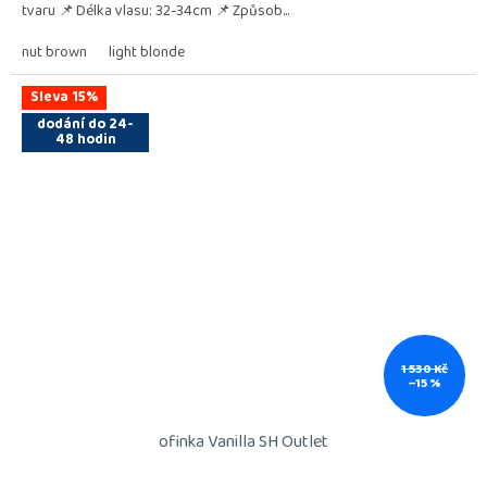
tvaru 📌 Délka vlasu: 32-34cm 📌 Způsob...
nut brown
light blonde
Sleva 15%
dodání do 24-
48 hodin
1 530 Kč
–15 %
ofinka Vanilla SH Outlet