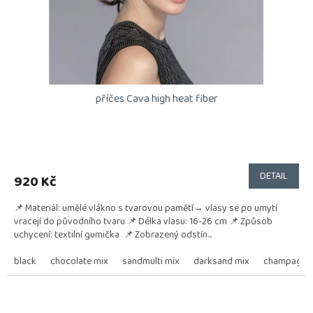
příčes Cava high heat fiber
DETAIL
920 Kč
📌 Materiál: umělé vlákno s tvarovou pamětí→ vlasy se po umytí
vracejí do původního tvaru 📌 Délka vlasu: 16-26 cm 📌 Způsob
uchycení: textilní gumička 📌 Zobrazený odstín...
black
chocolate mix
sandmulti mix
darksand mix
champagne