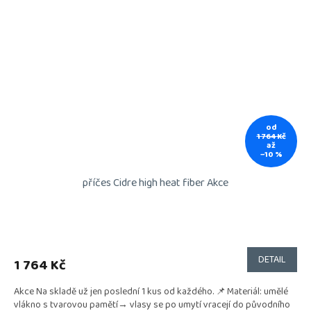
od
1 764 Kč
až
–10 %
příčes Cidre high heat fiber Akce
DETAIL
1 764 Kč
Akce Na skladě už jen poslední 1 kus od každého. 📌 Materiál: umělé
vlákno s tvarovou pamětí→ vlasy se po umytí vracejí do původního