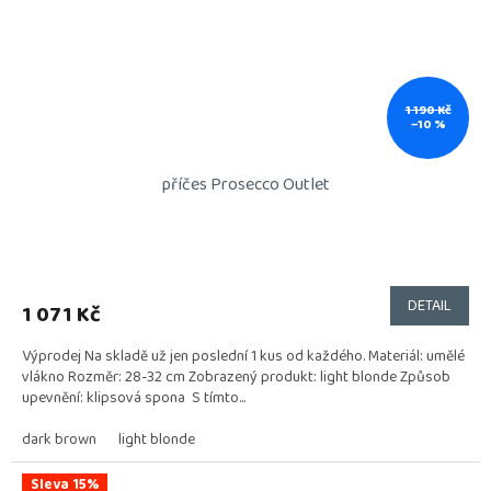
1 190 Kč
–10 %
příčes Prosecco Outlet
DETAIL
1 071 Kč
Výprodej Na skladě už jen poslední 1 kus od každého. Materiál: umělé
vlákno Rozměr: 28-32 cm Zobrazený produkt: light blonde Způsob
upevnění: klipsová spona S tímto...
dark brown
light blonde
Sleva 15%