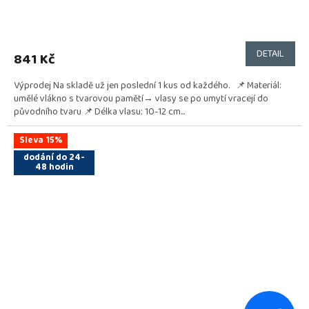
DETAIL
841 Kč
Výprodej Na skladě už jen poslední 1 kus od každého. 📌 Materiál:
umělé vlákno s tvarovou pamětí→ vlasy se po umytí vracejí do
původního tvaru 📌 Délka vlasu: 10-12 cm...
Sleva 15%
dodání do 24-
48 hodin