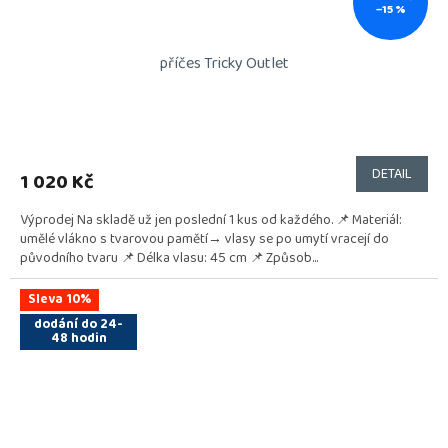
–15 %
příčes Tricky Outlet
DETAIL
1 020 Kč
Výprodej Na skladě už jen poslední 1 kus od každého. 📌 Materiál:
umělé vlákno s tvarovou pamětí→ vlasy se po umytí vracejí do
původního tvaru 📌 Délka vlasu: 45 cm 📌 Způsob...
Sleva 10%
dodání do 24-
48 hodin