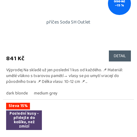
990 Kč
–15 %
příčes Soda SH Outlet
DETAIL
841 Kč
Výprodej Na skladě už jen poslední 1 kus od každého. 📌 Materiál:
umělé vlákno s tvarovou pamětí→ vlasy se po umytí vracejí do
původního tvaru 📌 Délka vlasu: 10-12 cm 📌...
dark blonde
medium grey
Sleva 15%
Poslední kusy -
přidejte do
košíku, než
zmizí