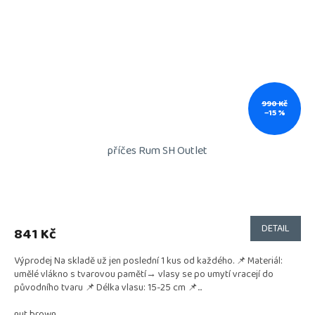
990 Kč
–15 %
příčes Rum SH Outlet
DETAIL
841 Kč
Výprodej Na skladě už jen poslední 1 kus od každého. 📌 Materiál:
umělé vlákno s tvarovou pamětí→ vlasy se po umytí vracejí do
původního tvaru 📌 Délka vlasu: 15-25 cm 📌...
nut brown