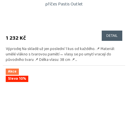
příčes Pastis Outlet
DETAIL
1 232 Kč
Výprodej Na skladě už jen poslední 1 kus od každého. 📌 Materiál:
umělé vlákno s tvarovou pamětí→ vlasy se po umytí vracejí do
původního tvaru 📌 Délka vlasu: 38 cm 📌...
Akce
Sleva 10%