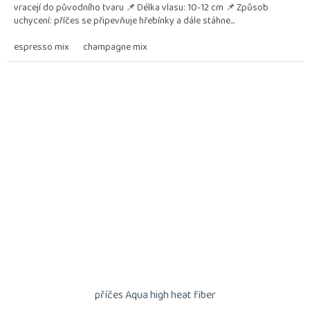
vracejí do původního tvaru 📌 Délka vlasu: 10-12 cm 📌 Způsob
uchycení: příčes se připevňuje hřebínky a dále stáhne...
espresso mix
champagne mix
příčes Aqua high heat fiber