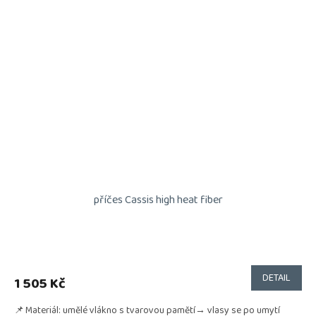
příčes Cassis high heat fiber
DETAIL
1 505 Kč
📌 Materiál: umělé vlákno s tvarovou pamětí→ vlasy se po umytí