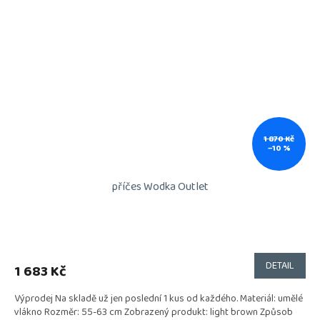
1 870 Kč
–10 %
příčes Wodka Outlet
DETAIL
1 683 Kč
Výprodej Na skladě už jen poslední 1 kus od každého. Materiál: umělé
vlákno Rozměr: 55-63 cm Zobrazený produkt: light brown Způsob