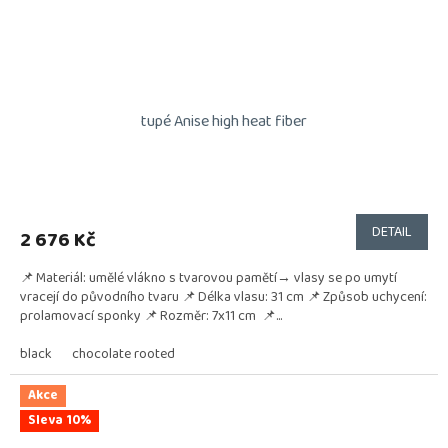
tupé Anise high heat fiber
DETAIL
2 676 Kč
📌 Materiál: umělé vlákno s tvarovou pamětí→ vlasy se po umytí
vracejí do původního tvaru 📌 Délka vlasu: 31 cm 📌 Způsob uchycení:
prolamovací sponky 📌 Rozměr: 7x11 cm 📌...
black
chocolate rooted
Akce
Sleva 10%