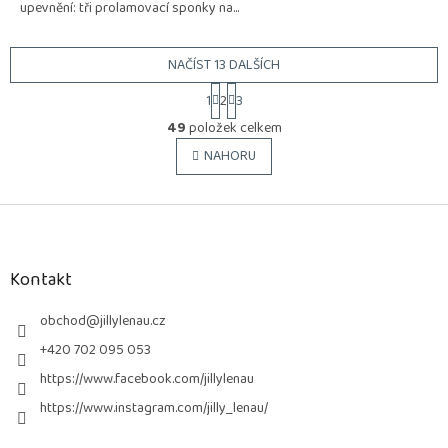
upevnění: tři prolamovací sponky na...
NAČÍST 13 DALŠÍCH
S
1
2
3
t
O
r
49
položek celkem
v
á
l
NAHORU
n
á
k
o
d
v
Z
a
á
c
á
n
í
p
í
p
a
Kontakt
r
t
v
í
obchod
@
jillylenau.cz
k
y
+420 702 095 053
v
https://www.facebook.com/jillylenau
ý
p
https://www.instagram.com/jilly_lenau/
i
s