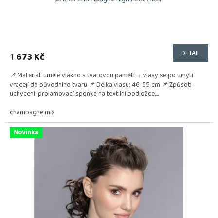
DETAIL
1 673 Kč
📌 Materiál: umělé vlákno s tvarovou pamětí→ vlasy se po umytí
vracejí do původního tvaru 📌 Délka vlasu: 46-55 cm 📌 Způsob
uchycení: prolamovací sponka na textilní podložce,...
champagne mix
Novinka