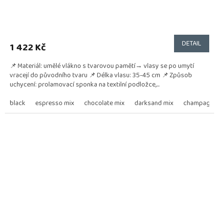
DETAIL
1 422 Kč
📌 Materiál: umělé vlákno s tvarovou pamětí→ vlasy se po umytí
vracejí do původního tvaru 📌 Délka vlasu: 35-45 cm 📌 Způsob
uchycení: prolamovací sponka na textilní podložce,...
black
espresso mix
chocolate mix
darksand mix
champagne 