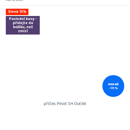
Sleva 15%
Poslední kusy -
přidejte do
košíku, než
zmizí
990 Kč
–15 %
příčes Pinot SH Outlet