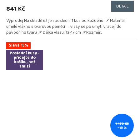
DETAIL
841 Kč
Výprodej Na skladě už jen poslední 1 kus od každého. 📌 Materiál:
umělé vlákno s tvarovou pamětí→ vlasy se po umytí vracejí do
původního tvaru 📌 Délka vlasu: 13-17 cm 📌Rozměr...
Sleva 15%
Poslední kusy -
přidejte do
košíku, než
zmizí
1 450 Kč
–15 %