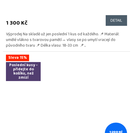
DETAIL
1 300 Kč
Výprodej Na skladě už jen poslední 1 kus od každého. 📌 Materiál:
umělé vlákno s tvarovou pamětí→ vlasy se po umytí vracejí do
původního tvaru 📌 Délka vlasu: 18-33 cm 📌...
Sleva 15%
Poslední kusy -
přidejte do
košíku, než
zmizí
1 200 Kč