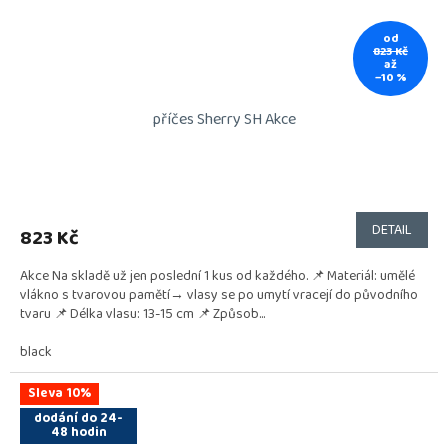
od
823 Kč
až
–10 %
příčes Sherry SH Akce
DETAIL
823 Kč
Akce Na skladě už jen poslední 1 kus od každého. 📌 Materiál: umělé
vlákno s tvarovou pamětí→ vlasy se po umytí vracejí do původního
tvaru 📌 Délka vlasu: 13-15 cm 📌 Způsob...
black
Sleva 10%
dodání do 24-
48 hodin