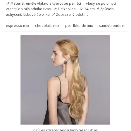
📌 Materiál: umělé vlákno s tvarovou pamětí→ vlasy se po umytí
vracejí do původního tvaru 📌 Délka vlasu: 12-34 cm 📌 Způsob
uchycení: látková čelenka 📌 Zobrazený odstín...
espresso mix
chocolate mix
pearlblonde mix
sandyblonde mix
příčes Champagne high heat fiber