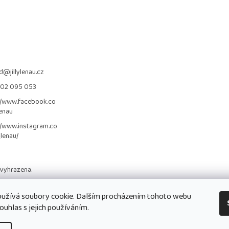
d
@
jillylenau.cz
702 095 053
//www.facebook.co
lenau
//www.instagram.co
_lenau/
 vyhrazena.
užívá soubory cookie. Dalším procházením tohoto webu
ouhlas s jejich používáním.