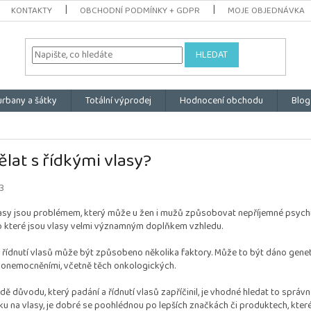
KONTAKTY
OBCHODNÍ PODMÍNKY + GDPR
MOJE OBJEDNÁVKA
HLEDAT
urbany a šátky
Totální výprodej
Hodnocení obchodu
Blog
ělat s řídkými vlasy?
3
asy jsou problémem, který může u žen i mužů způsobovat nepříjemné psychick
o které jsou vlasy velmi významným doplňkem vzhledu.
 řídnutí vlasů může být způsobeno několika faktory. Může to být dáno genet
 onemocněními, včetně těch onkologických.
dě důvodu, který padání a řídnutí vlasů zapříčinil, je vhodné hledat to správ
u na vlasy, je dobré se poohlédnou po lepších značkách či produktech, kter