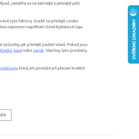
řípad, zaměřte se na šetrnější a jemnější péči
rávě tyto faktory. Snažit se předejít vzniku
hou napomoci například různé bylinkové čaje,
 způsoby, jak předejít padání vlasů. Pokud jsou
íčesků
,
tupé
nebo
paruk
. Všechny tyto produkty
pojišťovny
, který jim pomůže při placení kvalitní
NEK