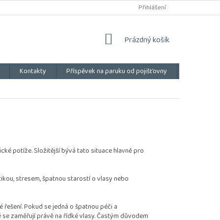
Přihlášení
NÁKUPNÍ
Prázdný košík
KOŠÍK
Kontakty
Příspěvek na paruku od pojišťovny
Vše o náku
é potíže. Složitější bývá tato situace hlavně pro
ikou, stresem, špatnou starostí o vlasy nebo
né řešení. Pokud se jedná o špatnou péči a
é se zaměřují právě na řídké vlasy. Častým důvodem