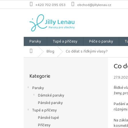
Přejít
+420 702 095 053
obchod@jillylenau.cz
na
obsah
Paruky
Tupé a příčesy
Péče o paruky
T
Domů
Blog
Co dělat s řídkými vlasy?
P
Co d
o
Přeskočit
s
Kategorie
kategorie
27.9.202
t
r
Řídké vl
Paruky
a
ženy, pr
Dámské paruky
n
n
Pánské paruky
Padání a
í
různými
Tupé a příčesy
p
Pánské tupé
Na zákla
a
Příčesy
kosmetik