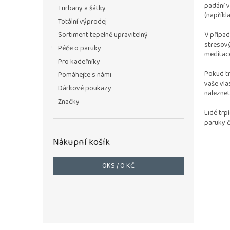
n
padání v
Turbany a šátky
e
(napříkla
Totální výprodej
l
V případ
Sortiment tepelně upravitelný
stresový
Péče o paruky
meditace
Pro kadeřníky
Pokud tr
Pomáhejte s námi
vaše vla
Dárkové poukazy
nalezne
Značky
Lidé trp
paruky č
Nákupní košík
0
KS /
0 KČ
Z