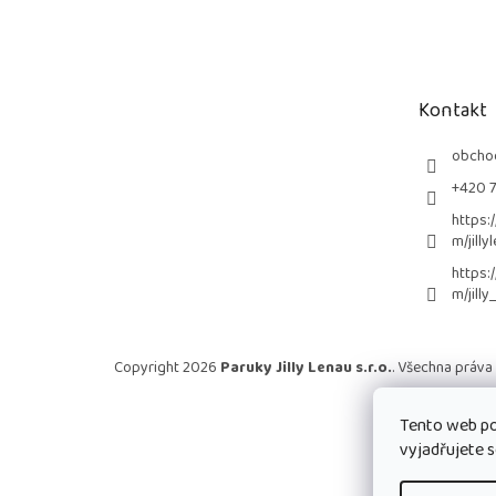
á
p
a
t
Kontakt
í
obcho
+420 
https:
m/jilly
https:
m/jilly
Copyright 2026
Paruky Jilly Lenau s.r.o.
. Všechna práva
Tento web po
vyjadřujete s