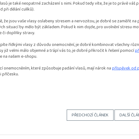
lasů je také neopatrné zacházení s nimi. Pokud tedy víte, že je to právě váš p
d při dělání culíků).
ě, že jsou vaše vlasy oslabeny stresem a nervozitou, je dobré se zaměřit na p
ch situací by mělo být základem. Pokud k nim dojde, pro uvolnění stresu mo
 či doplňky stravy.
píte řídkými vlasy z důvodu onemocnění, je dobré kombinovat všechny různé
sy již velmi málo objemné a trápí vás to, je dobré přikročit k řešení pomocí
př
te na našem e-shopu.
ící onemocněním, které způsobuje padání vlasů, mají nárok na
příspěvek od 
i příčesku.
PŘEDCHOZÍ ČLÁNEK
DALŠÍ ČLÁ