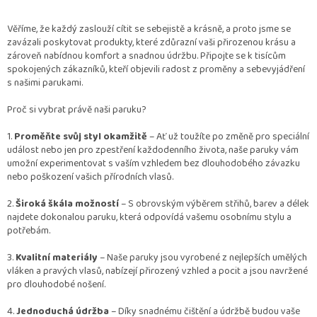
Věříme, že každý zaslouží cítit se sebejistě a krásně, a proto jsme se
zavázali poskytovat produkty, které zdůrazní vaši přirozenou krásu a
zároveň nabídnou komfort a snadnou údržbu. Připojte se k tisícům
spokojených zákazníků, kteří objevili radost z proměny a sebevyjádření
s našimi parukami.
Proč si vybrat právě naši paruku?
1.
Proměňte svůj styl okamžitě
– Ať už toužíte po změně pro speciální
událost nebo jen pro zpestření každodenního života, naše paruky vám
umožní experimentovat s vaším vzhledem bez dlouhodobého závazku
nebo poškození vašich přírodních vlasů.
2.
Široká škála možností
– S obrovským výběrem střihů, barev a délek
najdete dokonalou paruku, která odpovídá vašemu osobnímu stylu a
potřebám.
3.
Kvalitní materiály
– Naše paruky jsou vyrobené z nejlepších umělých
vláken a pravých vlasů, nabízejí přirozený vzhled a pocit a jsou navržené
pro dlouhodobé nošení.
4.
Jednoduchá údržba
– Díky snadnému čištění a údržbě budou vaše