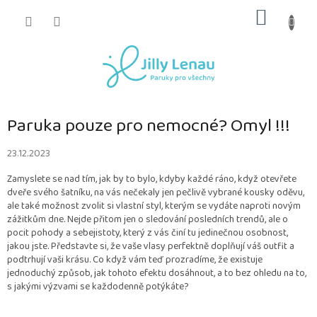
Přejít
NÁKUP
na
obsah
KOŠÍK
Paruka pouze pro nemocné? Omyl !!!
23.12.2023
Zamyslete se nad tím, jak by to bylo, kdyby každé ráno, když otevřete
dveře svého šatníku, na vás nečekaly jen pečlivě vybrané kousky oděvu,
ale také možnost zvolit si vlastní styl, kterým se vydáte naproti novým
zážitkům dne. Nejde přitom jen o sledování posledních trendů, ale o
pocit pohody a sebejistoty, který z vás činí tu jedinečnou osobnost,
jakou jste. Představte si, že vaše vlasy perfektně doplňují váš outfit a
podtrhují vaši krásu. Co když vám teď prozradíme, že existuje
jednoduchý způsob, jak tohoto efektu dosáhnout, a to bez ohledu na to,
s jakými výzvami se každodenně potýkáte?