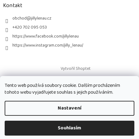
a
Kontakt
t
í
obchod
@
jillylenau.cz
+420 702 095 053
https://www.facebook.com/jillylenau
https://www.instagram.com/jilly_lenau/
Vytvořil Shoptet
Tento web používá soubory cookie. Dalším procházením
Copyright 2026
Paruky Jilly Lenau s.r.o.
. Všechna práva vyhrazena.
tohoto webu vyjadřujete souhlas s jejich používáním.
Nastavení
Souhlasím