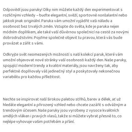
Odpovědí jsou paruky! Díky nim můžete každý den experimentovat s
rozličnými vzhledy – buďte elegantní, svěží, sportovně nonšalantní nebo
jakkoli jinak originální. Paruka vám umožní vyjádřit vaši náladu a
osobnost bez trvalých změn. Vstupte do světa, kde je paruka nejen
módním doplňkem, ale také vaší důvěrnou společnicí na cestě za novými
dobrodružstvími. Pojďme společně objevit tu pravou, která vás bude
provázet a zářit s vámi.
Odkryjte svět neomezených možností s naší kolekcí paruk, které vám
umožní objevovat nové stránky vaší osobnosti každý den. Naše paruky,
spojující moderní trendy a kvalitní materiály, jsou navrženy tak, aby
perfektně doplňovaly váš jedinečný styl a poskytovaly nekonečnou
variabilitu pro každou příležitost.
Nechte se inspirovat naší širokou paletou střihů, barev a délek, ať už
hledáte elegantní a přirozený vzhled nebo chcete zazářit s odvážným a
trendovým účesem. Naše paruky jsou vyrobeny z vysoce kvalitních
umělých vláken i pravých vlasů, takže si můžete vybrat přesně to, co
nejlépe vyhovuje vašim potřebám a přání.