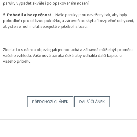
paruky vypadat skvěle i po opakovaném nošení.
5.
Pohodlí a bezpečnost
– Naše paruky jsou navrženy tak, aby byly
pohodlné i pro citlivou pokožku, a zároveň poskytují bezpečné uchycení,
abyste se mohli cítit sebejistě v jakékoli situaci.
Zkuste to s námi a objevte, jak jednoduchá a zábavná může být proměna
vašeho vzhledu. Vaše nová paruka čeká, aby odhalila další kapitolu
vašeho příběhu.
PŘEDCHOZÍ ČLÁNEK
DALŠÍ ČLÁNEK
Z
á
p