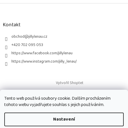
Z
á
p
a
Kontakt
t
í
obchod
@
jillylenau.cz
+420 702 095 053
https://www.facebook.com/jillylenau
https://www.instagram.com/jilly_lenau/
Vytvořil Shoptet
Tento web používá soubory cookie. Dalším procházením
Copyright 2026
Paruky Jilly Lenau s.r.o.
. Všechna práva vyhrazena.
tohoto webu vyjadřujete souhlas s jejich používáním.
Nastavení