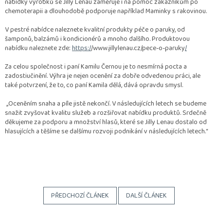
nabídky výrobků se Jilly Lenau zaměřuje i na pomoc zákazníkům po
chemoterapii a dlouhodobě podporuje například Maminky s rakovinou.
V pestré nabídce naleznete kvalitní produkty péče o paruky, od
šamponů, balzámů i kondicionérů a mnoho dalšího. Produktovou
nabídku naleznete zde:
https:
/
/www.jillylenau.cz/pece-o-paruky
/
Za celou společnost i paní Kamilu Černou je to nesmírná pocta a
zadostiučinění. Výhra je nejen ocenění za dobře odvedenou práci, ale
také potvrzení, že to, co paní Kamila dělá, dává opravdu smysl.
,,
Oceněním snaha a píle jistě nekončí. V následujících letech se budeme
snažit zvyšovat kvalitu služeb a rozšiřovat nabídku produktů.
Srdečně
děkujeme za podporu a množství hlasů, které se Jilly Lenau dostalo od
hlasujících a těšíme se dalšímu rozvoji podnikání v následujících letech.“
PŘEDCHOZÍ ČLÁNEK
DALŠÍ ČLÁNEK