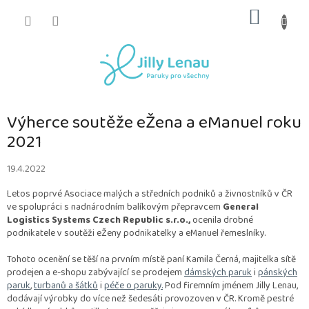
Přejít
NÁKUP
na
obsah
KOŠÍK
Výherce soutěže eŽena a eManuel roku
2021
19.4.2022
Letos poprvé Asociace malých a středních podniků a živnostníků v ČR
ve spolupráci s nadnárodním balíkovým přepravcem
General
Logistics Systems Czech Republic s.r.o.,
ocenila drobné
podnikatele v soutěži eŽeny podnikatelky a eManuel řemeslníky.
Tohoto ocenění se těší na prvním místě paní Kamila Černá, majitelka sítě
prodejen a e-shopu zabývající se prodejem
dámských paruk
i
pánských
paruk
,
turbanů a šátků
i
péče o paruky.
Pod firemním jménem Jilly Lenau,
dodávají výrobky do více než šedesáti provozoven v ČR. Kromě pestré