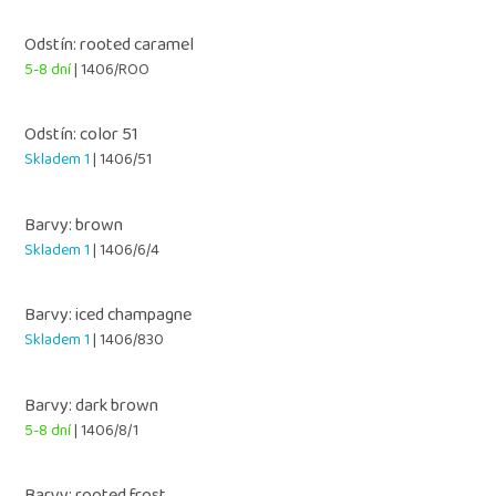
Odstín: rooted caramel
5-8 dní
| 1406/ROO
Odstín: color 51
Skladem 1
| 1406/51
Barvy: brown
Skladem 1
| 1406/6/4
Barvy: iced champagne
Skladem 1
| 1406/830
Barvy: dark brown
5-8 dní
| 1406/8/1
Barvy: rooted frost