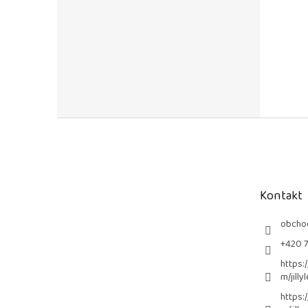
Z
á
p
a
t
Kontakt
í
obcho
+420 
https:
m/jilly
https: