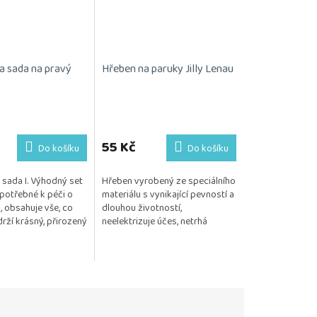
a sada na pravý
Hřeben na paruky Jilly Lenau
55 Kč
Do košíku
Do košíku
sada I. Výhodný set
Hřeben vyrobený ze speciálního
potřebné k péči o
materiálu s vynikající pevností a
, obsahuje vše, co
dlouhou životností,
rží krásný, přirozený
neelektrizuje účes, netrhá
Kosmetika je
monofilovou podložku
 citlivou...
Posíláme 1 kus.