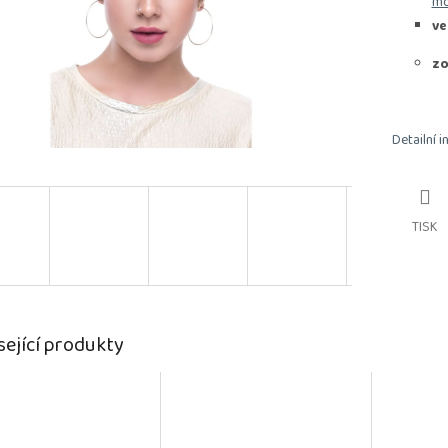
mo
ve
zo
Detailní 
TISK
sející produkty