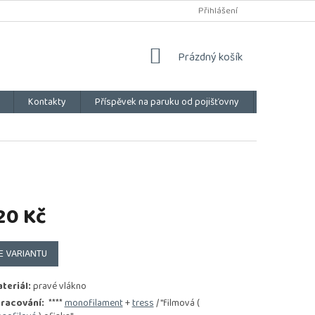
Přihlášení
NÁKUPNÍ
Prázdný košík
KOŠÍK
Kontakty
Příspěvek na paruku od pojišťovny
Vše o náku
20 Kč
E VARIANTU
teriál:
pravé vlákno
racování:
****
monofilament
+
tress
/ "filmová (