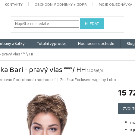
KONTAKTY
OBCHODNÍ PODMÍNKY + GDPR
MOJE OBJEDNÁVKA
HLEDAT
urbany a šátky
Totální výprodej
Hodnocení obchodu
Blog
- pravý vlas ****/ HH
ka Bari - pravý vlas ****/ HH
1406/6/4
é
noceno
Podrobnosti hodnocení
Značka:
Exclusive wigs by Lubo
ní
15 7
u
Měrná
cena:
ZVOLT
k.
ma
zp