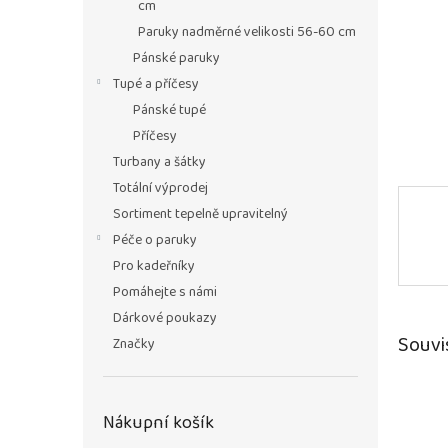
n
cm
e
Paruky nadměrné velikosti 56-60 cm
l
Pánské paruky
Tupé a příčesy
Pánské tupé
Příčesy
Turbany a šátky
Totální výprodej
Sortiment tepelně upravitelný
Péče o paruky
Pro kadeřníky
Pomáhejte s námi
Dárkové poukazy
Souvi
Značky
Nákupní košík