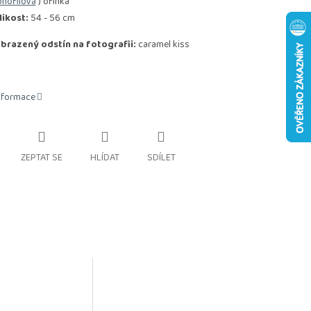
nofilová
) ofinka"
likost:
54 - 56 cm
brazený odstín na fotografii:
caramel kiss
informace
ZEPTAT SE
HLÍDAT
SDÍLET