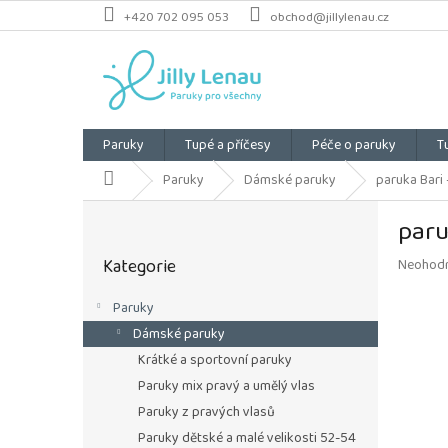
Přejít
+420 702 095 053
obchod@jillylenau.cz
na
obsah
Paruky
Tupé a příčesy
Péče o paruky
T
Domů
Paruky
Dámské paruky
paruka Bari 
P
paru
o
Přeskočit
s
Kategorie
Průměrn
Neohod
kategorie
t
hodnoce
r
produkt
Paruky
a
je
Dámské paruky
n
0,0
z
n
Krátké a sportovní paruky
5
í
Paruky mix pravý a umělý vlas
hvězdiče
p
Paruky z pravých vlasů
a
Paruky dětské a malé velikosti 52-54