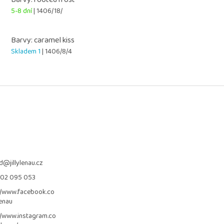
5-8 dní
| 1406/18/
Barvy: caramel kiss
Skladem 1
| 1406/8/4
d
@
jillylenau.cz
702 095 053
//www.facebook.co
lenau
//www.instagram.co