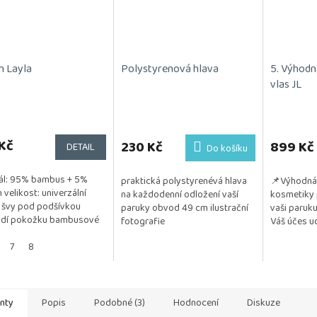
n Layla
Polystyrenová hlava
5. Výhodn
vlas JL
Kč
230 Kč
899 Kč
DETAIL
Do košíku
ál: 95% bambus + 5%
praktická polystyrenévá hlava
📌Výhodná 
n velikost: univerzální
na každodenní odložení vaší
kosmetiky 
 švy pod podšívkou
paruky obvod 49 cm ilustrační
vaši paruku
ždí pokožku bambusové
fotografie
Váš účes ud
 má antibakteriální účinky
a vzdušný. 
 napomáhá...
7
8
testována na
anty
Popis
Podobné (3)
Hodnocení
Diskuze