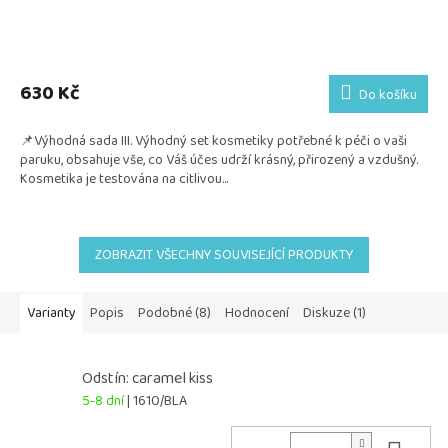
Průměrné
hodnocení
produktu
630 Kč
Do košíku
je
5,0
📌Výhodná sada III. Výhodný set kosmetiky potřebné k péči o vaši
z
paruku, obsahuje vše, co Váš účes udrží krásný, přirozený a vzdušný.
5
Kosmetika je testována na citlivou...
hvězdiček.
ZOBRAZIT VŠECHNY SOUVISEJÍCÍ PRODUKTY
Varianty
Popis
Podobné (8)
Hodnocení
Diskuze (1)
Odstín: caramel kiss
5-8 dní
| 1610/BLA