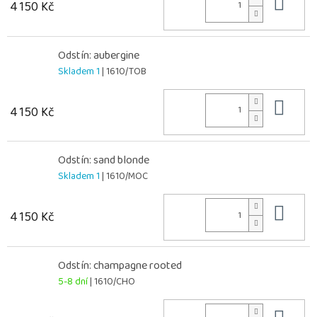
Do 
4 150 Kč
Odstín: aubergine
Skladem 1
| 1610/TOB
Do 
4 150 Kč
Odstín: sand blonde
Skladem 1
| 1610/MOC
Do 
4 150 Kč
Odstín: champagne rooted
5-8 dní
| 1610/CHO