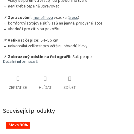
→ vlasy se po umytí vracejí do původního tvaru
→ není třeba tepelně upravovat
📌
Zpracování:
monofilová
vsadka (
tress
)
→ komfortní strojové šití vlasů na jemné, prodyšné látce
→ vhodné i pro citlivou pokožku
📌
Velikost čepice:
54–56 cm
→ univerzální velikost pro většinu obvodů hlavy
📌
Zobrazený odstín na fotografii:
Salt pepper
Detailní informace
ZEPTAT SE
HLÍDAT
SDÍLET
Související produkty
Sleva 30%