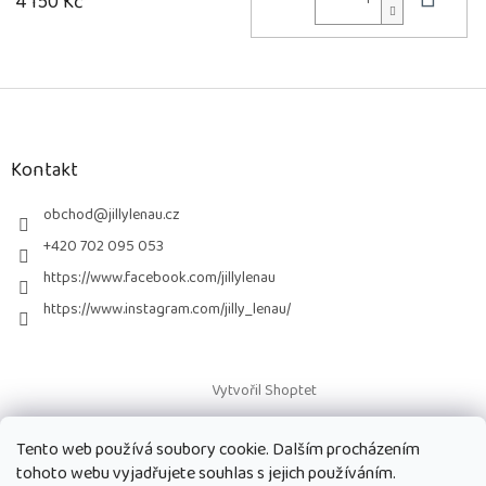
4 150 Kč
Z
á
p
a
Kontakt
t
í
obchod
@
jillylenau.cz
+420 702 095 053
https://www.facebook.com/jillylenau
https://www.instagram.com/jilly_lenau/
Vytvořil Shoptet
Tento web používá soubory cookie. Dalším procházením
Copyright 2026
Paruky Jilly Lenau s.r.o.
. Všechna práva vyhrazena.
tohoto webu vyjadřujete souhlas s jejich používáním.