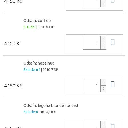
4 150 Kč
Odstín: coffee
5-8 dní
| 1610/COF
Do 
4 150 Kč
Odstín: hazelnut
Skladem 1
| 1610/ESP
Do 
4 150 Kč
Odstín: laguna blonde rooted
Skladem
| 1610/HOT
Do 