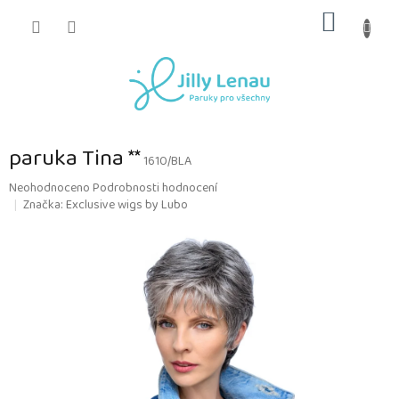
Přejít
NÁKUP
na
obsah
KOŠÍK
paruka Tina **
1610/BLA
Průměrné
Neohodnoceno
Podrobnosti hodnocení
hodnocení
Značka:
Exclusive wigs by Lubo
produktu
je
0,0
z
5
hvězdiček.