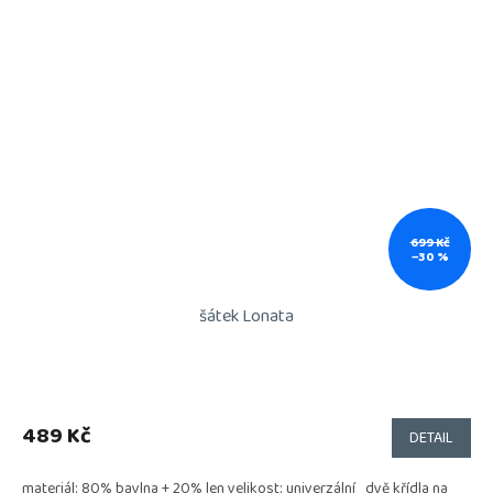
699 Kč
–30 %
šátek Lonata
Průměrné
hodnocení
produktu
489 Kč
DETAIL
je
5,0
materiál: 80% bavlna + 20% len velikost: univerzální dvě křídla na
z