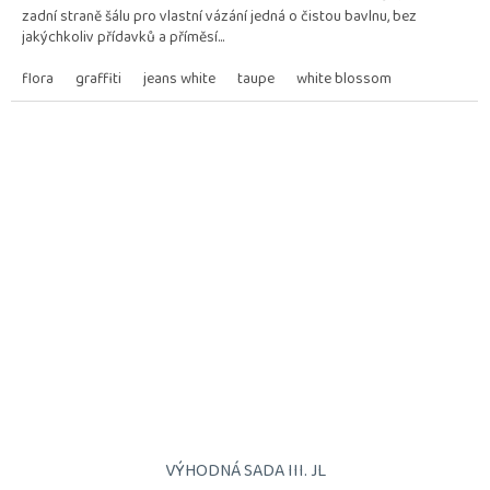
zadní straně šálu pro vlastní vázání jedná o čistou bavlnu, bez
5
jakýchkoliv přídavků a příměsí...
hvězdiček.
flora
graffiti
jeans white
taupe
white blossom
VÝHODNÁ SADA III. JL