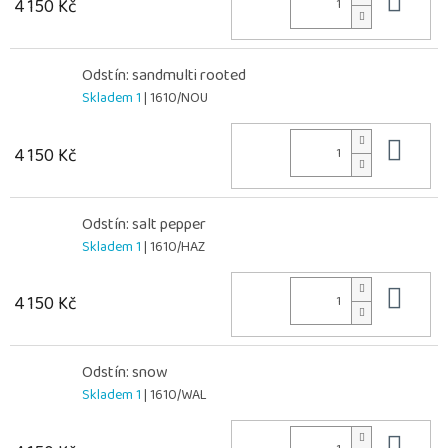
Do 
4 150 Kč
Odstín: sandmulti rooted
Skladem 1
| 1610/NOU
Do 
4 150 Kč
Odstín: salt pepper
Skladem 1
| 1610/HAZ
Do 
4 150 Kč
Odstín: snow
Skladem 1
| 1610/WAL
Do 