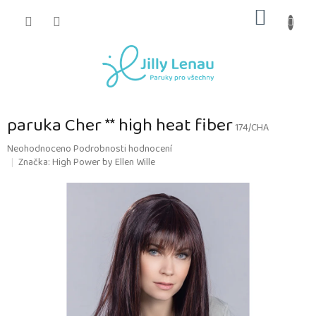
Přejít
NÁKUP
na
obsah
KOŠÍK
paruka Cher ** high heat fiber
174/CHA
Průměrné
Neohodnoceno
Podrobnosti hodnocení
hodnocení
Značka:
High Power by Ellen Wille
produktu
je
0,0
z
5
hvězdiček.