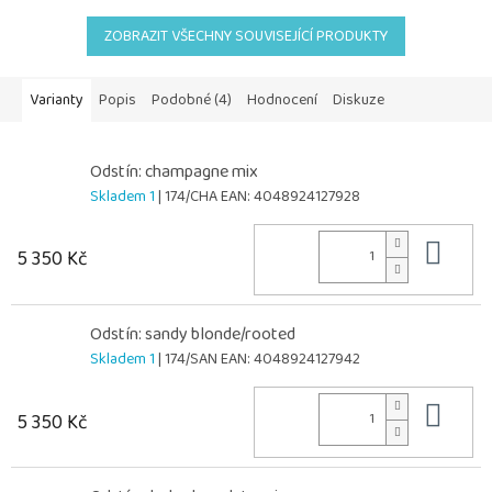
ZOBRAZIT VŠECHNY SOUVISEJÍCÍ PRODUKTY
Varianty
Popis
Podobné (4)
Hodnocení
Diskuze
Odstín: champagne mix
Skladem 1
| 174/CHA
EAN:
4048924127928
Do 
5 350 Kč
Odstín: sandy blonde/rooted
Skladem 1
| 174/SAN
EAN:
4048924127942
Do 
5 350 Kč