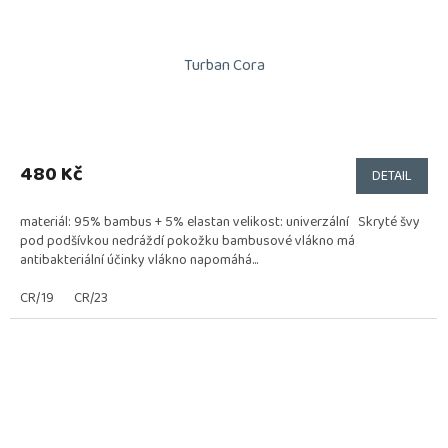
Turban Cora
Průměrné
hodnocení
produktu
480 Kč
DETAIL
je
5,0
materiál: 95% bambus + 5% elastan velikost: univerzální Skryté švy
z
pod podšívkou nedráždí pokožku bambusové vlákno má
5
antibakteriální účinky vlákno napomáhá...
hvězdiček.
CR/19
CR/23