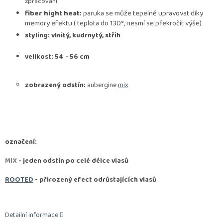
zpracování
fiber hight heat:
paruka se může tepelně upravovat díky
memory efektu ( teplota do 130°, nesmí se překročit výše)
styling: vlnitý, kudrnytý, střih
velikost: 54 - 56 cm
zobrazený odstín:
aubergine
mix
označení:
MIX
- jeden odstín po celé délce vlasů
ROOTED
-
přirozený efect odrůstajících vlasů
Detailní informace