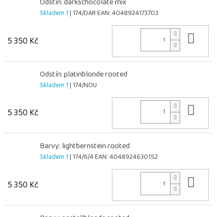
Odstín: darkschocolate mix
Skladem 1
| 174/DAR
EAN:
4048924173703
Do 
5 350 Kč
Odstín: platinblonde rooted
Skladem 1
| 174/NOU
Do 
5 350 Kč
Barvy: lightbernstein rooted
Skladem 1
| 174/6/4
EAN:
4048924630152
Do 
5 350 Kč