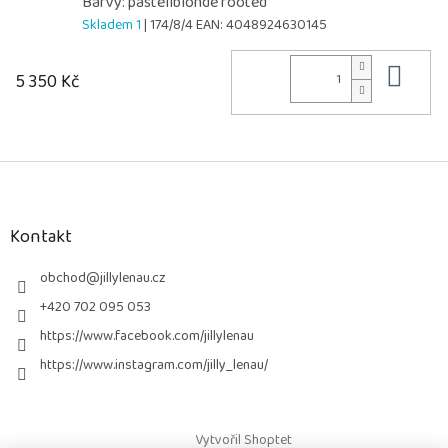
Barvy: pastellblonde rooted
Skladem 1
| 174/8/4
EAN:
4048924630145
Do 
5 350 Kč
Z
á
p
a
Kontakt
t
í
obchod
@
jillylenau.cz
+420 702 095 053
https://www.facebook.com/jillylenau
https://www.instagram.com/jilly_lenau/
Vytvořil Shoptet