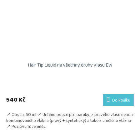
Hair Tip Liquid na všechny druhy vlasu EW
540 Kč
Do košíku
📌 Obsah: 50 ml 📌 Určeno pouze pro paruky: z pravého vlasu nebo z
kombinovaného vlákna (pravý + syntetický) a také z umělého vlákna
📌 Pozitivum: Jemně...