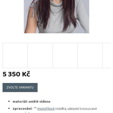
5 350 Kč
Měrná
cena:
ZVOLTE VARIANTU
materiál: umělé vlákno
zpracování:
**
monofilová
vsadka,
základní tressované