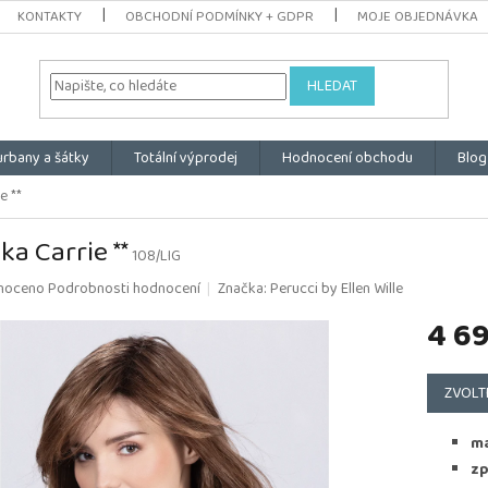
KONTAKTY
OBCHODNÍ PODMÍNKY + GDPR
MOJE OBJEDNÁVKA
HLEDAT
urbany a šátky
Totální výprodej
Hodnocení obchodu
Blog
e **
ka Carrie **
108/LIG
é
noceno
Podrobnosti hodnocení
Značka:
Perucci by Ellen Wille
ní
4 6
u
Měrná
cena:
ZVOLT
k.
ma
zp