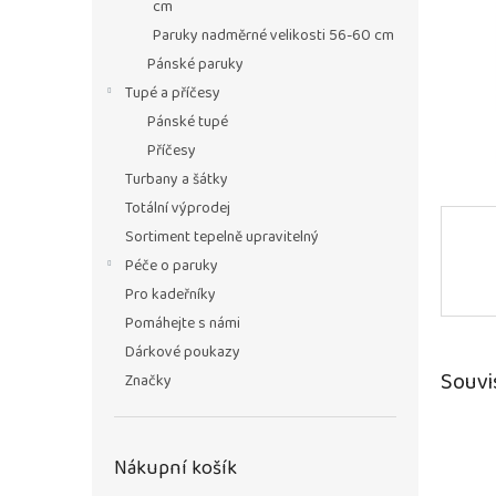
n
cm
e
Paruky nadměrné velikosti 56-60 cm
l
Pánské paruky
Tupé a příčesy
Pánské tupé
Příčesy
Turbany a šátky
Totální výprodej
Sortiment tepelně upravitelný
Péče o paruky
Pro kadeřníky
Pomáhejte s námi
Dárkové poukazy
Souvi
Značky
Nákupní košík