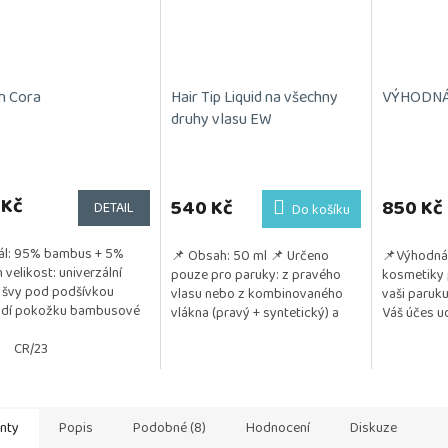
n Cora
Hair Tip Liquid na všechny
VÝHODNÁ 
druhy vlasu EW
rné
cení
ktu
 Kč
540 Kč
850 Kč
DETAIL
Do košíku
ál: 95% bambus + 5%
📌 Obsah: 50 ml 📌 Určeno
📌Výhodná 
n velikost: univerzální
pouze pro paruky: z pravého
kosmetiky 
 švy pod podšívkou
vlasu nebo z kombinovaného
vaši paruku
ček.
ždí pokožku bambusové
vlákna (pravý + syntetický) a
Váš účes ud
 má antibakteriální účinky
také z umělého vlákna
a vzdušný. 
 napomáhá...
CR/23
📌 Pozitivum: Jemně...
testována na
anty
Popis
Podobné (8)
Hodnocení
Diskuze