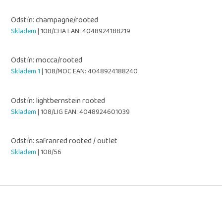
Odstín: champagne/rooted
Skladem
| 108/CHA
EAN:
4048924188219
Odstín: mocca/rooted
Skladem 1
| 108/MOC
EAN:
4048924188240
Odstín: lightbernstein rooted
Skladem
| 108/LIG
EAN:
4048924601039
Odstín: safranred rooted / outlet
Skladem
| 108/56