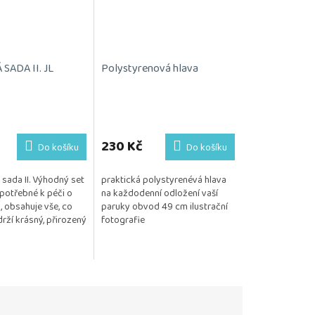
SADA II. JL
Polystyrenová hlava
230 Kč
Do košíku
Do košíku
sada II. Výhodný set
praktická polystyrenévá hlava
potřebné k péči o
na každodenní odložení vaší
, obsahuje vše, co
paruky obvod 49 cm ilustrační
rží krásný, přirozený
fotografie
Kosmetika je
 citlivou...