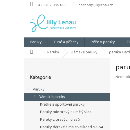
Přejít
+420 702 095 053
obchod@jillylenau.cz
na
obsah
Paruky
Tupé a příčesy
Péče o paruky
T
Domů
Paruky
Dámské paruky
paruka Carri
P
paru
o
Přeskočit
s
Kategorie
Průměrn
Neohod
kategorie
t
hodnoce
r
produkt
Paruky
a
je
Dámské paruky
n
0,0
z
n
Krátké a sportovní paruky
5
í
Paruky mix pravý a umělý vlas
hvězdiče
p
Paruky z pravých vlasů
a
Paruky dětské a malé velikosti 52-54