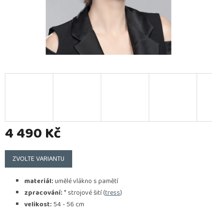
4 490 Kč
Měrná
cena:
ZVOLTE VARIANTU
materiál:
umělé vlákno s pamětí
zpracování:
* strojové šití (
tress
)
velikost:
54 - 56 cm