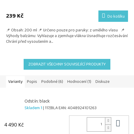
239 Kč
Do košíku
📌 Obsah: 200 ml 📌 Určeno pouze pro paruky: z umělého vlasu 📌
Výhody balzámu: Vyhlazuje a zjemňuje vlákna Usnadňuje rozčesávání
Chrání před vysoušením a...
ZOBRAZIT VŠECHNY SOUVISEJÍCÍ PRODUKTY
Varianty
Popis
Podobné (6)
Hodnocení (1)
Diskuze
Odstín: black
Skladem 1
| 117/BLA
EAN:
4048924101263
Do 
4 490 Kč