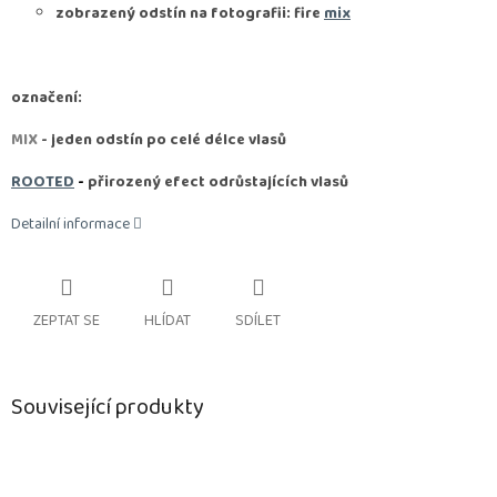
zobrazený odstín na fotografii: fire
mix
označení:
MIX
- jeden odstín po celé délce vlasů
ROOTED
-
přirozený efect odrůstajících vlasů
Detailní informace
ZEPTAT SE
HLÍDAT
SDÍLET
Související produkty