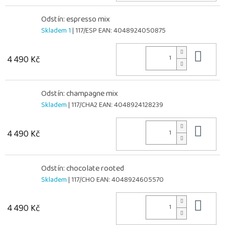
Odstín: espresso mix
Skladem 1
| 117/ESP
EAN:
4048924050875
Do 
4 490 Kč
Odstín: champagne mix
Skladem
| 117/CHA2
EAN:
4048924128239
Do 
4 490 Kč
Odstín: chocolate rooted
Skladem
| 117/CHO
EAN:
4048924605570
Do 
4 490 Kč