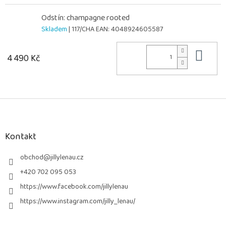
Odstín: champagne rooted
Skladem
| 117/CHA
EAN:
4048924605587
Do 
4 490 Kč
Z
á
p
a
Kontakt
t
í
obchod
@
jillylenau.cz
+420 702 095 053
https://www.facebook.com/jillylenau
https://www.instagram.com/jilly_lenau/