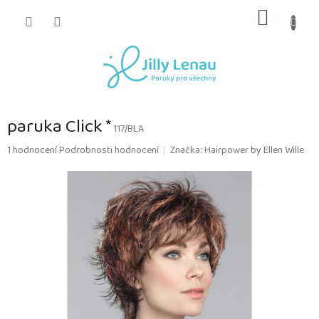
Přejít
NÁKUP
na
obsah
KOŠÍK
paruka Click *
117/BLA
Průměrné
1 hodnocení
Podrobnosti hodnocení
Značka:
Hairpower by Ellen Wille
hodnocení
produktu
je
5,0
z
5
hvězdiček.