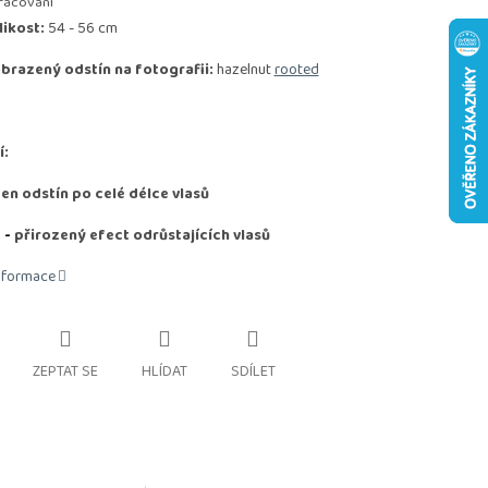
racování
likost:
54 - 56 cm
brazený odstín na fotografii:
hazelnut
rooted
í:
den odstín po celé délce vlasů
D
-
přirozený efect odrůstajících vlasů
informace
ZEPTAT SE
HLÍDAT
SDÍLET