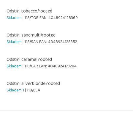
Odstín: tobacco/rooted
Skladem
| 118/TOB
EAN:
4048924128369
Odstín: sandmulti/rooted
Skladem
| 118/SAN
EAN:
4048924128352
Odstín: caramel rooted
Skladem
| 118/CAR
EAN:
4048924173284
Odstín: silverblonde rooted
Skladem 1
| 118/BLA