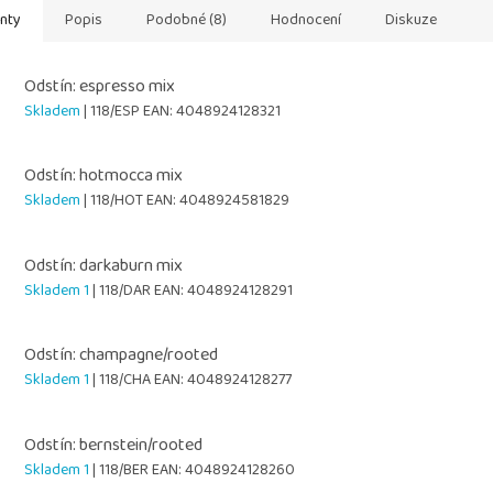
anty
Popis
Podobné (8)
Hodnocení
Diskuze
Odstín: espresso mix
Skladem
| 118/ESP
EAN:
4048924128321
Odstín: hotmocca mix
Skladem
| 118/HOT
EAN:
4048924581829
Odstín: darkaburn mix
Skladem 1
| 118/DAR
EAN:
4048924128291
Odstín: champagne/rooted
Skladem 1
| 118/CHA
EAN:
4048924128277
Odstín: bernstein/rooted
Skladem 1
| 118/BER
EAN:
4048924128260