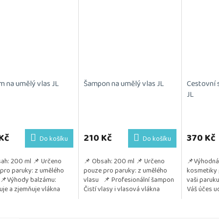
m na umělý vlas JL
Šampon na umělý vlas JL
Cestovní 
JL
Průměrné
hodnocení
produktu
Kč
210 Kč
370 Kč
Do košíku
Do košíku
je
5,0
ah: 200 ml 📌 Určeno
📌 Obsah: 200 ml 📌 Určeno
📌Výhodná 
z
pro paruky: z umělého
pouze pro paruky: z umělého
kosmetiky 
5
 📌Výhody balzámu:
vlasu 📌 Profesionální šampon
vaši paruku
hvězdiček.
uje a zjemňuje vlákna
Čistí vlasy i vlasová vlákna
Váš účes ud
uje rozčesávání Chrání
Regeneruje a posiluje jejich
a vzdušný. 
ysoušením a...
strukturu Chrání...
testována na