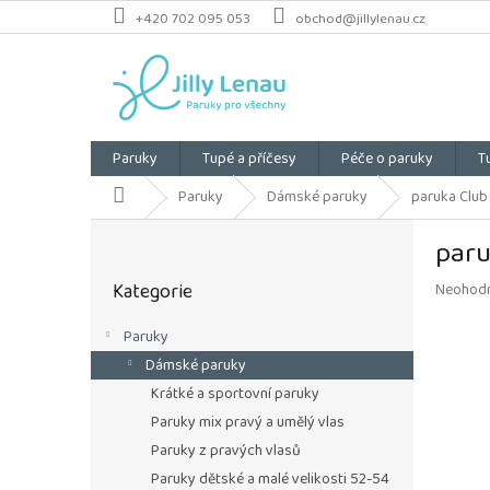
Přejít
+420 702 095 053
obchod@jillylenau.cz
na
obsah
Paruky
Tupé a příčesy
Péče o paruky
T
Domů
Paruky
Dámské paruky
paruka Club
P
paru
o
Přeskočit
s
Kategorie
Průměrn
Neohod
kategorie
t
hodnoce
r
produkt
Paruky
a
je
Dámské paruky
n
0,0
z
n
Krátké a sportovní paruky
5
í
Paruky mix pravý a umělý vlas
hvězdiče
p
Paruky z pravých vlasů
a
Paruky dětské a malé velikosti 52-54