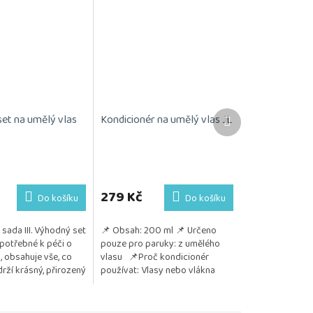
Další
set na umělý vlas
Kondicionér na umělý vlas JL
produkt
Průměrné
hodnocení
produktu
279 Kč
Do košíku
Do košíku
je
5,0
sada III. Výhodný set
📌 Obsah: 200 ml 📌 Určeno
z
potřebné k péči o
pouze pro paruky: z umělého
5
, obsahuje vše, co
vlasu 📌Proč kondicionér
hvězdiček.
rží krásný, přirozený
používat: Vlasy nebo vlákna
Kosmetika je
paruky zůstávají jemné, hladké
 citlivou...
a lesklé Chrání před...