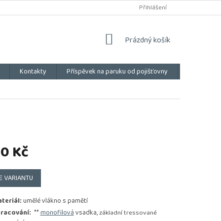
Přihlášení
NÁKUPNÍ
Prázdný košík
KOŠÍK
Kontakty
Příspěvek na paruku od pojišťovny
Vše o náku
90 Kč
E VARIANTU
teriál:
umělé vlákno s pamětí
racování:
**
monofilová
vsadka,
základní tressované