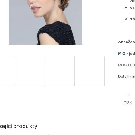
zp
ve
zo
označen
MIX
- je
ROOTE
Detailní 
TISK
sející produkty