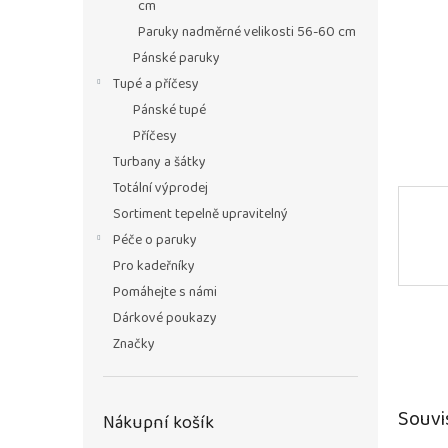
n
cm
e
Paruky nadměrné velikosti 56-60 cm
l
Pánské paruky
Tupé a příčesy
Pánské tupé
Příčesy
Turbany a šátky
Totální výprodej
Sortiment tepelně upravitelný
Péče o paruky
Pro kadeřníky
Pomáhejte s námi
Dárkové poukazy
Značky
Souvi
Nákupní košík