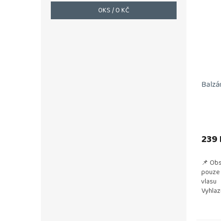
0
KS /
0 KČ
Balzá
239 
📌 Obs
pouze 
vlasu
Vyhlaz
Usnadň
před v