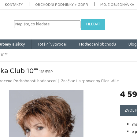
KONTAKTY
OBCHODNÍ PODMÍNKY + GDPR
MOJE OBJEDNÁVKA
HLEDAT
urbany a šátky
Totální výprodej
Hodnocení obchodu
Blog
 10**
ka Club 10**
118/ESP
é
noceno
Podrobnosti hodnocení
Značka:
Hairpower by Ellen Wille
ní
4 5
u
Měrná
cena:
ZVOLT
k.
ma
zp