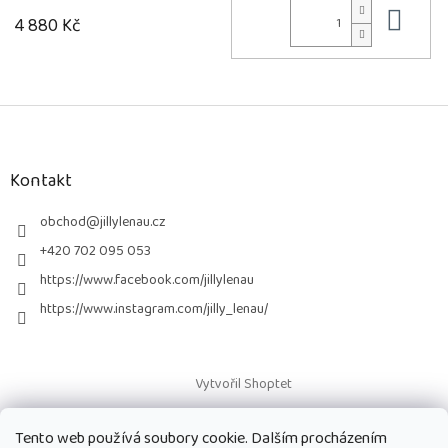
Do 
4 880 Kč
Z
á
p
a
Kontakt
t
í
obchod
@
jillylenau.cz
+420 702 095 053
https://www.facebook.com/jillylenau
https://www.instagram.com/jilly_lenau/
Vytvořil Shoptet
Tento web používá soubory cookie. Dalším procházením
Copyright 2026
Paruky Jilly Lenau s.r.o.
. Všechna práva vyhrazena.