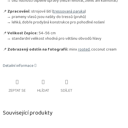
→ bez nutnosti tepelné úpravy (nelze fénovat, žehlit ani kulmovat)
📌
Zpracování:
strojové šití (
tressovaná paruka
)
→ prameny vlasů jsou našity do tressů (pruhů)
→ lehká, dobře prodyšná konstrukce pro pohodlné nošení
📌
Velikost čepice:
54–56 cm
→ standardní velikost vhodná pro většinu obvodů hlavy
📌
Zobrazený odstín na fotografii:
minx
rooted
, coconut cream
Detailní informace
ZEPTAT SE
HLÍDAT
SDÍLET
Související produkty