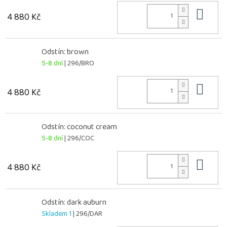
Do 
4 880 Kč
Odstín: brown
5-8 dní
| 296/BRO
Do 
4 880 Kč
Odstín: coconut cream
5-8 dní
| 296/COC
Do 
4 880 Kč
Odstín: dark auburn
Skladem 1
| 296/DAR