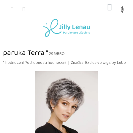
Přejít
NÁKUP
na
obsah
KOŠÍK
paruka Terra *
296/BRO
Průměrné
1 hodnocení
Podrobnosti hodnocení
Značka:
Exclusive wigs by Lubo
hodnocení
produktu
je
5,0
z
5
hvězdiček.