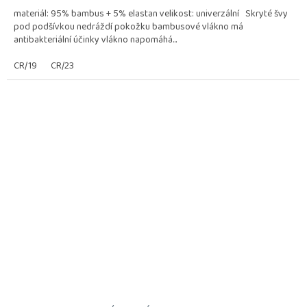
5,0
materiál: 95% bambus + 5% elastan velikost: univerzální Skryté švy
z
pod podšívkou nedráždí pokožku bambusové vlákno má
5
antibakteriální účinky vlákno napomáhá...
hvězdiček.
CR/19
CR/23