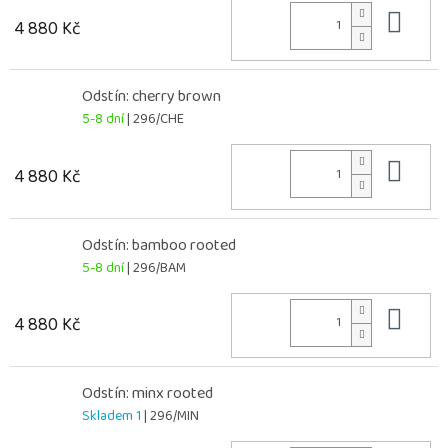
Do 
4 880 Kč
Odstín: cherry brown
5-8 dní
| 296/CHE
Do 
4 880 Kč
Odstín: bamboo rooted
5-8 dní
| 296/BAM
Do 
4 880 Kč
Odstín: minx rooted
Skladem 1
| 296/MIN