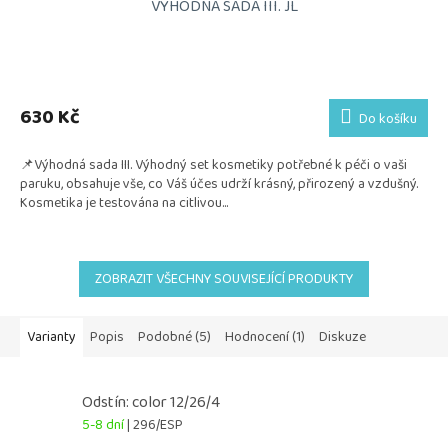
VÝHODNÁ SADA III. JL
Průměrné
hodnocení
produktu
630 Kč
Do košíku
je
5,0
📌Výhodná sada III. Výhodný set kosmetiky potřebné k péči o vaši
z
paruku, obsahuje vše, co Váš účes udrží krásný, přirozený a vzdušný.
5
Kosmetika je testována na citlivou...
hvězdiček.
ZOBRAZIT VŠECHNY SOUVISEJÍCÍ PRODUKTY
Varianty
Popis
Podobné (5)
Hodnocení (1)
Diskuze
Odstín: color 12/26/4
5-8 dní
| 296/ESP