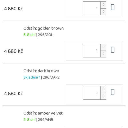
Do 
4 880 Kč
Odstín: golden brown
5-8 dní
| 296/GOL
Do 
4 880 Kč
Odstín: dark brown
Skladem 1
| 296/DAR2
Do 
4 880 Kč
Odstín: amber velvet
5-8 dní
| 296/AMB