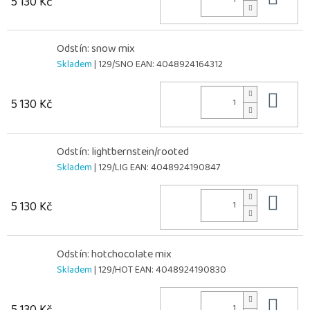
5 130 Kč
Odstín: snow mix
Skladem
| 129/SNO
EAN:
4048924164312
Do 
5 130 Kč
Odstín: lightbernstein/rooted
Skladem
| 129/LIG
EAN:
4048924190847
Do 
5 130 Kč
Odstín: hotchocolate mix
Skladem
| 129/HOT
EAN:
4048924190830
Do 
5 130 Kč