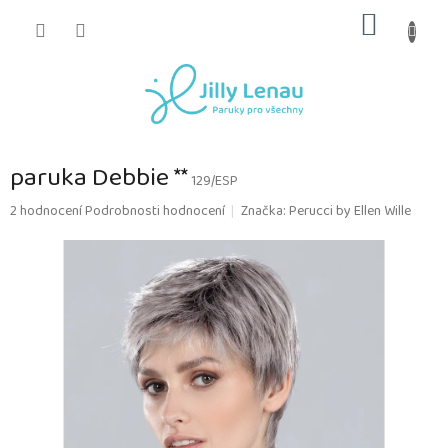
Přejít
NÁKUP
na
obsah
KOŠÍK
paruka Debbie **
129/ESP
Průměrné
2 hodnocení
Podrobnosti hodnocení
Značka:
Perucci by Ellen Wille
hodnocení
produktu
je
4,0
z
5
hvězdiček.