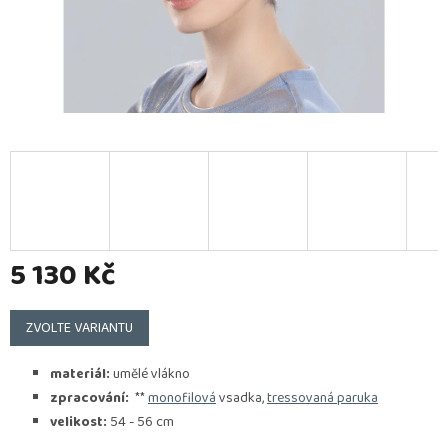
5 130 Kč
Měrná
cena:
ZVOLTE VARIANTU
materiál:
umělé vlákno
zpracování:
**
monofilová
vsadka,
tressovaná paruka
velikost:
54 - 56 cm