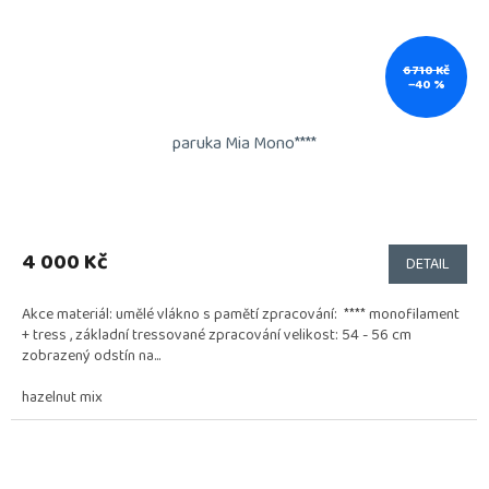
6 710 Kč
–40 %
paruka Mia Mono****
4 000 Kč
DETAIL
Akce materiál: umělé vlákno s pamětí zpracování: **** monofilament
+ tress , základní tressované zpracování velikost: 54 - 56 cm
zobrazený odstín na...
hazelnut mix