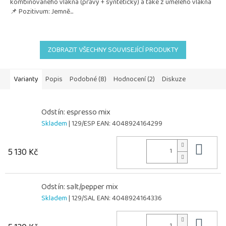
kombinovaného vlákna (pravý + syntetický) a také z umělého vlákna
📌 Pozitivum: Jemně...
ZOBRAZIT VŠECHNY SOUVISEJÍCÍ PRODUKTY
Varianty
Popis
Podobné (8)
Hodnocení (2)
Diskuze
Odstín: espresso mix
Skladem
| 129/ESP
EAN:
4048924164299
Do 
5 130 Kč
Odstín: salt/pepper mix
Skladem
| 129/SAL
EAN:
4048924164336
Do 