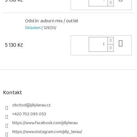
Odstín: auburn mix / outlet
Skladem
| 129/33/
Do 
5 130 Kč
Z
á
p
a
Kontakt
t
í
obchod
@
jillylenau.cz
+420 702 095 053
https://www.facebook.com/jillylenau
https://www.instagram.com/jilly_lenau/