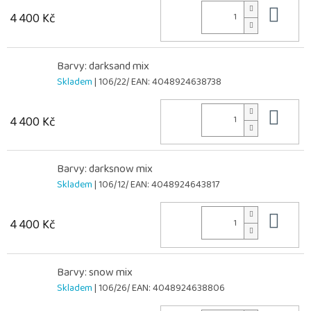
Do 
4 400 Kč
Barvy: darksand mix
Skladem
| 106/22/
EAN:
4048924638738
Do 
4 400 Kč
Barvy: darksnow mix
Skladem
| 106/12/
EAN:
4048924643817
Do 
4 400 Kč
Barvy: snow mix
Skladem
| 106/26/
EAN:
4048924638806