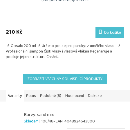
210 Kč
Do košíku
📌 Obsah: 200 ml 📌 Určeno pouze pro paruky: z umělého vlasu 📌
Profesionální šampon Čistí vlasy i vlasová vlákna Regeneruje a
posiluje jejich strukturu Chrání...
ZOBRAZIT VŠECHNY SOUVISEJÍCÍ PRODUKTY
Varianty
Popis
Podobné (8)
Hodnocení
Diskuze
Barvy: sand mix
Skladem
| 106/48-
EAN:
4048924643800