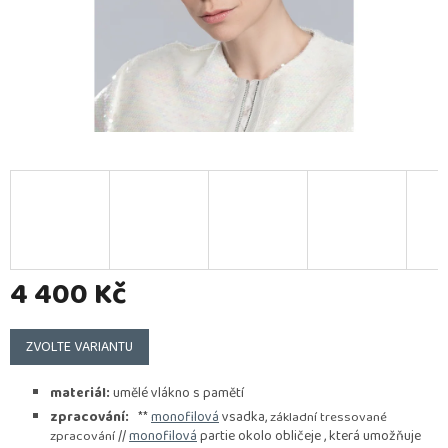
4 400 Kč
Měrná
cena:
ZVOLTE VARIANTU
materiál:
umělé vlákno s pamětí
zpracování:
**
monofilová
vsadka,
základní tressované
//
monofilová
partie okolo obličeje , která umožňuje
zpracování