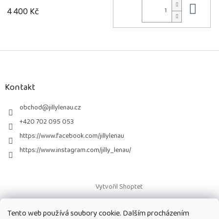
Do 
4 400 Kč
Z
á
p
a
Kontakt
t
í
obchod
@
jillylenau.cz
+420 702 095 053
https://www.facebook.com/jillylenau
https://www.instagram.com/jilly_lenau/
Vytvořil Shoptet
Tento web používá soubory cookie. Dalším procházením
Copyright 2026
Paruky Jilly Lenau s.r.o.
. Všechna práva vyhrazena.