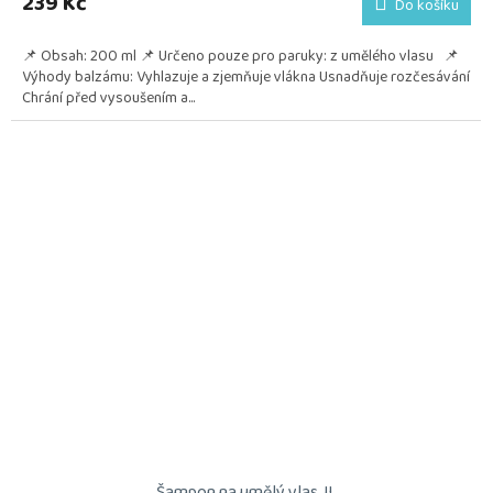
239 Kč
Do košíku
📌 Obsah: 200 ml 📌 Určeno pouze pro paruky: z umělého vlasu 📌
Výhody balzámu: Vyhlazuje a zjemňuje vlákna Usnadňuje rozčesávání
Chrání před vysoušením a...
Šampon na umělý vlas JL