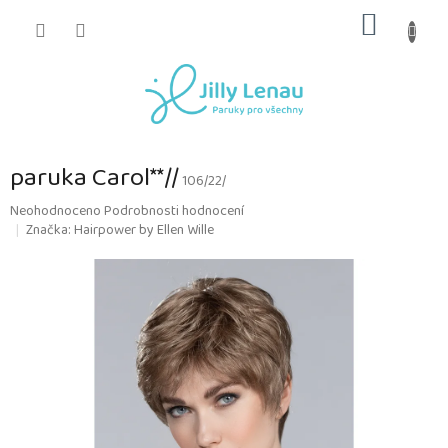
Přejít
NÁKUP
na
obsah
KOŠÍK
paruka Carol**//
106/22/
Průměrné
Neohodnoceno
Podrobnosti hodnocení
hodnocení
Značka:
Hairpower by Ellen Wille
produktu
je
0,0
z
5
hvězdiček.