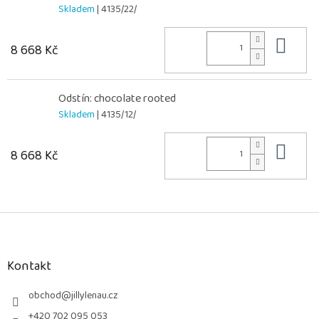
Skladem
| 4135/22/
Do 
8 668 Kč
Odstín: chocolate rooted
Skladem
| 4135/12/
Do 
8 668 Kč
Z
á
p
a
Kontakt
t
í
obchod
@
jillylenau.cz
+420 702 095 053