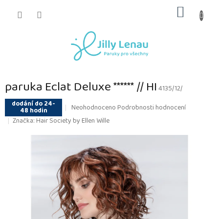
Přejít
NÁKUP
na
obsah
KOŠÍK
paruka Eclat Deluxe ****** // HI
4135/12/
dodání do 24-
Průměrné
Neohodnoceno
Podrobnosti hodnocení
48 hodin
hodnocení
Značka:
Hair Society by Ellen Wille
produktu
je
0,0
z
5
hvězdiček.