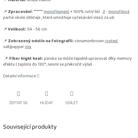
📌
Materiál:
umělé vlákno
📌
Zpracování:
******
monofilament
+ 100% ruční šití
//
-
monofilová
partie okolo obličeje , která umožňuje vyčesávání vlasů za uši
📌
Velikost:
54 - 56 cm
📌
Zobrazený odstín na fotografii:
cinnamonbrown
rooted
,
salt/pepper
mix
📌
Fiber hight heat:
paruka se může tepelně upravovat díky memory
efektu ( teplota do 130°, nesmí se překročit výše)
Detailní informace
ZEPTAT SE
HLÍDAT
SDÍLET
Související produkty