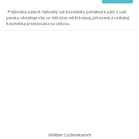
je
5,0
📌Výhodná sada III. Výhodný set kosmetiky potřebné k péči o vaši
z
paruku, obsahuje vše, co Váš účes udrží krásný, přirozený a vzdušný.
5
Kosmetika je testována na citlivou...
hvězdiček.
Hřeben Lockenkamm