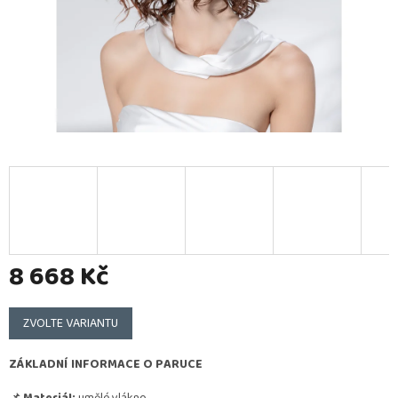
8 668 Kč
Měrná
cena:
ZVOLTE VARIANTU
ZÁKLADNÍ INFORMACE O PARUCE