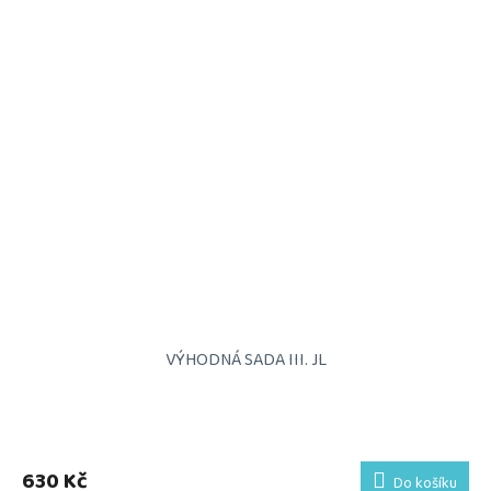
VÝHODNÁ SADA III. JL
Průměrné
hodnocení
produktu
630 Kč
Do košíku