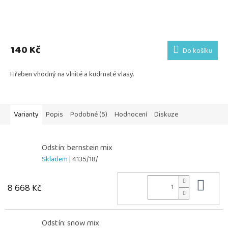
140 Kč
Do košíku
Hřeben vhodný na vlnité a kudrnaté vlasy.
Varianty
Popis
Podobné (5)
Hodnocení
Diskuze
Odstín: bernstein mix
Skladem
| 4135/18/
Do 
8 668 Kč
Odstín: snow mix