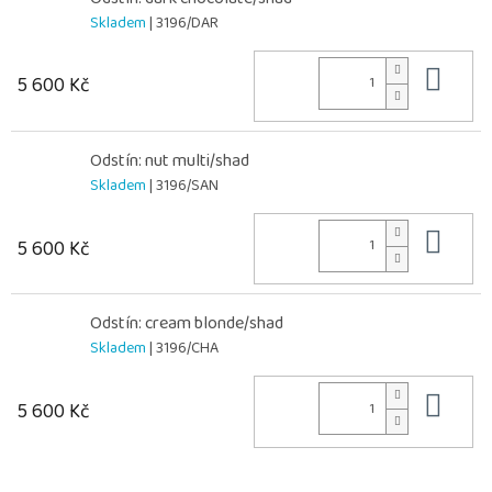
Skladem
| 3196/DAR
Do 
5 600 Kč
Odstín: nut multi/shad
Skladem
| 3196/SAN
Do 
5 600 Kč
Odstín: cream blonde/shad
Skladem
| 3196/CHA
Do 
5 600 Kč