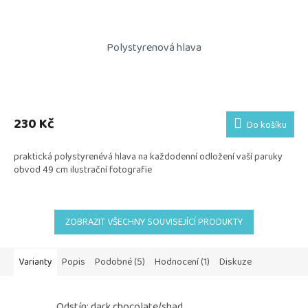
Polystyrenová hlava
230 Kč
Do košíku
praktická polystyrenévá hlava na každodenní odložení vaší paruky
obvod 49 cm ilustrační fotografie
ZOBRAZIT VŠECHNY SOUVISEJÍCÍ PRODUKTY
Varianty
Popis
Podobné (5)
Hodnocení (1)
Diskuze
Odstín: dark chocolate/shad