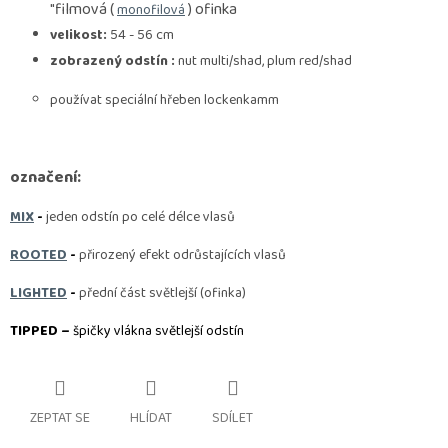
"filmová (
) ofinka
monofilová
velikost:
54 - 56 cm
zobrazený odstín :
nut multi/shad, plum red/shad
používat speciální hřeben lockenkamm
označení:
MIX
-
jeden odstín po celé délce vlasů
ROOTED
-
přirozený efekt odrůstajících vlasů
LIGHTED
-
přední část světlejší (ofinka)
TIPPED –
špičky vlákna světlejší odstín
ZEPTAT SE
HLÍDAT
SDÍLET