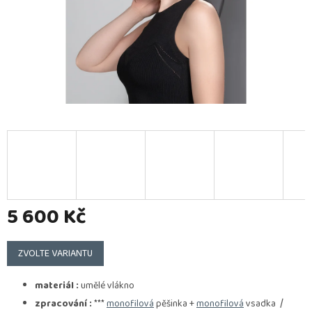
5 600 Kč
Měrná
cena:
ZVOLTE VARIANTU
materiál :
umělé vlákno
/
zpracování :
***
monofilová
pěšinka +
monofilová
vsadka