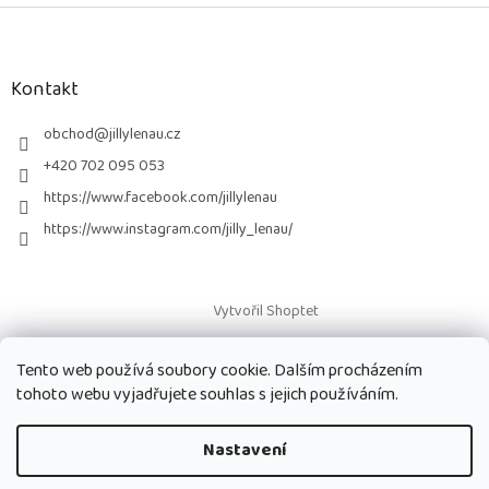
Z
á
p
a
Kontakt
t
í
obchod
@
jillylenau.cz
+420 702 095 053
https://www.facebook.com/jillylenau
https://www.instagram.com/jilly_lenau/
Vytvořil Shoptet
Tento web používá soubory cookie. Dalším procházením
Copyright 2026
Paruky Jilly Lenau s.r.o.
. Všechna práva vyhrazena.
tohoto webu vyjadřujete souhlas s jejich používáním.
Nastavení