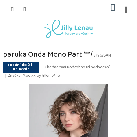
Přejít
NÁKUP
na
obsah
KOŠÍK
paruka Onda Mono Part ***/
3196/SAN
dodání do 24-
Průměrné
1 hodnocení
Podrobnosti hodnocení
48 hodin
hodnocení
Značka:
Modixx by Ellen Wille
produktu
je
5,0
z
5
hvězdiček.