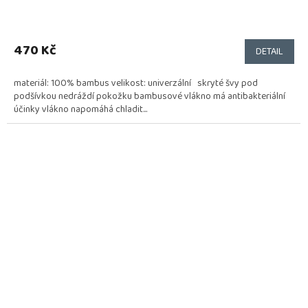
470 Kč
DETAIL
materiál: 100% bambus velikost: univerzální skryté švy pod
podšívkou nedráždí pokožku bambusové vlákno má antibakteriální
účinky vlákno napomáhá chladit...