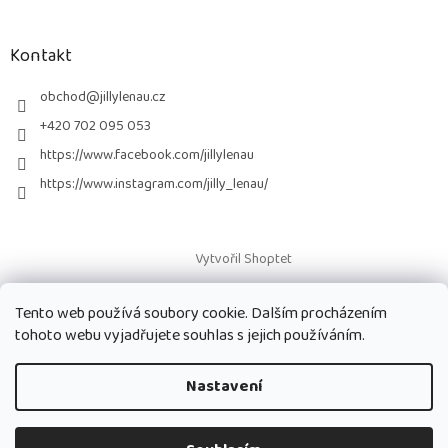
á
p
a
Kontakt
t
í
obchod
@
jillylenau.cz
+420 702 095 053
https://www.facebook.com/jillylenau
https://www.instagram.com/jilly_lenau/
Vytvořil Shoptet
Tento web používá soubory cookie. Dalším procházením
Copyright 2026
Paruky Jilly Lenau s.r.o.
. Všechna práva vyhrazena.
tohoto webu vyjadřujete souhlas s jejich používáním.
Nastavení