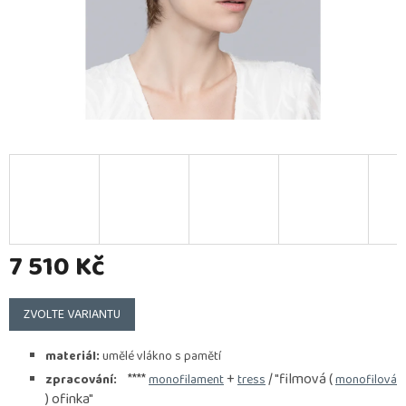
7 510 Kč
Měrná
cena:
ZVOLTE VARIANTU
materiál:
umělé vlákno s pamětí
****
+
/ "filmová (
zpracování:
monofilament
tress
monofilová
) ofinka"