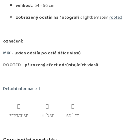
velikost:
54 - 56 cm
zobrazený odstín na fotografii:
lightbernstein
rooted
označení:
MIX
- jeden odstín po celé délce vlasů
ROOTED
-
přirozený efect odrůstajících vlasů
Detailní informace
ZEPTAT SE
HLÍDAT
SDÍLET