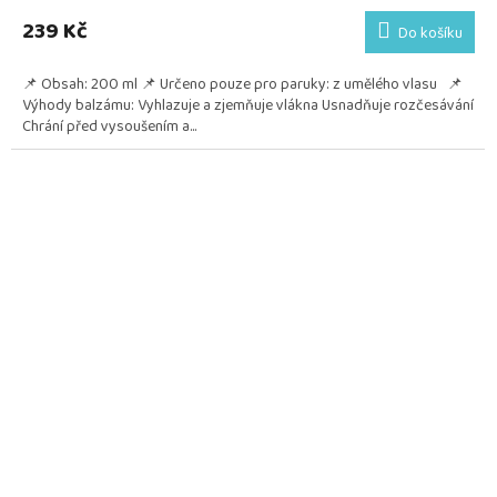
239 Kč
Do košíku
📌 Obsah: 200 ml 📌 Určeno pouze pro paruky: z umělého vlasu 📌
Výhody balzámu: Vyhlazuje a zjemňuje vlákna Usnadňuje rozčesávání
Chrání před vysoušením a...