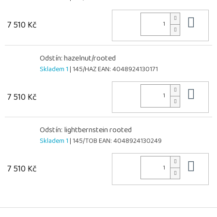
Do 
7 510 Kč
Odstín: hazelnut/rooted
Skladem 1
| 145/HAZ
EAN:
4048924130171
Do 
7 510 Kč
Odstín: lightbernstein rooted
Skladem 1
| 145/TOB
EAN:
4048924130249
Do 
7 510 Kč
Z