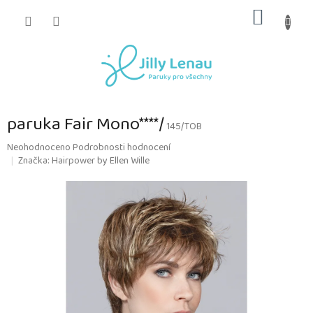
Přejít
NÁKUP
na
obsah
KOŠÍK
paruka Fair Mono****/
145/TOB
Průměrné
Neohodnoceno
Podrobnosti hodnocení
hodnocení
Značka:
Hairpower by Ellen Wille
produktu
je
0,0
z
5
hvězdiček.