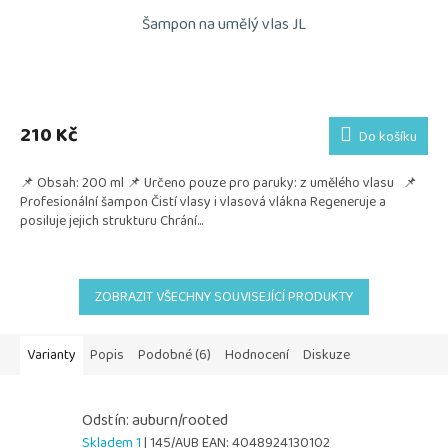
Šampon na umělý vlas JL
210 Kč
Do košíku
📌 Obsah: 200 ml 📌 Určeno pouze pro paruky: z umělého vlasu 📌
Profesionální šampon Čistí vlasy i vlasová vlákna Regeneruje a
posiluje jejich strukturu Chrání...
ZOBRAZIT VŠECHNY SOUVISEJÍCÍ PRODUKTY
Varianty
Popis
Podobné (6)
Hodnocení
Diskuze
Odstín: auburn/rooted
Skladem 1
| 145/AUB
EAN:
4048924130102