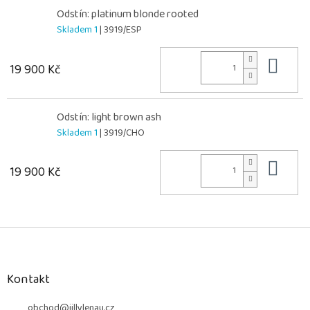
Odstín: platinum blonde rooted
Skladem 1
| 3919/ESP
Do 
19 900 Kč
Odstín: light brown ash
Skladem 1
| 3919/CHO
Do 
19 900 Kč
Z
á
p
a
Kontakt
t
obchod
@
jillylenau.cz