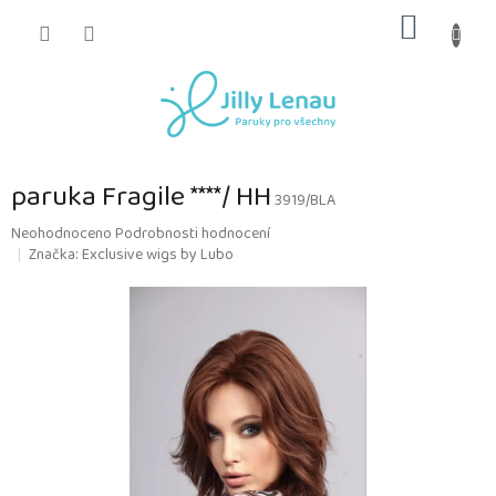
Přejít
NÁKUP
na
obsah
KOŠÍK
paruka Fragile ****/ HH
3919/BLA
Průměrné
Neohodnoceno
Podrobnosti hodnocení
hodnocení
Značka:
Exclusive wigs by Lubo
produktu
je
0,0
z
5
hvězdiček.