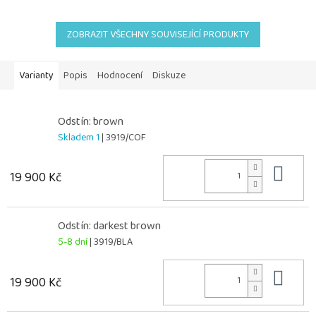
ZOBRAZIT VŠECHNY SOUVISEJÍCÍ PRODUKTY
Varianty
Popis
Hodnocení
Diskuze
Odstín: brown
Skladem 1
| 3919/COF
Do 
19 900 Kč
Odstín: darkest brown
5-8 dní
| 3919/BLA
Do 
19 900 Kč