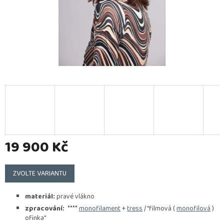
19 900 Kč
Měrná
cena:
ZVOLTE VARIANTU
materiál:
pravé vlákno
zpracování:
****
monofilament
+
tress
/ "filmová (
monofilová
)
ofinka"