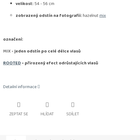
velikost:
54 - 56 cm
zobrazený odstín na fotografii:
hazelnut
mix
označení:
MIX
- jeden odstín po celé délce vlasů
ROOTED
-
přirozený efect odrůstajících vlasů
Detailní informace
ZEPTAT SE
HLÍDAT
SDÍLET