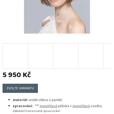
5 950 Kč
Měrná
cena:
ZVOLTE VARIANTU
materiál:
umělé vlákno s pamětí
zpracování:
***
monofilová
pěšinka +
monofilová
vsadka,
základní tressované zpracování