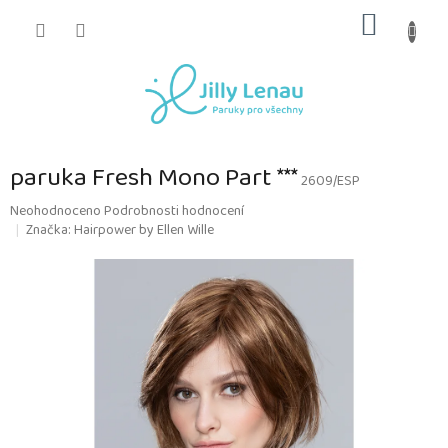
Přejít
NÁKUP
na
obsah
KOŠÍK
paruka Fresh Mono Part ***
2609/ESP
Průměrné
Neohodnoceno
Podrobnosti hodnocení
hodnocení
Značka:
Hairpower by Ellen Wille
produktu
je
0,0
z
5
hvězdiček.