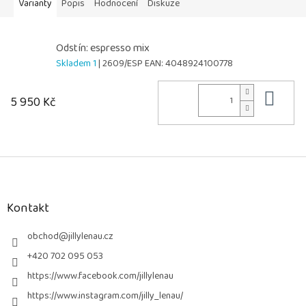
Varianty
Popis
Hodnocení
Diskuze
Odstín: espresso mix
Skladem 1
| 2609/ESP
EAN:
4048924100778
Do 
5 950 Kč
Z
á
p
a
Kontakt
t
í
obchod
@
jillylenau.cz
+420 702 095 053
https://www.facebook.com/jillylenau
https://www.instagram.com/jilly_lenau/