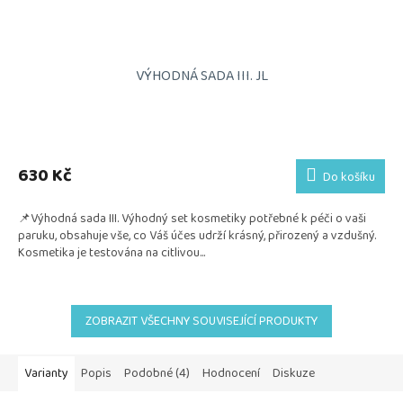
VÝHODNÁ SADA III. JL
Průměrné
hodnocení
produktu
630 Kč
Do košíku
je
5,0
📌Výhodná sada III. Výhodný set kosmetiky potřebné k péči o vaši
z
paruku, obsahuje vše, co Váš účes udrží krásný, přirozený a vzdušný.
5
Kosmetika je testována na citlivou...
hvězdiček.
ZOBRAZIT VŠECHNY SOUVISEJÍCÍ PRODUKTY
Varianty
Popis
Podobné (4)
Hodnocení
Diskuze