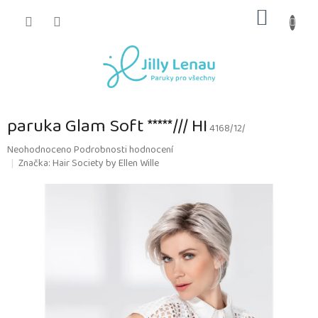
Přejít
NÁKUP
na
obsah
KOŠÍK
paruka Glam Soft *****/// HI
4168/12/
Průměrné
Neohodnoceno
Podrobnosti hodnocení
hodnocení
Značka:
Hair Society by Ellen Wille
produktu
je
0,0
z
5
hvězdiček.