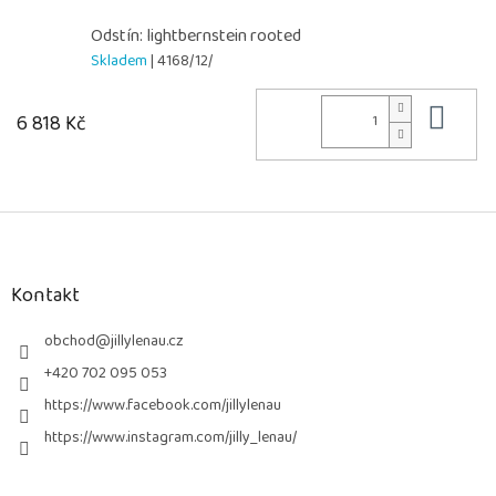
Odstín: lightbernstein rooted
Skladem
| 4168/12/
Do 
6 818 Kč
Z
á
p
a
Kontakt
t
í
obchod
@
jillylenau.cz
+420 702 095 053
https://www.facebook.com/jillylenau
https://www.instagram.com/jilly_lenau/