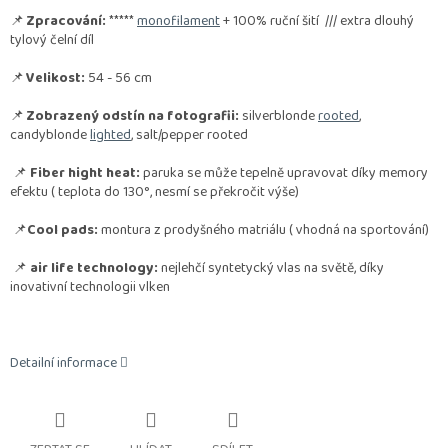
📌
Zpracování:
*****
monofilament
+ 100% ruční šití /// extra dlouhý
tylový čelní díl
📌
Velikost:
54 - 56 cm
📌
Zobrazený odstín na fotografii:
silverblonde
rooted
,
candyblonde
lighted
, salt/pepper rooted
📌
Fiber hight heat:
paruka se může tepelně upravovat díky memory
efektu ( teplota do 130°, nesmí se překročit výše)
📌
Cool pads:
montura z prodyšného matriálu ( vhodná na sportování)
📌
air life technology:
nejlehčí syntetycký vlas na světě, díky
inovativní technologii vlken
Detailní informace