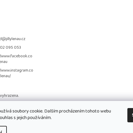
d
@
jillylenau.cz
702 095 053
//www.facebook.co
lenau
//www.instagram.co
_lenau/
 vyhrazena.
užívá soubory cookie. Dalším procházením tohoto webu
ouhlas s jejich používáním.
í