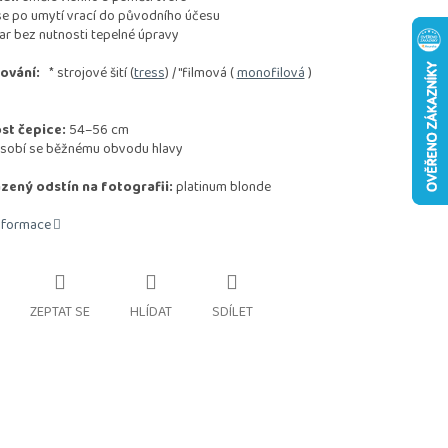
e po umytí vrací do původního účesu
ar bez nutnosti tepelné úpravy
ování:
* strojové šití (
tress
) / "filmová (
monofilová
)
st čepice:
54–56 cm
sobí se běžnému obvodu hlavy
zený odstín na fotografii:
platinum blonde
informace
ZEPTAT SE
HLÍDAT
SDÍLET