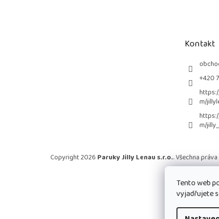
á
p
a
t
Kontakt
í
obcho
+420 
https:
m/jilly
https:
m/jilly
Copyright 2026
Paruky Jilly Lenau s.r.o.
. Všechna práva
Tento web po
vyjadřujete s
Nastaven