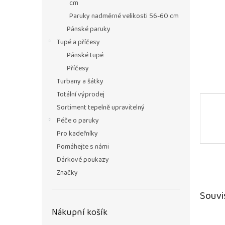
n
cm
e
Paruky nadměrné velikosti 56-60 cm
l
Pánské paruky
Tupé a příčesy
Pánské tupé
Příčesy
Turbany a šátky
Totální výprodej
Sortiment tepelně upravitelný
Péče o paruky
Pro kadeřníky
Pomáhejte s námi
Dárkové poukazy
Značky
Souvi
Nákupní košík