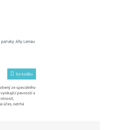
paruky Jilly Lenau
Do košíku
obený ze speciálního
 vynikající pevností a
otností,
je účes, netrhá
ou podložku
 kus.