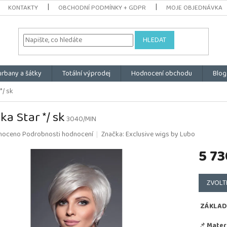
KONTAKTY
OBCHODNÍ PODMÍNKY + GDPR
MOJE OBJEDNÁVKA
HLEDAT
urbany a šátky
Totální výprodej
Hodnocení obchodu
Blog
*/ sk
ka Star */ sk
3040/MIN
é
noceno
Podrobnosti hodnocení
Značka:
Exclusive wigs by Lubo
ní
5 73
u
Měrná
cena:
ZVOLT
k.
ZÁKLAD
📌
Materi