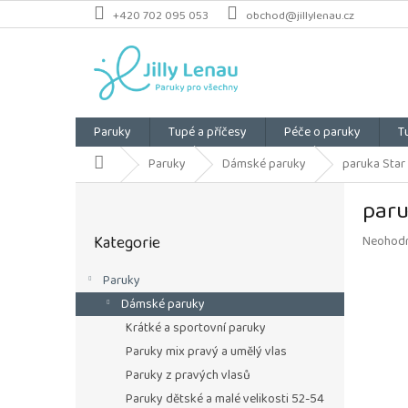
Přejít
+420 702 095 053
obchod@jillylenau.cz
na
obsah
Paruky
Tupé a příčesy
Péče o paruky
T
Domů
Paruky
Dámské paruky
paruka Star 
P
paru
o
Přeskočit
s
Kategorie
Průměrn
Neohod
kategorie
t
hodnoce
r
produkt
Paruky
a
je
Dámské paruky
n
0,0
z
n
Krátké a sportovní paruky
5
í
Paruky mix pravý a umělý vlas
hvězdiče
p
Paruky z pravých vlasů
a
Paruky dětské a malé velikosti 52-54