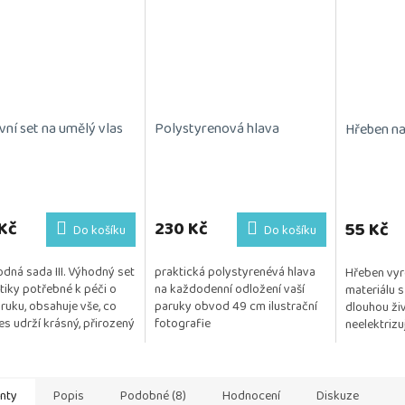
vní set na umělý vlas
Polystyrenová hlava
Hřeben na 
rné
cení
ktu
Kč
230 Kč
55 Kč
Do košíku
Do košíku
dná sada III. Výhodný set
praktická polystyrenévá hlava
Hřeben vyr
iky potřebné k péči o
na každodenní odložení vaší
materiálu s
aruku, obsahuje vše, co
paruky obvod 49 cm ilustrační
dlouhou živ
ček.
es udrží krásný, přirozený
fotografie
neelektrizu
šný. Kosmetika je
monofilov
na na citlivou...
Posíláme 1
anty
Popis
Podobné (8)
Hodnocení
Diskuze