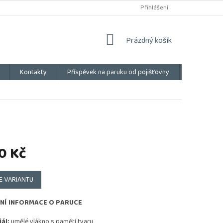
Přihlášení
NÁKUPNÍ
Prázdný košík
KOŠÍK
Kontakty
Příspěvek na paruku od pojišťovny
Vše o náku
0 Kč
E VARIANTU
NÍ INFORMACE O PARUCE
ál:
umělé vlákno s pamětí tvaru